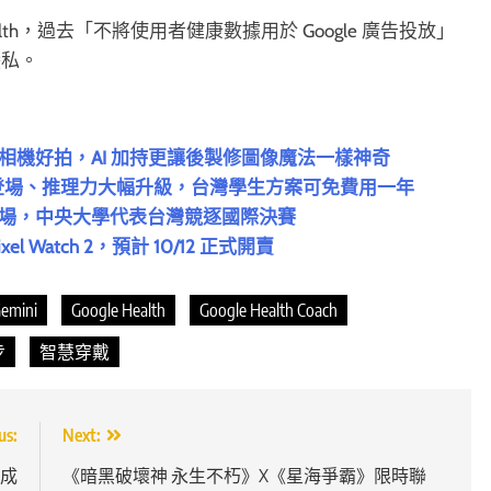
Health，過去「不將使用者健康數據用於 Google 廣告投放」
隱私。
實測！不只相機好拍，AI 加持更讓後製修圖像魔法一樣神奇
跨產品全面登場、推理力大幅升級，台灣學生方案可免費用一年
賽新加坡登場，中央大學代表台灣競逐國際決賽
 Pixel Watch 2，預計 10/12 正式開賣
emini
Google Health
Google Health Coach
步
智慧穿戴
us:
Next:
勢成
《暗黑破壞神 永生不朽》X《星海爭霸》限時聯