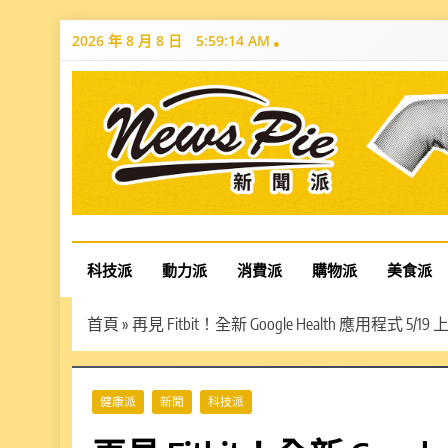
Skip
2026 年 8 月 8 日
5:59:15 AM
to
content
News Pie
最有料的新聞
科技派
動力派
消費派
購物派
美食派
首頁
»
再見 Fitbit！全新 Google Health 應用程式 5
健康派
新聞
科技派