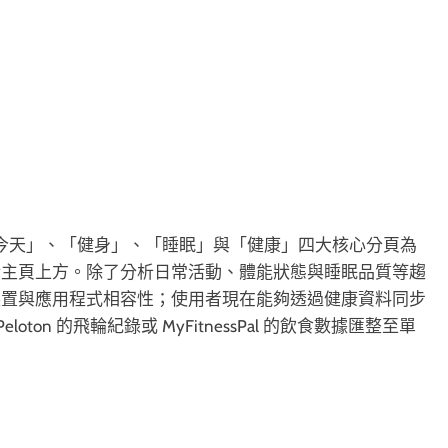
計，改以「今天」、「健身」、「睡眠」與「健康」四大核心分頁為
於主頁上方。除了分析日常活動、體能狀態與睡眠品質等趨
裝置與應用程式相容性；使用者現在能夠透過健康資料同步
，將 Peloton 的飛輪紀錄或 MyFitnessPal 的飲食數據匯整至單