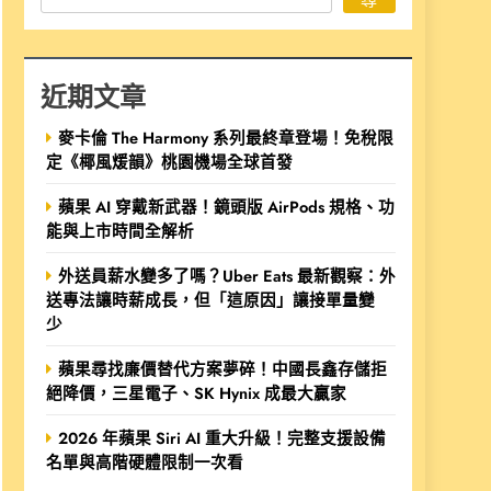
近期文章
麥卡倫 The Harmony 系列最終章登場！免稅限
定《椰風煖韻》桃園機場全球首發
蘋果 AI 穿戴新武器！鏡頭版 AirPods 規格、功
能與上市時間全解析
外送員薪水變多了嗎？Uber Eats 最新觀察：外
送專法讓時薪成長，但「這原因」讓接單量變
少
蘋果尋找廉價替代方案夢碎！中國長鑫存儲拒
絕降價，三星電子、SK Hynix 成最大贏家
2026 年蘋果 Siri AI 重大升級！完整支援設備
名單與高階硬體限制一次看