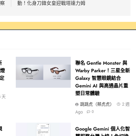
察
動！化身刀鋒女皇迎戰塔達力姆
新
聯名 Gentle Monster 與
光燈
Warby Parker！三星全新
式定
Galaxy 智慧眼鏡結合
Gemini AI 與高通晶片重
塑日常體驗
5 天
跳跳虎（蔡虎虎）
2 週
Ago
0
規
Google Gemini 個人化智