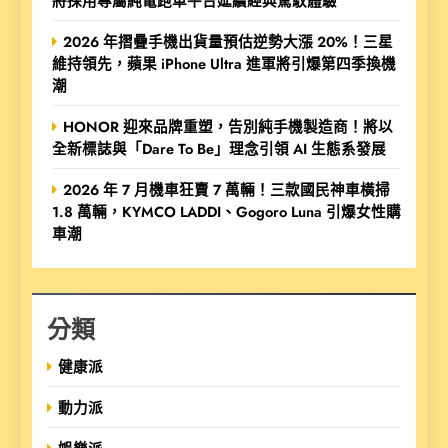
將採用專屬純電跑車平台延續經典駕馭體驗
2026 年摺疊手機出貨量預估逆勢大漲 20%！三星
維持領先，蘋果 iPhone Ultra 進軍將引爆第四季換機
潮
HONOR 迎來品牌重塑，告別純手機製造商！將以
全新標誌與「Dare To Be」理念引領 AI 生態系發展
2026 年 7 月機車狂賣 7 萬輛！三款國民神車橫掃
1.8 萬輛，KYMCO LADDI、Gogoro Luna 引爆女性購
車潮
分類
健康派
動力派