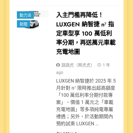
入主門檻再降低！
動力派
LUXGEN 納智捷 n⁷ 指
新聞
定車型享 100 萬低利
率分期，再送萬元車載
充電地圖
跳跳虎（蔡虎虎）
1 年
ago
LUXGEN 納智捷於 2025 年 5
月針對 n⁷ 限時推出超高額度
「100 萬低利率分期付款專
案」、價值 1 萬元之「車載
充電地圖」等多項純電專屬
禮遇；另外，於活動期間內
預約試乘 LUXGEN …