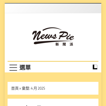
Skip
to
content
News Pie
最有料的新聞
首頁
»
彙整: 4 月 2025