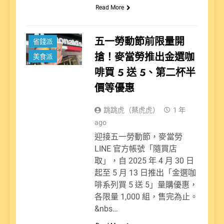
Read More
新聞
五一勞動節前限量開
省錢派
搶！麥當勞推出金選咖
美食派
啡買 5 送 5、第二杯半
價等優惠
跳跳虎（蔡虎虎）
1 年
ago
迎接五一勞動節，麥當勞
LINE 官方帳號「隨買店
取」，自 2025 年 4 月 30 日
起至 5 月 13 日推出「金選咖
啡系列買 5 送 5」量購優惠，
各限量 1,000 組，售完為止。
&nbs…