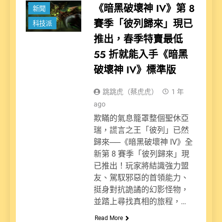
《暗黑破壞神 IV》第 8
新聞
賽季「彼列歸來」現已
科技派
推出，春季特賣最低
55 折就能入手《暗黑
破壞神 IV》標準版
跳跳虎（蔡虎虎）
1 年
ago
欺瞞的氣息籠罩整個聖休亞
瑞，謊言之王「彼列」已然
歸來──《暗黑破壞神 IV》全
新第 8 賽季「彼列歸來」現
已推出！玩家將結識強力盟
友、駕馭邪惡的首領能力、
挺身對抗詭譎的幻影怪物，
並踏上尋找真相的旅程，…
Read More