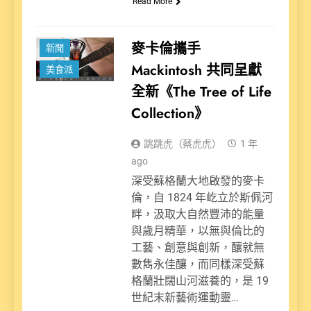
Read More
麥卡倫攜手
新聞
Mackintosh 共同呈獻
美食派
全新《The Tree of Life
Collection》
跳跳虎（蔡虎虎）
1 年
ago
深受蘇格蘭大地啟發的麥卡
倫，自 1824 年屹立於斯佩河
畔，汲取大自然豐沛的能量
與歲月精華，以無與倫比的
工藝、創意與創新，釀就無
數雋永佳釀，而同樣深受蘇
格蘭壯闊山河滋養的，是 19
世紀末新藝術運動靈…