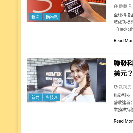
跳跳虎
全球科技企
新聞
購物派
坡成功揭開
（Hack
Read Mor
聯發科
美元？
跳跳虎
聯發科技（
新聞
科技派
營收達新台
業務維持
Read Mor