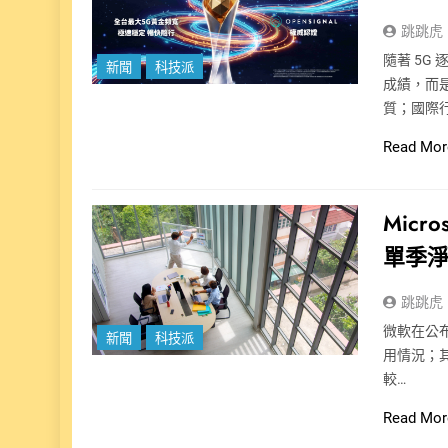
跳跳虎
隨著 5
新聞
科技派
成績，而
質；國際行動
Read Mor
Micr
單季
跳跳虎
微軟在公布財
新聞
科技派
用情況；其中
較…
Read Mor