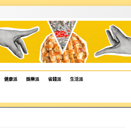
健康派
娛樂派
省錢派
生活派