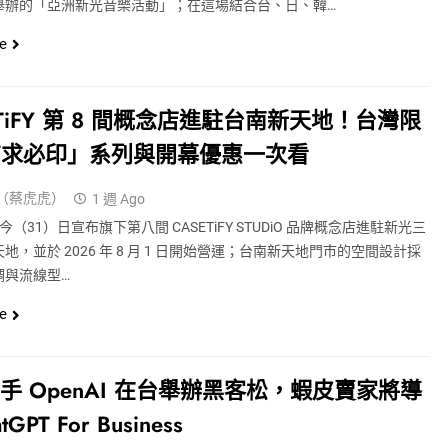
舉辦的「亞洲新光音樂活動」；在這場結合台、日、韓…
e
ETiFY 第 8 間概念店進駐台南新天地！台灣限
有求必印」系列與開幕優惠一次看
（蔡虎虎）
1 週 Ago
FY 今（31）日宣布旗下第八間 CASETiFY STUDiO 品牌概念店進駐新光三
地，並於 2026 年 8 月 1 日開始營運；台南新天地門市的空間設計採
調與流線型…
e
 攜手 OpenAI 在台舉辦黑客松，蝦皮賣家將導
tGPT For Business