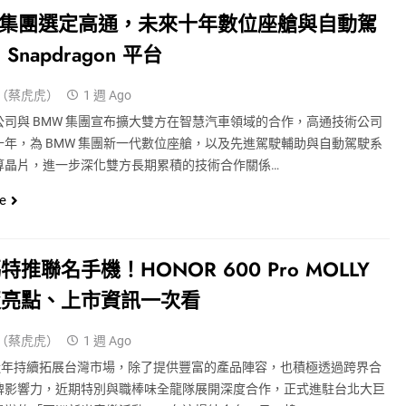
 集團選定高通，未來十年數位座艙與自動駕
Snapdragon 平台
（蔡虎虎）
1 週 Ago
公司與 BMW 集團宣布擴大雙方在智慧汽車領域的合作，高通技術公司
十年，為 BMW 集團新一代數位座艙，以及先進駕駛輔助與自動駕駛系
算晶片，進一步深化雙方長期累積的技術合作關係…
e
特推聯名手機！HONOR 600 Pro MOLLY
版亮點、上市資訊一次看
（蔡虎虎）
1 週 Ago
R 近年持續拓展台灣市場，除了提供豐富的產品陣容，也積極透過跨界合
牌影響力，近期特別與職棒味全龍隊展開深度合作，正式進駐台北大巨