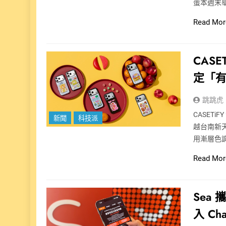
蛋本週末
Read Mor
CAS
定「
跳跳虎
CASETi
新聞
科技派
越台南新天
用漸層色
Read Mor
Sea
入 Cha