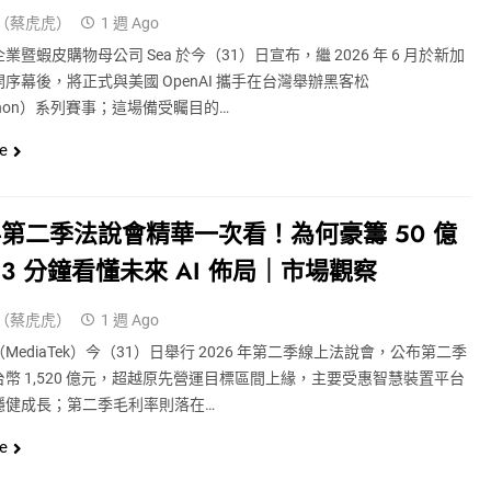
（蔡虎虎）
1 週 Ago
業暨蝦皮購物母公司 Sea 於今（31）日宣布，繼 2026 年 6 月於新加
序幕後，將正式與美國 OpenAI 攜手在台灣舉辦黑客松
athon）系列賽事；這場備受矚目的…
e
第二季法說會精華一次看！為何豪籌 50 億
3 分鐘看懂未來 AI 佈局｜市場觀察
（蔡虎虎）
1 週 Ago
MediaTek）今（31）日舉行 2026 年第二季線上法說會，公布第二季
幣 1,520 億元，超越原先營運目標區間上緣，主要受惠智慧裝置平台
穩健成長；第二季毛利率則落在…
e