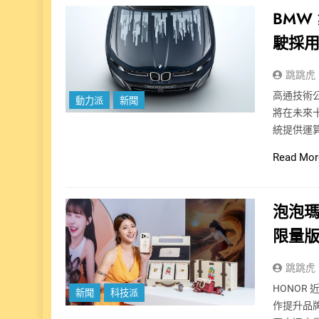
BMW
駛採用 
跳跳虎
高通技術
動力派
新聞
將在未來
統提供運
Read Mor
泡泡瑪
限量
跳跳虎
HONO
新聞
科技派
作提升品