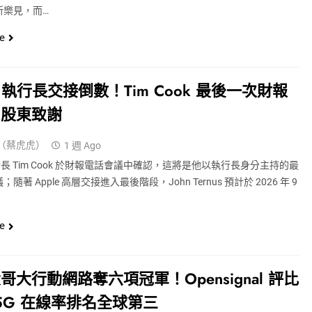
所樂見，而…
e
le 執行長交接倒數！Tim Cook 最後一次財報
向股東致謝
（蔡虎虎）
1 週 Ago
 執行長 Tim Cook 於財報電話會議中確認，這將是他以執行長身分主持的最
隨著 Apple 高層交接進入最後階段，John Ternus 預計於 2026 年 9
e
哥大行動網路奪六項冠軍！Opensignal 評比
5G 在線率排名全球第三