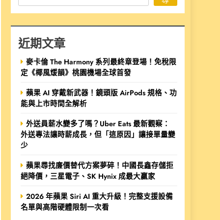
近期文章
麥卡倫 The Harmony 系列最終章登場！免稅限
定《椰風煖韻》桃園機場全球首發
蘋果 AI 穿戴新武器！鏡頭版 AirPods 規格、功
能與上市時間全解析
外送員薪水變多了嗎？Uber Eats 最新觀察：
外送專法讓時薪成長，但「這原因」讓接單量變
少
蘋果尋找廉價替代方案夢碎！中國長鑫存儲拒
絕降價，三星電子、SK Hynix 成最大贏家
2026 年蘋果 Siri AI 重大升級！完整支援設備
名單與高階硬體限制一次看