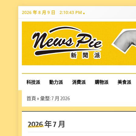
Skip
2026 年 8 月 9 日
2:10:44 PM
to
content
News Pie
最有料的新聞
科技派
動力派
消費派
購物派
美食派
首頁
»
彙整: 7 月 2026
2026 年 7 月