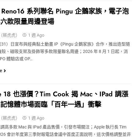
 Reno16 系列聯名 Pingu 企鵝家族，電子泡
與六款限量周邊登場
（蔡虎虎）
1 週 Ago
今（31）日宣布與經典黏土動畫 IP《Pingu 企鵝家族》合作，推出造型隨
殼、磁吸支架及掛飾等多款限量聯名周邊；2026 年 8 月 1 日起，消
PO 體驗店或 OP…
e
ne 18 也漲價？Tim Cook 揭 Mac、iPad 調漲
：記憶體市場面臨「百年一遇」衝擊
（蔡虎虎）
1 週 Ago
近期調高多款 Mac 與 IPad 產品售價，引發市場關注；Apple 執行長 Tim
在 2026 會計年度第三季財報電話會議中首度正面說明，這次價格調整並非