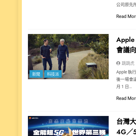
公司原先
Read Mor
App
會議
跳跳虎
Apple
新聞
科技派
後一場會議；
月 1 日…
Read Mor
台灣大
4G／