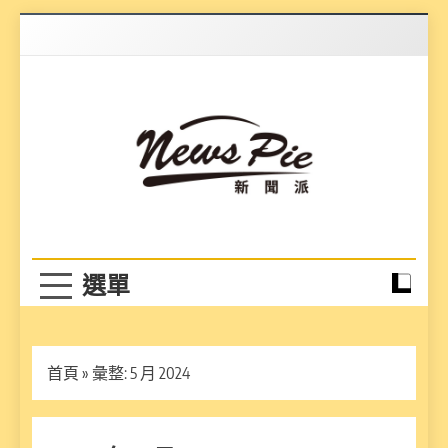
Skip
to
content
News Pie
最有料的新聞
首頁
»
彙整: 5 月 2024