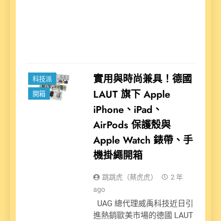
氣
駕…
Rea
新聞
實用與時尚兼具！德國
科技派
LAUT 旗下 Apple
開箱
iPhone、iPad、
AirPods 保護殼與
Apple Watch 錶帶、手
機掛繩開箱
跳跳虎（蔡虎虎）
2 年
ago
UAG 總代理威禹科技近日引
進熱銷歐美市場的德國 LAUT