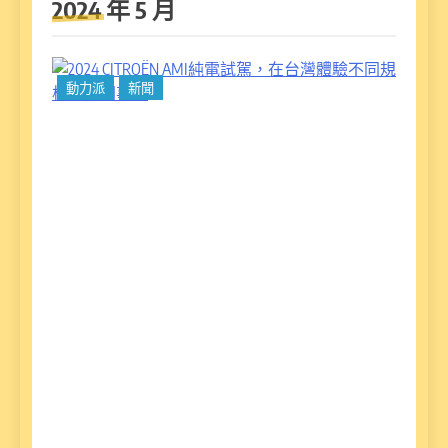
2024 年 5 月
20
動力派
新聞
CI
A
試
台
不
的
務
作
好
間