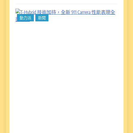
T-
動力派
新聞
Hy
技
持
新 
Ca
性
現
躍
讀
ago
保
期