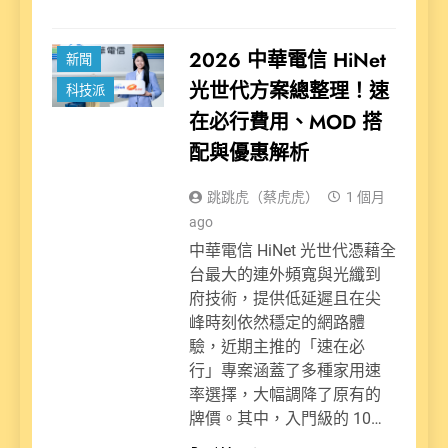
2026 中華電信 HiNet
新聞
光世代方案總整理！速
科技派
在必行費用、MOD 搭
配與優惠解析
跳跳虎（蔡虎虎）
1 個月
ago
中華電信 HiNet 光世代憑藉全
台最大的連外頻寬與光纖到
府技術，提供低延遲且在尖
峰時刻依然穩定的網路體
驗，近期主推的「速在必
行」專案涵蓋了多種家用速
率選擇，大幅調降了原有的
牌價。其中，入門級的 10…