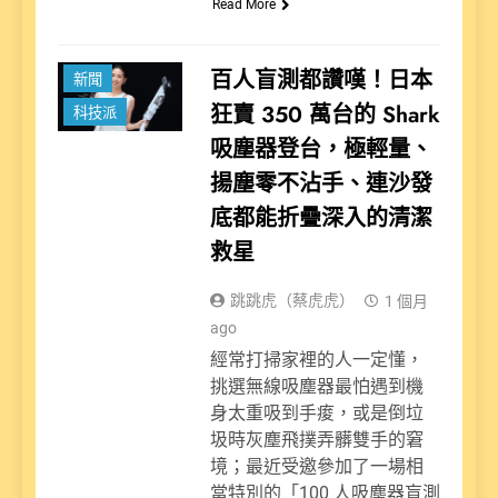
Read More
百人盲測都讚嘆！日本
新聞
狂賣 350 萬台的 Shark
科技派
吸塵器登台，極輕量、
揚塵零不沾手、連沙發
底都能折疊深入的清潔
救星
跳跳虎（蔡虎虎）
1 個月
ago
經常打掃家裡的人一定懂，
挑選無線吸塵器最怕遇到機
身太重吸到手痠，或是倒垃
圾時灰塵飛撲弄髒雙手的窘
境；最近受邀參加了一場相
當特別的「100 人吸塵器盲測