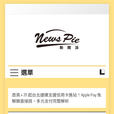
Skip
to
content
News Pie
最有料的新聞
首頁
»
7/1 起台北捷運支援信用卡進站！Apple Pay 免
解鎖直接搭，多元支付完整解析