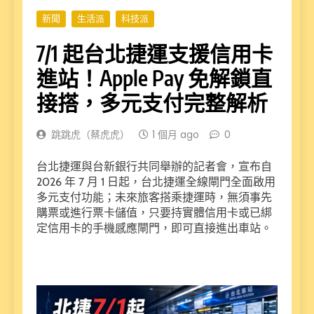
新聞
生活派
科技派
7/1 起台北捷運支援信用卡
進站！Apple Pay 免解鎖直
接搭，多元支付完整解析
跳跳虎（蔡虎虎）
1 個月 ago
0
台北捷運與台新銀行共同舉辦的記者會，宣布自
2026 年 7 月 1 日起，台北捷運全線閘門全面啟用
多元支付功能；未來旅客搭乘捷運時，無須事先
購票或進行票卡儲值，只要持實體信用卡或已綁
定信用卡的手機感應閘門，即可直接進出車站。