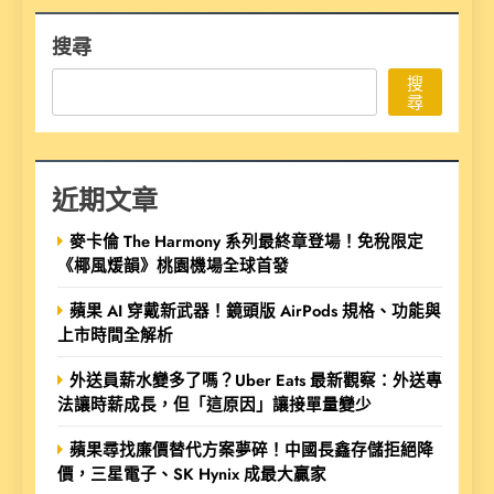
搜尋
搜
尋
近期文章
麥卡倫 The Harmony 系列最終章登場！免稅限定
《椰風煖韻》桃園機場全球首發
蘋果 AI 穿戴新武器！鏡頭版 AirPods 規格、功能與
上市時間全解析
外送員薪水變多了嗎？Uber Eats 最新觀察：外送專
法讓時薪成長，但「這原因」讓接單量變少
蘋果尋找廉價替代方案夢碎！中國長鑫存儲拒絕降
價，三星電子、SK Hynix 成最大贏家