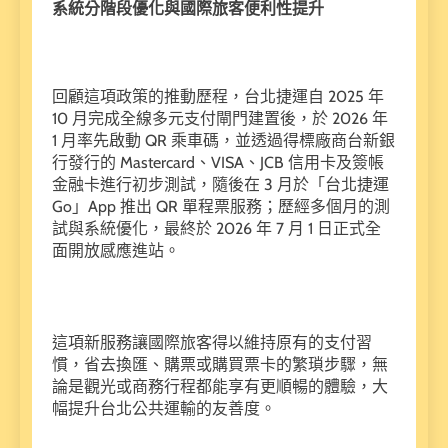
系統分階段優化與國際旅客便利性提升
回顧這項政策的推動歷程，台北捷運自 2025 年
10 月完成全線多元支付閘門建置後，於 2026 年
1 月率先啟動 QR 乘車碼，並透過得標廠商台新銀
行發行的 Mastercard、VISA、JCB 信用卡及簽帳
金融卡進行初步測試，隨後在 3 月於「台北捷運
Go」App 推出 QR 單程票服務；歷經多個月的測
試與系統優化，最終於 2026 年 7 月 1 日正式全
面開放感應進站。
這項新服務讓國際旅客得以維持原有的支付習
慣，省去換匯、購票或購買票卡的繁瑣步驟，無
論是觀光或商務行程都能享有更順暢的體驗，大
幅提升台北公共運輸的友善度。