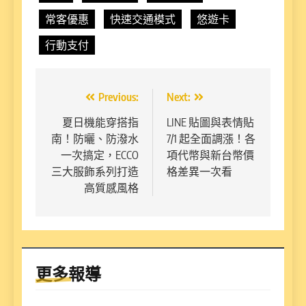
常客優惠
快速交通模式
悠遊卡
行動支付
文
Previous:
Next:
章
夏日機能穿搭指
LINE 貼圖與表情貼
南！防曬、防潑水
7/1 起全面調漲！各
導
一次搞定，ECCO
項代幣與新台幣價
覽
三大服飾系列打造
格差異一次看
高質感風格
更多報導