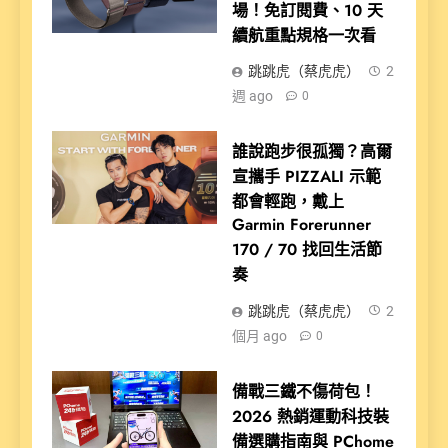
場！免訂閱費、10 天
續航重點規格一次看
跳跳虎（蔡虎虎）
2
週 ago
0
誰說跑步很孤獨？高爾
宣攜手 PIZZALI 示範
都會輕跑，戴上
Garmin Forerunner
170 / 70 找回生活節
奏
跳跳虎（蔡虎虎）
2
個月 ago
0
備戰三鐵不傷荷包！
2026 熱銷運動科技裝
備選購指南與 PChome