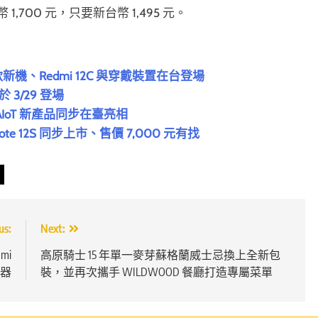
幣 1,700 元，只要新台幣 1,495 元。
s 三款新機、Redmi 12C 與穿戴裝置在台登場
 3/29 登場
六款 AIoT 新產品同步在臺亮相
Note 12S 同步上市、售價 7,000 元有找
us:
Next:
mi
高原騎士 15 年單一麥芽蘇格蘭威士忌換上全新包
理器
裝，並再次攜手 WILDWOOD 餐廳打造專屬菜單