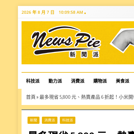
Skip
2026 年 8 月 7 日
10:09:59 AM
to
content
News Pie
最有料的新聞
科技派
動力派
消費派
購物派
美食派
首頁
»
最多現省 5,800 元、熱賣產品 6 折起！小米開學季
新聞
消費派
科技派