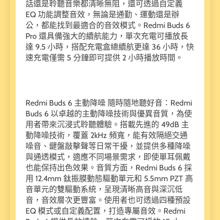
話還是聆聽音樂都清晰無阻，還可透過自定義
EQ 功能調整音效，無論是通勤、運動還是辦
公，都能找到最適合的音效模式。Redmi Buds 6
Pro 還具備強大的續航能力，單次充電可播放長
達 9.5 小時，搭配充電盒總續航更達 36 小時，快
速充電僅需 5 分鐘即可提供 2 小時播放時間。
Redmi Buds 6 主動降噪 隨時隨地聽好音：Redmi
Buds 6 以卓越的主動降噪技術與優異音質，為使
用者帶來沉浸式聆聽體驗。搭載先進的 49dB 主
動降噪技術，覆蓋 2kHz 頻寬，能有效隔絕交通
噪音、鍵盤敲擊聲等日常干擾，並提供多種降噪
與通透模式，適應不同場景需求，即使單耳佩戴
也能保持出色效果。音質方面，Redmi Buds 6 採
用 12.4mm 鈦振膜動態驅動單元和 5.5mm PZT 高
音單元的雙驅動系統，呈現清晰高音與深沉低
音，音效層次更豐富。使用者也可透過四種預設
EQ 模式或自定義配置，打造專屬音效。Redmi