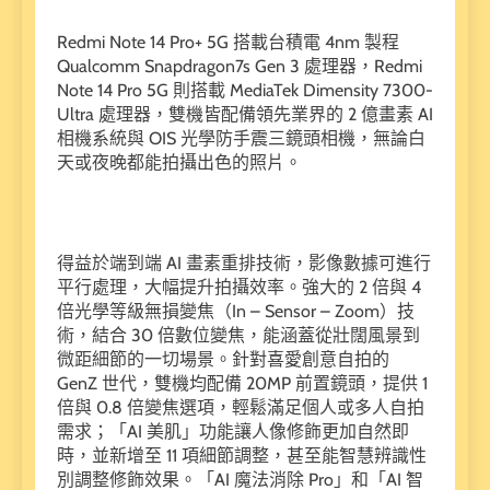
Redmi Note 14 Pro+ 5G 搭載台積電 4nm 製程
Qualcomm Snapdragon7s Gen 3 處理器，Redmi
Note 14 Pro 5G 則搭載 MediaTek Dimensity 7300-
Ultra 處理器，雙機皆配備領先業界的 2 億畫素 AI
相機系統與 OIS 光學防手震三鏡頭相機，無論白
天或夜晚都能拍攝出色的照片。
得益於端到端 AI 畫素重排技術，影像數據可進行
平行處理，大幅提升拍攝效率。強大的 2 倍與 4
倍光學等級無損變焦（In – Sensor – Zoom）技
術，結合 30 倍數位變焦，能涵蓋從壯闊風景到
微距細節的一切場景。針對喜愛創意自拍的
GenZ 世代，雙機均配備 20MP 前置鏡頭，提供 1
倍與 0.8 倍變焦選項，輕鬆滿足個人或多人自拍
需求；「AI 美肌」功能讓人像修飾更加自然即
時，並新增至 11 項細節調整，甚至能智慧辨識性
別調整修飾效果。「AI 魔法消除 Pro」和「AI 智