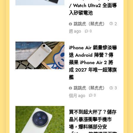
/ Watch Ultra2 全面導
入矽碳電池
跳跳虎（蔡虎虎）
2
週 ago
0
iPhone Air 銷量慘淡嚇
退 Android 陣營？傳
蘋果 iPhone Air 2 將
成 2027 年唯一超薄旗
艦
跳跳虎（蔡虎虎）
3
個月 ago
0
買不到超大杯了？儲存
晶片暴漲衝擊手機市
場，爆料稱部分安