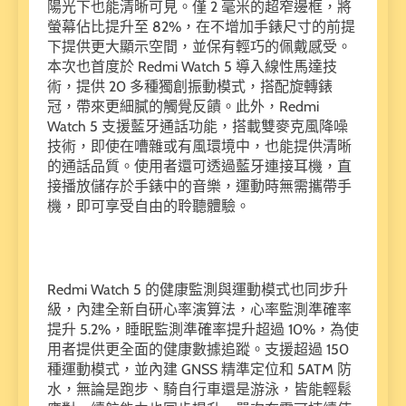
陽光下也能清晰可見。僅 2 毫米的超窄邊框，將
螢幕佔比提升至 82%，在不增加手錶尺寸的前提
下提供更大顯示空間，並保有輕巧的佩戴感受。
本次也首度於 Redmi Watch 5 導入線性馬達技
術，提供 20 多種獨創振動模式，搭配旋轉錶
冠，帶來更細膩的觸覺反饋。此外，Redmi
Watch 5 支援藍牙通話功能，搭載雙麥克風降噪
技術，即使在嘈雜或有風環境中，也能提供清晰
的通話品質。使用者還可透過藍牙連接耳機，直
接播放儲存於手錶中的音樂，運動時無需攜帶手
機，即可享受自由的聆聽體驗。
Redmi Watch 5 的健康監測與運動模式也同步升
級，內建全新自研心率演算法，心率監測準確率
提升 5.2%，睡眠監測準確率提升超過 10%，為使
用者提供更全面的健康數據追蹤。支援超過 150
種運動模式，並內建 GNSS 精準定位和 5ATM 防
水，無論是跑步、騎自行車還是游泳，皆能輕鬆