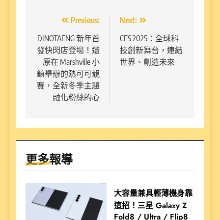
文
Previous:
Next:
章
DINOTAENG 新年首
CES 2025：全球科
發快閃店登場！還
技創新舞台，連結
導
原在 Marshville 小
世界、創造未來
覽
鎮舉辦的熱可可競
賽，全新冬季主題
融化粉絲的心
更多報導
大容量兼具輕薄機身靠
這招！三星 Galaxy Z
Fold8 / Ultra / Flip8