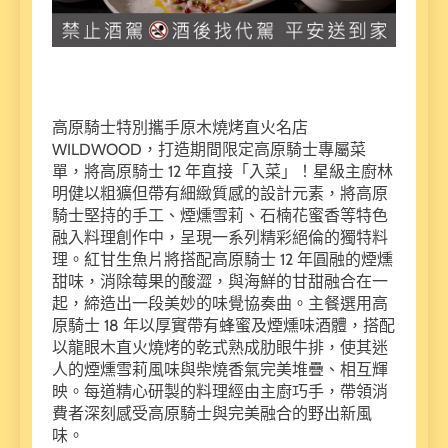
高原騎士特別攜手原木燒烤直火名店
WILDWOOD，打造期間限定高原騎士專屬菜
單，將高原騎士 12 年直接「入菜」！星級主廚林
明健以粗獷但帶有細緻質感的設計元素，將高原
騎士堅持的手工、煙燻雪莉、石楠花蜜香等特色
融入料理創作中，呈現一系列精彩絕倫的獨特料
理。紅甘生魚片將搭配高原騎士 12 年圓融的煙燻
甜味，消除莓果的酸澀，與海鮮的甘甜融合在一
起，締造出一段美妙的味覺協奏曲。主餐選用高
原騎士 18 年以厚實帶有蜂蜜及煙燻味酒體，搭配
以龍眼木直火燒烤的乾式熟成肋眼牛排，使其迷
人的煙燻雪莉風味與柴燒香氣完美堆疊、相互輝
映。每道精心研製的料理經由主廚巧手，帶領消
費者深刻感受高原騎士與完美融合的野出新風
味。