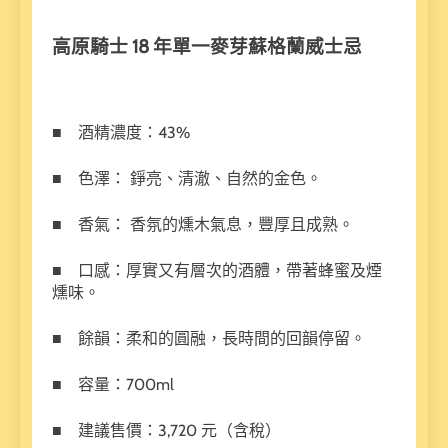
高原騎士 18
年單一麥芽蘇格蘭威士忌
■ 酒精濃度：43%
■ 色澤： 錚亮、清澈、自然的金色。
■ 香氣： 香氛的燻木氣息，豐厚且成熟。
■ 口感：厚實又有層次的酒體，帶著蜂蜜及煙
燻味。
■ 餘韻：柔和的圓融，長時間的回韻停留。
■ 容量：700ml
■ 建議售價：3,720 元（含稅）