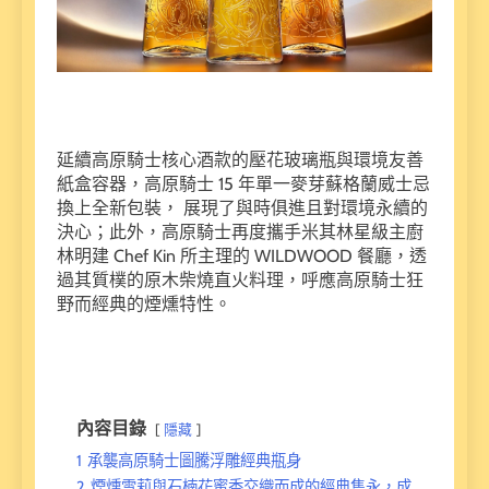
延續高原騎士核心酒款的壓花玻璃瓶與環境友善
紙盒容器，高原騎士 15 年單一麥芽蘇格蘭威士忌
換上全新包裝， 展現了與時俱進且對環境永續的
決心；此外，高原騎士再度攜手米其林星級主廚
林明建 Chef Kin 所主理的 WILDWOOD 餐廳，透
過其質樸的原木柴燒直火料理，呼應高原騎士狂
野而經典的煙燻特性。
內容目錄
隱藏
1
承襲高原騎士圖騰浮雕經典瓶身
2
煙燻雪莉與石楠花蜜香交織而成的經典雋永，成