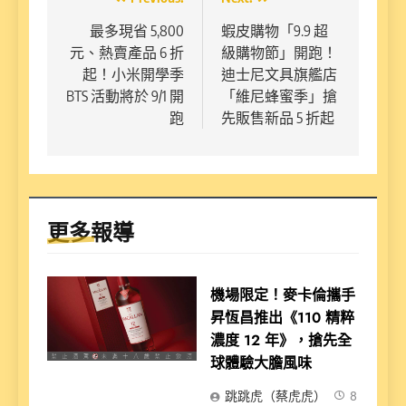
文
章
最多現省 5,800
蝦皮購物「9.9 超
元、熱賣產品 6 折
級購物節」開跑！
導
起！小米開學季
迪士尼文具旗艦店
覽
BTS 活動將於 9/1 開
「維尼蜂蜜季」搶
跑
先販售新品 5 折起
更多報導
機場限定！麥卡倫攜手
昇恆昌推出《110 精粹
濃度 12 年》，搶先全
球體驗大膽風味
跳跳虎（蔡虎虎）
8