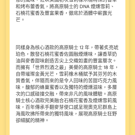
和烤布蕾香氣，將高原騎士的 DNA 煙燻雪莉、
石楠花蜜香及豐富果香，徹底於酒體中嶄露光
芒。
同樣身為核心酒款的高原騎士 12 年，帶著炙亮琥
珀色，散發石楠花蜜香佐圓融煙燻味，讓香草奶
油與麥香甜味創造舌尖上交織如畫的豐富層次。
而擁有「世界烈酒之最」美譽的高原騎士 18 年，
自帶璀璨金黃光芒，雪莉橡木桶賦予其芬芳的木
質香氣，伴隨而來的是令人回味的苦甜巧克力風
味，馥郁的蜂巢蜜香以及獨特的煙燻滋味，多層
次的口感碰撞交融，帶來非凡的風味體驗。高原
騎士核心酒款完美融合石楠花蜜香及煙燻雪莉風
味，百年傳承手翻麥芽使口感呈現奧克尼群島上
海風吹拂所帶來的獨特風味，展現高原騎士狂野
卻細膩的精神。