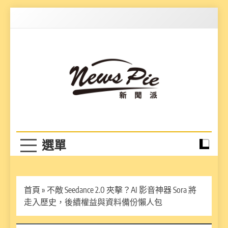
Skip
to
content
News Pie
最有料的新聞
首頁
»
不敵 Seedance 2.0 夾擊？AI 影音神器 Sora 將
走入歷史，後續權益與資料備份懶人包