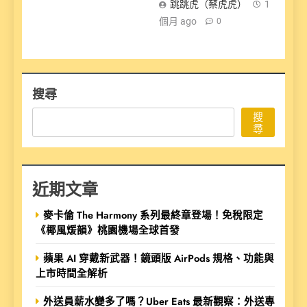
跳跳虎（蔡虎虎）
1
個月 ago
0
搜尋
搜
尋
近期文章
麥卡倫 The Harmony 系列最終章登場！免稅限定
《椰風煖韻》桃園機場全球首發
蘋果 AI 穿戴新武器！鏡頭版 AirPods 規格、功能與
上市時間全解析
外送員薪水變多了嗎？Uber Eats 最新觀察：外送專