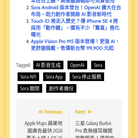
本在台上線，無需邀請碼即可免費使用
Sora Android 版本登台！OpenAI 擴大在台
布局，助力創作者開啟 AI 影音新時代
Touch ID 將走入歷史？傳 iPhone SE 4 將
採用「動作鍵」，還有不少「驚喜」進化
曝光
Apple Vision Pro M5 版本登場！更強 AI、
更舒適佩戴，售價新台幣 119,900 元起
Tagged:
AI 影音生成
OpenAI
Sora
Sora API
Sora App
Sora 停止服務
Sora 關閉
創作者備份
文
Previous:
Next:
章
Apple Maps 蘋果地
三星 Galaxy Buds4
圖廣告最快 2026
Pro 真無線耳機開
導
夏天上線！iOS 26
箱動眼看！透明充