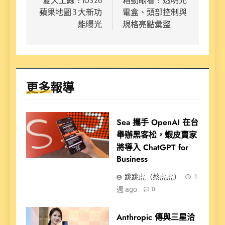
覽
蘋果地圖 3 大新功
電盒、頭部控制與
能曝光
規格亮點彙整
更多報導
Sea 攜手 OpenAI 在台
舉辦黑客松，蝦皮賣家
將導入 ChatGPT for
Business
跳跳虎（蔡虎虎）
1
週 ago
0
Anthropic 傳與三星洽