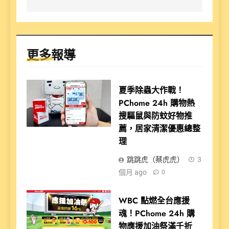
更多報導
夏季除蟲大作戰！
PChome 24h 購物熱
搜驅鼠與防蚊好物推
薦，居家清潔優惠總整
理
跳跳虎（蔡虎虎）
3
個月 ago
0
WBC 點燃全台應援
魂！PChome 24h 購
物應援加油祭滿千折