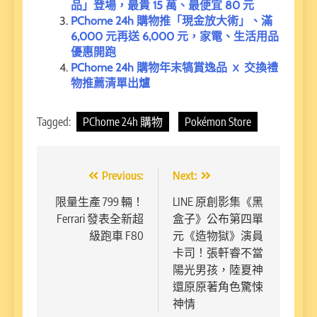
品」登場，最貴 15 萬、最便宜 80 元
PChome 24h 購物推「現金放大術」、滿
6,000 元再送 6,000 元，家電、生活用品
優惠開跑
PChome 24h 購物年末犒賞逸品 ｘ 交換禮
物推薦清單出爐
Tagged:
PChome 24h 購物
Pokémon Store
文
Previous:
Next:
章
限量生產 799 輛！
LINE 原創影集《黑
Ferrari 發表全新超
盒子》公布第四單
導
級跑車 F80
元《造物獄》演員
覽
卡司！張軒睿不當
陽光男孩，陸夏神
還原原著角色驚悚
神情