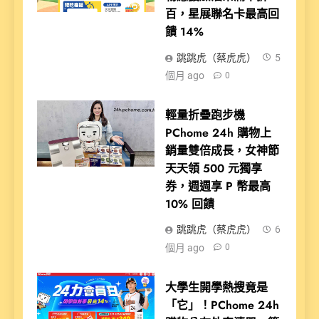
百，星展聯名卡最高回
饋 14%
跳跳虎（蔡虎虎）
5
個月 ago
0
輕量折疊跑步機
PChome 24h 購物上
銷量雙倍成長，女神節
天天領 500 元獨享
券，週週享 P 幣最高
10% 回饋
跳跳虎（蔡虎虎）
6
個月 ago
0
大學生開學熱搜竟是
「它」！PChome 24h