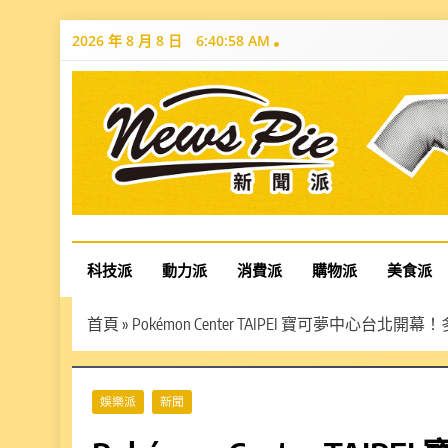
Skip
2026 年 8 月 8 日
6:41:00 AM
to
content
News Pie
最有料的新聞
科技派
動力派
消費派
購物派
美食派
首頁
»
Pokémon Center TAIPEI 寶可夢中
娛樂派
新聞