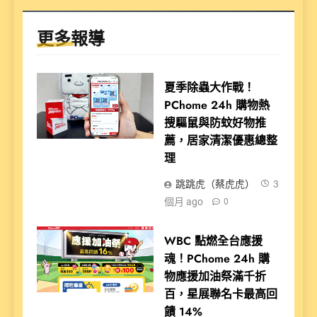
更多報導
夏季除蟲大作戰！
PChome 24h 購物熱
搜驅鼠與防蚊好物推
薦，居家清潔優惠總整
理
跳跳虎（蔡虎虎）
3
個月 ago
0
WBC 點燃全台應援
魂！PChome 24h 購
物應援加油祭滿千折
百，星展聯名卡最高回
饋 14%