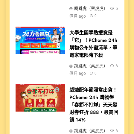
跳跳虎（蔡虎虎）
5
個月 ago
0
大學生開學熱搜竟是
「它」！PChome 24h
購物公布外宿清單，筆
電家電限時下殺
跳跳虎（蔡虎虎）
6
個月 ago
0
超速配年節照常出貨！
PChome 24h 購物盤
「春節不打烊」天天發
財券狂折 888，最高回
饋 14%
跳跳虎（蔡虎虎）
6