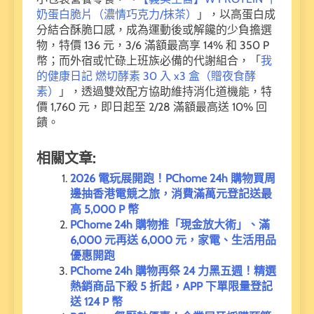
奶蛋白脆片（濃情巧克力/抹茶）
」，以高蛋白成
分結合酥脆口感，成為運動後或解饞的少負擔選
物，特價 136 元，3/6 滿額最高享 14% 和 350 P
幣；而外宿或忙碌上班族必備的代謝組合，「
我
的健康日記 燃切酵素 30 入 x3 盒（贈夜食酵
素）
」，透過雙效配方協助維持消化道機能，特
價 1,760 元，即日起至 2/28 滿額最高送 10% 回
饋。
相關文章:
2026 電玩展開跑！PChome 24h 購物買周
邊抽香港電競之旅，消費滿萬元登記送最
高 5,000 P 幣
PChome 24h 購物推「現金放大術」、滿
6,000 元再送 6,000 元，家電、生活用品
優惠開跑
PChome 24h 購物再祭 24 力黑五週！精選
熱銷商品下殺 5 折起，APP 下單限量登記
送 124 P 幣