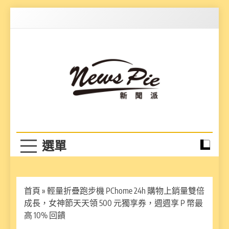
Skip
to
content
News Pie
最有料的新聞
首頁
»
輕量折疊跑步機 PChome 24h 購物上銷量雙倍
成長，女神節天天領 500 元獨享券，週週享 P 幣最
高 10% 回饋