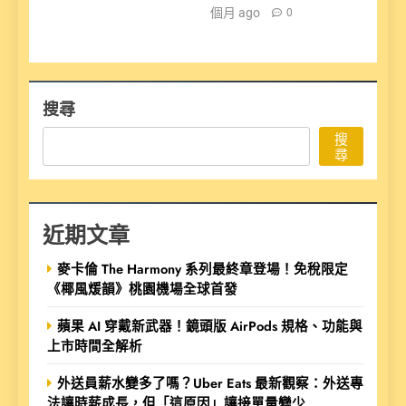
個月 ago
0
搜尋
搜
尋
近期文章
麥卡倫 The Harmony 系列最終章登場！免稅限定
《椰風煖韻》桃園機場全球首發
蘋果 AI 穿戴新武器！鏡頭版 AirPods 規格、功能與
上市時間全解析
外送員薪水變多了嗎？Uber Eats 最新觀察：外送專
法讓時薪成長，但「這原因」讓接單量變少