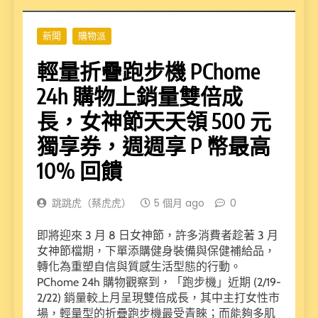
新聞
購物派
輕量折疊跑步機 PChome
24h 購物上銷量雙倍成
長，女神節天天領 500 元
獨享券，週週享 P 幣最高
10% 回饋
跳跳虎（蔡虎虎）
5 個月 ago
0
即將迎來 3 月 8 日女神節，許多消費者趁著 3 月
女神節檔期，下單添購健身裝備與保健補給品，
轉化為重塑自信與質感生活型態的行動。
PChome 24h 購物觀察到，「跑步機」近期 (2/19-
2/22) 銷量較上月呈現雙倍成長，其中主打女性市
場，輕量型的折疊跑步機最受青睞；而能夠多肌