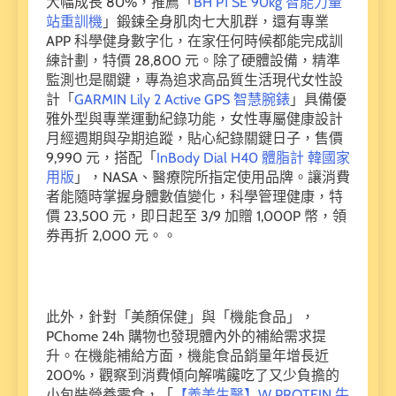
大幅成長 80%，推薦「
BH P1 SE 90kg 智能力量
站重訓機
」鍛鍊全身肌肉七大肌群，還有專業
APP 科學健身數字化，在家任何時候都能完成訓
練計劃，特價 28,800 元。除了硬體設備，精準
監測也是關鍵，專為追求高品質生活現代女性設
計「
GARMIN Lily 2 Active GPS 智慧腕錶
」具備優
雅外型與專業運動紀錄功能，女性專屬健康設計
月經週期與孕期追蹤，貼心紀錄關鍵日子，售價
9,990 元，搭配「
InBody Dial H40 體脂計 韓國家
用版
」，NASA、醫療院所指定使用品牌。讓消費
者能隨時掌握身體數值變化，科學管理健康，特
價 23,500 元，即日起至 3/9 加贈 1,000P 幣，領
券再折 2,000 元。。
此外，針對「美顏保健」與「機能食品」，
PChome 24h 購物也發現體內外的補給需求提
升。在機能補給方面，機能食品銷量年增長近
200%，觀察到消費傾向解嘴饞吃了又少負擔的
小包裝營養零食，「
【義美生醫】W PROTEIN 牛