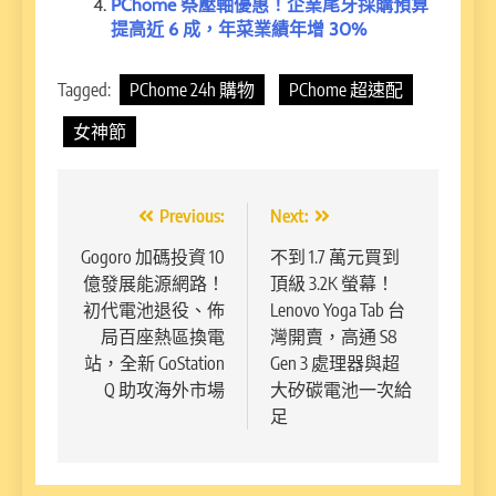
PChome 祭壓軸優惠！企業尾牙採購預算
提高近 6 成，年菜業績年增 30%
Tagged:
PChome 24h 購物
PChome 超速配
女神節
文
Previous:
Next:
章
Gogoro 加碼投資 10
不到 1.7 萬元買到
億發展能源網路！
頂級 3.2K 螢幕！
導
初代電池退役、佈
Lenovo Yoga Tab 台
覽
局百座熱區換電
灣開賣，高通 S8
站，全新 GoStation
Gen 3 處理器與超
Q 助攻海外市場
大矽碳電池一次給
足