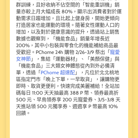
群訓練，且好收納不佔空間的「智能重訓機」銷
量亦較上月大幅成長 80%，顯示出消費者對於運
動需求日趨增加，且比起上健身房，開始更傾向
打造居家也能運動的環境。隨著女性運動人口的
增加，以及對於健康意識的提升，透過站上銷售
數據也觀察到，「機能食品」銷量年增長近
200%，其中小包裝與零食化的機能補給商品最
受歡迎。PChome 24h 購物 2/26-3/9 祭出「
寵愛
女神節
」，集結「運動器材」、「美顏保健」與
「機能食品」三大類女神體態從內到外必備清
單，透過「
PChome 超速配
」，凡位於北北桃地
區指定門市「晚上下單，一早取貨」，讓購物更
即時、取貨更便利，快速完成美麗補給！全站加
碼每日 11:00 天天抽最高 388 P 幣、領券最高折
500 元、早鳥領券享 200 元寵愛券、3/5-3/8 天
天進站領 500 元獨享券、週週享 P 幣最高 10%
回饋。