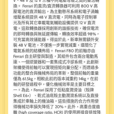
V、48 V 及 12 V 三種不同電壓等級之間的靈活轉
換。 Ferrari 的直流/直流轉換器可利用 800 V 高
壓電池的直流輸出，為主動懸吊系統和電子渦輪
增壓系統提供 48 V 直流電，同時為電子控制單
元及所有其它車載電氣輔助設備提供 12 V 直流
電。這款轉換器採用創新的諧振技術，確保電流
的即時轉換與無延遲傳輸，轉換效率超過 98%，
可充當高效儲能器。得益於此，新車無需額外安
裝 48 V 電池，不僅進一步實現減重，還簡化了
電氣系統的結構佈局。 Ferrari F80 的前軸亦由
Ferrari 自主研發與製造，其組件包含兩台電動馬
達、一個逆變器和一套集成式冷卻系統。此創新
架構使得前軸可以實現扭矩向量分配。而透過多
功能的整合與機械佈局的革新，整個前軸的重量
僅為 61.5kg，相較此前的版本減重約 14kg。在前
軸的研發過程中，優化機械效率是主要目標之
一。為此，Ferrari 採用了低粘度潤滑油（殼牌
Shell E6+）、乾式油底殼主動潤滑系統以及直接
集成於車軸上的機油箱，這些措施的合力作用使
得機械功率損失降低了 20%。此外，高重合度齒
輪 (high coverage ratio, HCR) 的使用將噪音排放降