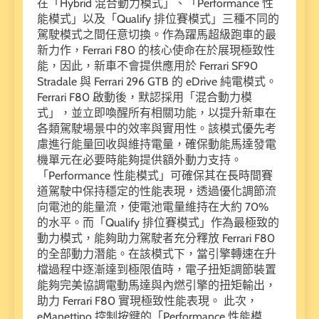
在「Hybrid 混合動力模式」、「Performance 性
能模式」以及「Qualify 排位賽模式」三種不同的
駕駛模式之間任意切換。作為躍馬超級跑車的最
新力作，Ferrari F80 的核心使命在於展現極致性
能，因此，新車不會提供應用於 Ferrari SF90
Stradale 與 Ferrari 296 GTB 的 eDrive 純電模式。
Ferrari F80 啟動後，默認採用「混合動力模
式」，並立即喚醒所有相關功能，以提升新車在
各類駕駛場景中的效率與實用性。該模式優先考
慮進行能量回收與維持電量，確保動能馬達發電
機單元在必要時能夠提供額外動力支持。
「Performance 性能模式」可確保其在長時間賽
道駕駛中保持穩定的性能表現，透過優化調節流
向電池的能量流，使電池電量維持在大約 70%
的水平。而「Qualify 排位賽模式」作為最極致的
動力模式，能夠助力駕駛者充分釋放 Ferrari F80
的全部動力潛能。在該模式下，當引擎轉速在升
檔過程中逐漸達到極限值時，電子扭矩調節裝置
能夠完美協調電動馬達與內燃引擎的扭矩輸出，
助力 Ferrari F80 實現極致性能表現。 此次，
eManettino 控制按鍵的「Performance 性能模