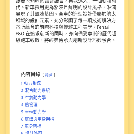
誌著 Ferrari 的設計語言，再次邁入了一個嶄新时
代。新車採用更為緊湊且鮮明的設計風格，淋漓
展現了其競速基因。全車的造型設計借鑒於航太
領域的設計元素，充分彰顯了每一項技術解決方
案所蘊含的前瞻科技與優雅工程美學。Ferrari
F80 在追求創新的同時，亦向備受尊崇的歷代超
級跑車致敬，將經典傳承與創新設計巧妙融合。
內容目錄
隱藏
1
動力系統
2
混合動力系統
3
空氣動力學
4
熱管理
5
車輛動力學
6
底盤與車身架構
7
車身架構
8
設計外觀