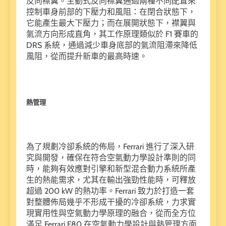
反向襟翼。主動式反向襟翼通過兩種不同配置來
控制車身前部的下壓力和風阻：在閉合狀態下，
它能產生最大下壓力；而在展開狀態下，襟翼與
氣流方向形成直角，其工作原理類似於 F1 賽車的
DRS 系統，通過減少車身底部的氣流阻滯來降低
風阻，從而提升新車的最高時速。
熱管理
為了規劃冷卻系統的佈局，Ferrari 進行了深入研
究與開發，確保在符合空氣動力學設計準則的同
時，能夠有效應對引擎和新型混合動力系統所產
生的熱能需求，尤其在輸出強勁性能時，可釋放
超過 200 kW 的熱功率。Ferrari 致力於打造一套
對整體佈局幾乎不形成干擾的冷卻系統，力求實
現實用性與空氣動力學原理的融合，從而全方位
滿足 Ferrari F80 在空氣動力學設計與熱管理方面