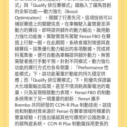
式」與「Qualify 排位賽模式」還融入了躍馬首創
的全新功能——動力強化（Boost
Optimization），開闢了行業先河。這項技術可以
捕捉賽道上的關鍵信息，在車輛駛入最需要澎湃
動力的賽段，即時提供額外的動力輸出。啟用動
力強化功能後，駕駛需首先駕駛 Ferrari F80 在賽
道上行駛一圈。在此期間，系統會識別彎道與直
線賽段，採集優化動力輸出的各項數據。完成資
料蒐集後，便可自動為車輛提供額外動力，無需
駕駛者進行手動干預。針對不同模式，動力強化
功能的運行方式也各有側重：「Performance 性
能模式」下，該功能著重於動能的持久穩定供
應；而「Qualify 排位賽模式」下，則優先保證最
大化增壓輸出區間，甚至不惜消耗高壓電池的電
量，只為呈現極致動力表現。 Ferrari F80 的制動
系統帶來了另一項重要的創新：Ferrari 攜手
Brembo 共同研發的 CCM-R Plus 制動技術。該技
術和制動材質來源於 Ferrari 在賽車領域所積累的
豐富經驗，打造出遠超其他可運用於公路跑車上
的碳陶瓷系統。 CCM-R Plus 制動盤採用更長的