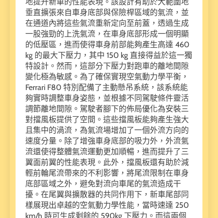
地提升新車的性能表現。該設計有助於大範圍地
垂直擴張來自車身底部與保險桿區域的氣流，並
在通道內將這些氣流重新定向至前蓋，透過生成
一股強勁的上洗氣流，在車身底部形成一個明顯
的低壓區，進而使得車身前部能夠產生高達 460
kg 的最大下壓力，其中 150 kg 直接得益於這一獨
特設計。然而，這部分下壓力對跑車的離地間隙
變化極為敏感。為了確保實現空氣動力學平衡，
Ferrari F80 特別配備了主動懸吊系統，該系統能
夠實時調整車身姿態，並根據不同駕駛條件靈活
調節離地間隙。駕駛者腳下的佈局優化為安裝三
對擋風板提供了空間。這些擋風板能夠產生強大
且集中的渦流，為氣流場增加了一個外流方向的
速度分量。除了增強車身底部的吸力外，外流氣
流還使得整體氣流運動更加順暢，進而提升了三
翼面前翼的性能表現。此外，擋風板還有助於減
輕前輪尾流帶來的不利影響，將尾流限制在車身
底部區域之外，避免對流向車尾的氣流造成干
擾。在尾翼與擴散器的共同作用下，新車尾部同
樣展現出卓越的空氣動力學性能，當時速達 250
km/h 時可生成剩餘的 590kg 下壓力。而這兩個