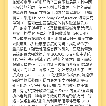
並減輕車重。新車配備了三台電動馬達，其中兩
台安裝於前軸，第三台則置於車尾，它們的設計
靈感源自 Ferrari 在賽道上積累的豐富經驗。具體
而言，采用 Halbach Array Configuration 海爾貝克
陣列（一種可產生最強磁場的特殊磁鐵排列方
式）的定子與轉子，以及碳纖維磁鐵套筒等解決
方案，均從 F1 賽車的動能回收系統（MGU-K）
中汲取靈感並加以應用。 海爾貝克陣列轉子在最
大限度地提升磁感應強度的同時，成功降低了重
量與慣性。碳纖維磁鐵套筒的引入，更是將電動
馬達的最大轉速提升至 30,000 rpm。集中式繞
組定子的設計削減了端部繞組的銅材用量，而絞
線則大幅降低了高頻損耗。絞線由多根絕緣導線
組成，而非單一導線，這一設計有效減少了「集
膚效應 (Skin Effect)」，確保電流能夠均勻流過導
線的整個橫截面，從而最大限度地降低能量損
耗。此外，定子的所有功能部件均覆有樹脂塗
層，有助於提升散熱性能。 Ferrari 的直流/直流轉
換器能夠將一種電壓等級的直流電轉換為另一等
級。這項創新技術能夠利用單個零件實現 800