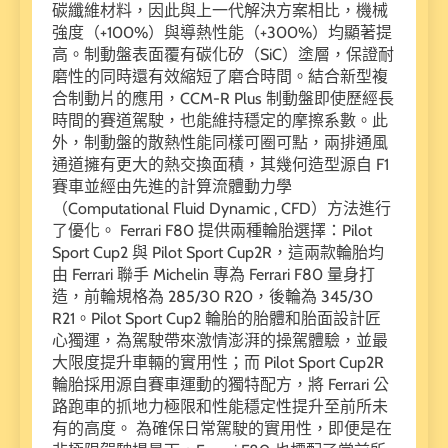
碳纖維材料，因此與上一代解決方案相比，機械
強度（+100%）與導熱性能（+300%）均顯著提
高。制動盤表面覆有碳化矽（SiC）塗層，保證耐
磨性的同時還有效縮短了磨合時間。結合新型複
合制動片的應用，CCM-R Plus 制動盤即使歷經長
時間的賽道駕駛，也能維持穩定的摩擦系數。此
外，制動盤的散熱性能同樣可圈可點，兩排通風
通道擁有更大的熱交換面積，其幾何造型源自 F1
賽車並經由先進的計算流體動力學
（Computational Fluid Dynamic , CFD）方法進行
了優化。 Ferrari F80 提供兩種輪胎選擇：Pilot
Sport Cup2 與 Pilot Sport Cup2R，這兩款輪胎均
由 Ferrari 聯手 Michelin 專為 Ferrari F80 量身打
造，前輪規格為 285/30 R20，後輪為 345/30
R21。Pilot Sport Cup2 輪胎的胎體和胎面設計匠
心獨運，為駕駛帶來激情澎湃的操駕體驗，並最
大限度提升車輛的實用性；而 Pilot Sport Cup2R
輪胎採用源自賽車運動的獨特配方，將 Ferrari 公
路跑車的抓地力極限和性能穩定性提升至前所未
有的高度。 為確保日常駕駛的實用性，即便是在