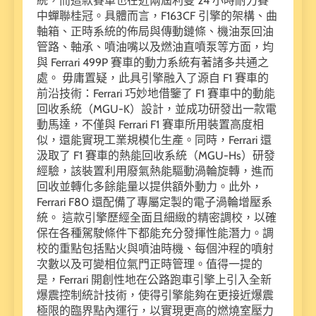
統，而這款賽車也在近兩屆利曼 24 小時耐力賽
中蟬聯桂冠。具體而言，F163CF 引擎的架構、曲
軸箱、正時系統的佈局與傳動鏈條、機油泵回油
管路、軸承、噴油嘴以及燃油直噴泵等方面，均
與 Ferrari 499P 賽車的動力系統有著諸多共通之
處。 毋庸置疑，此具引擎融入了源自 F1 賽車的
前沿技術：Ferrari 巧妙地借鑒了 F1 賽車中的動能
回收系統（MGU-K）設計，並成功研發出一款電
動馬達，不僅與 Ferrari F1 賽車所用裝置高度相
似，還能實現工業規模化生產。同時，Ferrari 還
汲取了 F1 賽車的熱能回收系統（MGU-Hs）研發
經驗，該裝置利用廢氣熱能驅動渦輪旋轉，進而
回收並轉化多餘能量以提供額外動力。此外，
Ferrari F80 還配備了專屬定製的電子渦輪增壓系
統。 這款引擎歷經全面且細緻的精密調校，以確
保在各種駕駛條件下都能充分發揮性能潛力。調
校的重點包括點火與噴油時機、每個沖程的噴射
次數以及可變相位氣門正時管理。值得一提的
是，Ferrari 開創性地在公路跑車引擎上引入全新
爆震控制統計技術，使得引擎能夠在更接近爆震
極限的臨界點內運行，以實現更高的燃燒室壓力