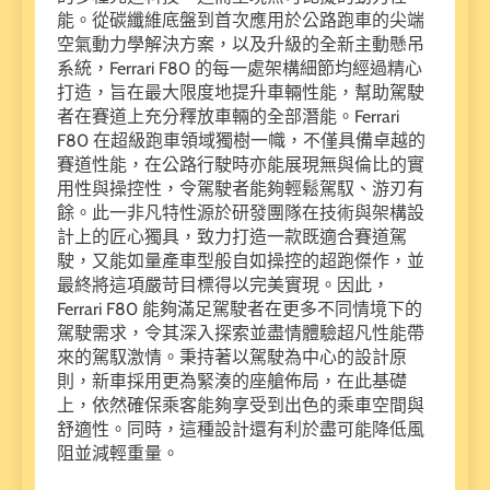
能。從碳纖維底盤到首次應用於公路跑車的尖端
空氣動力學解決方案，以及升級的全新主動懸吊
系統，Ferrari F80 的每一處架構細節均經過精心
打造，旨在最大限度地提升車輛性能，幫助駕駛
者在賽道上充分釋放車輛的全部潛能。Ferrari
F80 在超級跑車領域獨樹一幟，不僅具備卓越的
賽道性能，在公路行駛時亦能展現無與倫比的實
用性與操控性，令駕駛者能夠輕鬆駕馭、游刃有
餘。此一非凡特性源於研發團隊在技術與架構設
計上的匠心獨具，致力打造一款既適合賽道駕
駛，又能如量產車型般自如操控的超跑傑作，並
最終將這項嚴苛目標得以完美實現。因此，
Ferrari F80 能夠滿足駕駛者在更多不同情境下的
駕駛需求，令其深入探索並盡情體驗超凡性能帶
來的駕馭激情。秉持著以駕駛為中心的設計原
則，新車採用更為緊湊的座艙佈局，在此基礎
上，依然確保乘客能夠享受到出色的乘車空間與
舒適性。同時，這種設計還有利於盡可能降低風
阻並減輕重量。