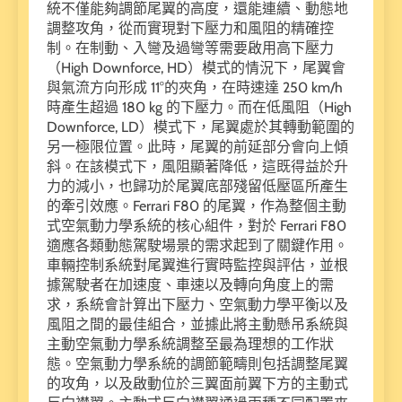
統不僅能夠調節尾翼的高度，還能連續、動態地
調整攻角，從而實現對下壓力和風阻的精確控
制。在制動、入彎及過彎等需要啟用高下壓力
（High Downforce, HD）模式的情況下，尾翼會
與氣流方向形成 11°的夾角，在時速達 250 km/h
時產生超過 180 kg 的下壓力。而在低風阻（High
Downforce, LD）模式下，尾翼處於其轉動範圍的
另一極限位置。此時，尾翼的前延部分會向上傾
斜。在該模式下，風阻顯著降低，這既得益於升
力的減小，也歸功於尾翼底部殘留低壓區所產生
的牽引效應。Ferrari F80 的尾翼，作為整個主動
式空氣動力學系統的核心組件，對於 Ferrari F80
適應各類動態駕駛場景的需求起到了關鍵作用。
車輛控制系統對尾翼進行實時監控與評估，並根
據駕駛者在加速度、車速以及轉向角度上的需
求，系統會計算出下壓力、空氣動力學平衡以及
風阻之間的最佳組合，並據此將主動懸吊系統與
主動空氣動力學系統調整至最為理想的工作狀
態。空氣動力學系統的調節範疇則包括調整尾翼
的攻角，以及啟動位於三翼面前翼下方的主動式