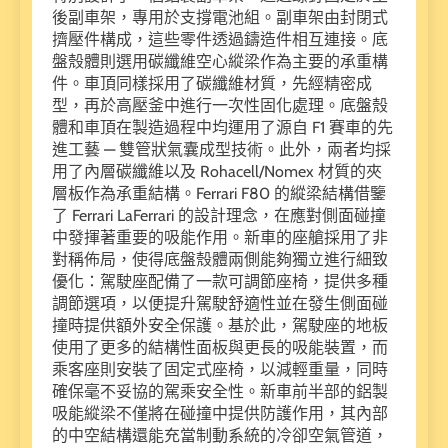
後副車架，專用於支撐電池組。副車架由封閉式
擠壓件構成，這些零件透過鑄造件相互連接。底
盤殼體則選用碳纖維空心縱梁作為主要的承重構
件。車頂同樣採用了碳纖維材質，先經精密成
型，再於高壓釜中進行一次性固化處理。底盤殼
體和車頂在製造過程中均運用了源自 F1 賽車的先
進工藝 — 雙管狀氣囊成型技術。此外，兩者均採
用了內層碳纖維以及 Rohacell/Nomex 材質的夾
層板作為承重結構。Ferrari F80 的縱梁結構借鑒
了 Ferrari LaFerrari 的設計理念，在應對側面碰撞
中發揮著重要的吸能作用。新車的座艙採用了非
對稱佈局，使得底盤殼體兩側能夠獨立進行細致
優化：駕駛座配備了一款可調節座椅，提供多種
調節選項，以便提升駕駛舒適性並在發生側面碰
撞時提供額外安全保護。基於此，駕駛座的地板
使用了更多的結構性面板與更長的吸能裝置，而
乘客座則安裝了固定式座椅，以減輕重量，同時
確保毫不妥協的駕乘安全性。新車前半部的鋁製
吸能縱梁不僅將在碰撞中提供防護作用，其內部
的中空結構還能充當制動系統的冷卻空氣管道，