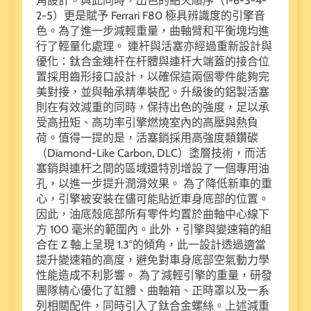
角設計。與此同時，出色的點火順序（1-6-3-4-
2-5）更是賦予 Ferrari F80 極具辨識度的引擎音
色。為了進一步減輕重量，曲軸臂和平衡塊均進
行了輕量化處理。 連杆與活塞亦經過重新設計與
優化：鈦合金連杆在杆體與連杆大端蓋的接合位
置採用齒形接口設計，以確保這兩個零件能夠完
美對接，並與軸承精準裝配。升級後的鋁製活塞
則在有效減重的同時，保持出色的強度，足以承
受高扭矩、高功率引擎燃燒室內的高壓與熱負
荷。值得一提的是，活塞銷採用高強度類鑽碳
（Diamond-Like Carbon, DLC）塗層技術，而活
塞銷與連杆之間的區域還特別增設了一個專用油
孔，以進一步提升潤滑效果。 為了降低新車的重
心，引擎被安裝在儘可能貼近車身底部的位置。
因此，油底殼底部所有零件均置於曲軸中心線下
方 100 毫米的範圍內。此外，引擎與變速箱的組
合在 Z 軸上呈現 1.3°的傾角，此一設計透過適當
提升變速箱的高度，避免對車身底部空氣動力學
性能造成不利影響。 為了減輕引擎的重量，研發
團隊精心優化了缸體、曲軸箱、正時罩以及一系
列相關配件，同時引入了鈦合金螺絲。上述減重