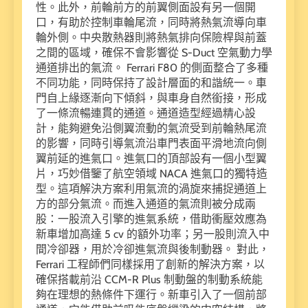
性。此外，前輪前方的前翼側面設有另一個開
口，有助於控制車輪尾流，同時將熱氣流導向車
輪外側。中央散熱器則將熱氣排向保險桿與前蓋
之間的區域，確保不會影響從 S-Duct 空氣動力學
通道排出的氣流。 Ferrari F80 的側面整合了多種
不同功能，同時保持了設計層面的和諧統一。車
門自上緣逐漸向下傾斜，與車身自然銜接，形成
了一條流暢連貫的通道。通道造型經過精心設
計，能夠避免沿側翼流動的氣流受到前輪熱尾流
的影響，同時引導氣流沿車門表面平滑地流向側
翼前延的進氣口。進氣口的頂部設有一個小型翼
片，巧妙借鑒了航空領域 NACA 進氣口的獨特造
型。這項解決方案利用氣流的渦旋來捕捉通道上
方的部分氣流。而進入通道的氣流則被分成兩
股：一股流入引擎的進氣系統，借助衝壓效應為
新車增加高達 5 cv 的額外功率；另一股則流入中
間冷卻器，用於冷卻進氣流與後制動器。 對此，
Ferrari 工程師們同樣採用了創新的解決方案，以
確保搭載前沿 CCM-R Plus 制動盤的制動系統能
夠在理想的熱條件下運行。新車引入了一個前部