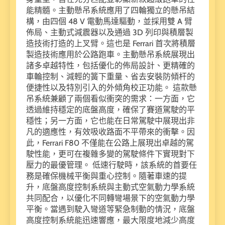
能精髓。主動懸吊系統應用了四輪獨立的懸吊結
構，由四個 48 V 電動馬達驅動，並採用雙 A 臂
佈局、主動式減震器以及通過 3D 列印與積層製
造技術打造的上叉臂。這也是 Ferrari 首次將積層
製造技術應用於公路跑車。主動懸吊系統展現出
諸多卓越特性，包括優化的佈局設計、更精確的
車輪控制、減輕的簧下重量、省去安裝防傾杆的
便捷性以及特別引入的外傾角校正功能。 這款懸
吊系統兼顧了兩個看似衝突的需求：一方面，它
透過維持穩定的底盤高度，確保了賽道駕駛的平
穩性；另一方面，它也能在日常駕駛中展現出非
凡的適應性，有效吸收路面不平帶來的衝擊。因
此，Ferrari F80 不僅能在公路上展現出卓越的駕
駛性能，更可在複雜多變的駕駛條件下實現對下
壓力的最優管理。 低速行駛時，該系統的首要任
務是確保機械平衡與重心控制。隨著車速的提
升，底盤高度控制系統與主動式空氣動力學系統
共同配合，以優化不同轉彎場景下的空氣動力學
平衡。當遇到駛入彎道等緊急制動的情況，底盤
高度控制系統能迅速響應，最大限度地減少高度