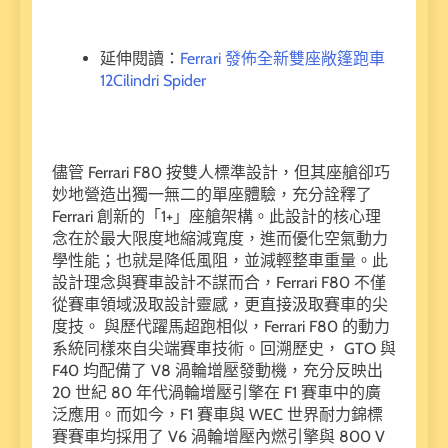
延伸閱讀：
Ferrari 發佈全新雙座敞篷跑車
12Cilindri Spider
儘管 Ferrari F80 按雙人標準設計，但其座艙卻巧
妙地營造出獨一無二的單座體驗，充分詮釋了
Ferrari 創新的「1+」座艙架構。此設計的核心理
念在於最大限度地縮減寬度，進而優化空氣動力
學性能；也就是降低風阻，並減輕整車重量。此
設計理念與賽車設計不謀而合，Ferrari F80 不僅
從賽車領域汲取設計靈感，更直接汲取賽車的尖
度技。 與歷代躍馬超跑相似，Ferrari F80 的動力
系統同樣來自尖端賽車技術。回溯歷史， GTO 與
F40 均配備了 V8 渦輪增壓發動機，充分反映出
20 世紀 80 年代渦輪增壓引擎在 F1 賽車中的廣
泛應用。而如今，F1 賽車與 WEC 世界耐力錦標
賽賽車均採用了 V6 渦輪增壓內燃引擎與 800 V