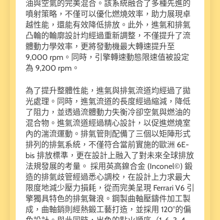
油與空氣的完美混合。該系統融合了多種先進的
噴射策略，不僅可以優化燃燒效率，助力展現卓
越性能，還能有效降低排放。此外，進氣和排氣
凸輪的輪廓設計均經過重新調整，不僅提升了流
體動力學效率，更將發動機最大轉速提升至
9,000 rpm。同時，引擎轉速動態限速值被設定
為 9,200 rpm。
為了提升整體性能，進氣與排氣流道均經過了拋
光處理。同時，進氣流道的長度經過縮減，降低
了阻力，並透過流體動力失衡冷卻空氣與燃油的
混合物。進氣流道經過精心設計，以促進燃燒室
內的湍流運動。排氣管則配備了三個以矩陣形式
排列的排氣系統，不僅符合當前實施的歐洲 6E-
bis 排放標準，更在設計上融入了對未來全球排放
法規發展的考量。 採用英高鎳合金 (Inconel©) 鍛
造的排氣歧管經過悉心調校，在設計上力求最大
限度地減少壓力損耗，從而完美呈現 Ferrari V6 引
擎獨具特色的排氣聲浪。鋼製曲軸壓鑄件加工製
成，曲軸銷則經熱鍛工藝打造，並採用 120°的偏