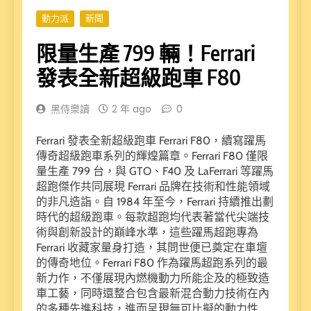
動力派
新聞
限量生產 799 輛！Ferrari
發表全新超級跑車 F80
黑侍樂讀
2 年 ago
0
Ferrari 發表全新超級跑車 Ferrari F80，續寫躍馬
傳奇超級跑車系列的輝煌篇章。Ferrari F80 僅限
量生產 799 台，與 GTO、F40 及 LaFerrari 等躍馬
超跑傑作共同展現 Ferrari 品牌在技術和性能領域
的非凡造詣。自 1984 年至今，Ferrari 持續推出劃
時代的超級跑車。每款超跑均代表著當代尖端技
術與創新設計的巔峰水準，這些躍馬超跑專為
Ferrari 收藏家量身打造，其問世便已奠定在車壇
的傳奇地位。Ferrari F80 作為躍馬超跑系列的最
新力作，不僅展現內燃機動力所能企及的極致造
車工藝，同時還整合包含最新混合動力技術在內
的多種先進科技，進而呈現無可比擬的動力性