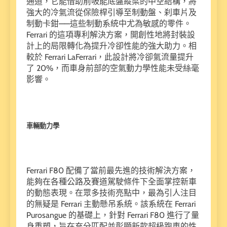
通道，它能借助前吸能底盤縱梁的中空結構，將
強大的冷氣流從保險桿引導至制動盤、刹車片及
制動卡鉗——這些制動系統中尤為敏感的零件。
Ferrari 的這項專利解決方案，開創性地將封裝設
計上的局限轉化為提升冷卻性能的強大助力。相
較於 Ferrari LaFerrari，此設計將冷卻氣流量提升
了 20%，而車身前部的空氣動力學性能未受絲毫
影響。
車輛動力學
Ferrari F80 配備了當前最先進的技術解決方案，
能夠在各種公路及賽道駕駛條件下全面掌控新車
的動態表現。在眾多技術亮點中，最為引人注目
的無疑是 Ferrari 主動懸吊系統。該系統在 Ferrari
Purosangue 的基礎上，針對 Ferrari F80 進行了量
身重塑，旨在充分匹配並彰顯新款超級跑車的性