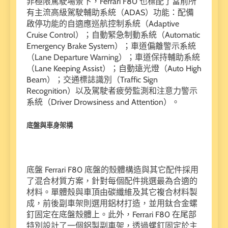
非極限駕駛場景下，Ferrari F80 也標配了當前所
有主流高級駕駛輔助系統（ADAS）功能：配備
啟停功能的自適應巡航控制系統（Adaptive
Cruise Control）；自動緊急制動系統（Automatic
Emergency Brake System）；車道偏離警示系統
（Lane Departure Warning）；車道保持輔助系統
（Lane Keeping Assist）；自動遠光燈（Auto High
Beam）；交通標誌識別（Traffic Sign
Recognition）以及駕駛者疲勞監測和注意力警示
系統（Driver Drowsiness and Attention）。
底盤與車身架構
底盤 Ferrari F80 底盤的殼體構造與其它配件採用
了混合材質方案，針對每個配件挑選最為合適的
材料。單體殼與車頂由碳纖維及其它複合材料製
成，前後副車架則選用鋁材打造，並用鈦合金螺
釘固定在底盤殼體上。此外，Ferrari F80 在尾部
特別設計了一個鋁製副車架，透過螺釘固定於主