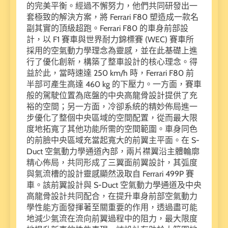
的完美平衡。經過不懈努力，他們共同研發出一
套極致的解決方案，將 Ferrari F80 塑造成一款名
副其實的頂級超跑。Ferrari F80 的車身前部設
計，以 F1 賽車與世界耐力錦標賽 (WEC) 賽車所
採用的空氣動力學理念為靈感，並在此基礎上進
行了優化創新，構築了整車設計的核心理念。得
益於此，當時速達 250 km/h 時，Ferrari F80 前
半部可產生高達 460 kg 的下壓力。一方面，賽車
般的駕駛位置為底盤的中央高龍骨設計提供了充
裕的空間；另一方面，冷卻系統的精妙佈局進一
步優化了整個中央區域的空間配置，從而最大限
度地拓寬了其他功能所需的空間範圍。車身同色
的前臉中央區域充當起寬大的前翼主平面。在 S-
Duct 空氣動力學通道內部，兩片襟翼沿主體輪廓
精心佈局，共同形成了三翼面前翼設計，其弧度
與氣流槽的設計靈感顯然汲取自 Ferrari 499P 賽
車。該前翼設計與 S-Duct 空氣動力學通道及中央
高龍骨設計共同配合，在提升車身前部空氣動力
學性能方面發揮著至關重要的作用，透過盡可能
地減少氣流在流向前翼過程中的阻力，最大限度