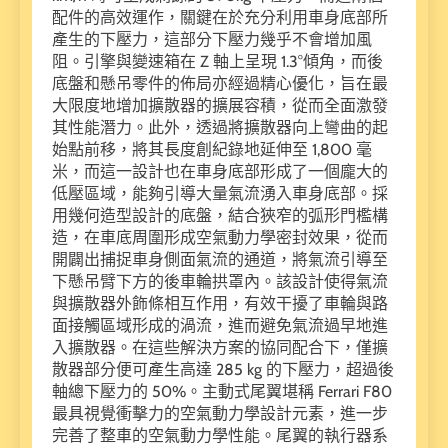
配件的高效運作，關鍵在於充分利用車身底部所
產生的下壓力，這部分下壓力幾乎不會增加風
阻。引擎與變速箱在 Z 軸上呈現 1.3°傾角，而後
底盤和懸吊零件的佈局亦經過精心優化，旨在最
大限度地增加擴散器的擴展容積，從而全面激發
其性能潛力。此外，透過將擴散器向上彎曲的起
始點前移，將其長度創紀錄地延伸至 1,800 毫
米，而這一設計也在車身底部形成了一個龐大的
低壓區域，能夠引導大量氣流湧入車身底部。採
用幾何造型設計的底盤，結合狹窄的弧形門檻構
造，在車底周圍形成空氣動力學密封效果，從而
開闢出捕捉車身側面氣流的通道，將氣流引導至
下懸吊臂下方的後車輪拱罩內。該設計使得氣流
與擴散器外飾條相互作用，有效干擾了車輪與路
面接觸區域形成的渦流，進而避免氣流過早地進
入擴散器。在這些解決方案的協同配合下，僅擴
散器部分便可產生高達 285 kg 的下壓力，超過後
軸總下壓力的 50%。主動式尾翼堪稱 Ferrari F80
最具視覺衝擊力的空氣動力學設計元素，進一步
完善了整車的空氣動力學性能。尾翼的執行器系