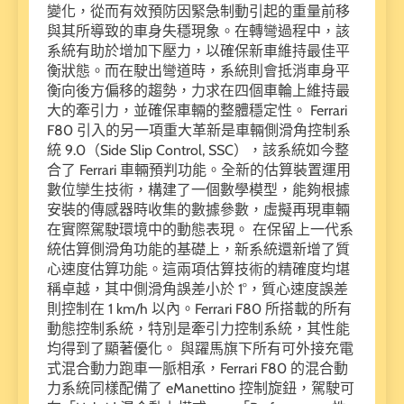
變化，從而有效預防因緊急制動引起的重量前移
與其所導致的車身失穩現象。在轉彎過程中，該
系統有助於增加下壓力，以確保新車維持最佳平
衡狀態。而在駛出彎道時，系統則會抵消車身平
衡向後方偏移的趨勢，力求在四個車輪上維持最
大的牽引力，並確保車輛的整體穩定性。 Ferrari
F80 引入的另一項重大革新是車輛側滑角控制系
統 9.0（Side Slip Control, SSC），該系統如今整
合了 Ferrari 車輛預判功能。全新的估算裝置運用
數位孿生技術，構建了一個數學模型，能夠根據
安裝的傳感器時收集的數據參數，虛擬再現車輛
在實際駕駛環境中的動態表現。 在保留上一代系
統估算側滑角功能的基礎上，新系統還新增了質
心速度估算功能。這兩項估算技術的精確度均堪
稱卓越，其中側滑角誤差小於 1°，質心速度誤差
則控制在 1 km/h 以內。Ferrari F80 所搭載的所有
動態控制系統，特別是牽引力控制系統，其性能
均得到了顯著優化。 與躍馬旗下所有可外接充電
式混合動力跑車一脈相承，Ferrari F80 的混合動
力系統同樣配備了 eManettino 控制旋鈕，駕駛可