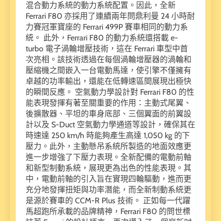
混合動力系統的動力系統配置。因此，全新
Ferrari F80 亦採用了連續兩年問鼎利曼 24 小時耐
力賽冠軍寶座的 Ferrari 499P 賽車相同的動力系
統。 此外，Ferrari F80 的動力系統還搭載 e-
turbo 電子渦輪增壓技術，這在 Ferrari 車型中首
次亮相。該技術透過在每個渦輪增壓器的渦輪和
壓縮機之間嵌入一台電動馬達，使引擎不僅擁有
卓越的功率輸出，還能在低轉速區間展現出極快
的瞬間反應。 空氣動力學設計對 Ferrari F80 的性
能表現發揮有著至關重要的作用：主動式尾翼、
後擴散器、平坦的車身底部、三個翼面的前翼設
計以及 S-Duct 空氣動力學通道等設計，確保其在
時速達 250 km/h 時能夠產生高達 1,050 kg 的下
壓力。此外，主動懸吊系統所製造的地面效應更
進一步增強了下壓力表現。全新配備的電動前軸
和新型制動系統，展現更為出色的性能表現。其
中，電動前軸的引入旨在實現四輪驅動，進而更
充分地發揮扭矩與功率潛能，而全新制動系統更
是源於賽車的 CCM-R Plus 技術。 正如每一代躍
馬超跑所承載的品牌精神，Ferrari F80 的問世標