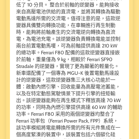
低了 10 分貝。 整合於前軸的逆變器，能夠接收
來自高壓電池供給的直流電，並將其轉換為驅動
電動馬達所需的交流電。值得注意的是，這款逆
變器具備雙向轉換功能，在車輛進行再生制動
時，能夠將前軸產生的交流電逆向轉換為直流
電，為電池充電。該逆變器負責轉換電能並控制
兩台前置電動馬嗄，可為前軸提供高達 210 kW
的總功率。Ferrari F80 配備的這款逆變器直接嵌
於前軸，重量僅為 9 kg，相較於 Ferrari SF90
Stradale 的逆變器，實現了更為顯著的輕量化。
新車還配備了一個專為 MGU-K 後置電動馬達設
計的逆變器，這款逆變器集三大核心功能於一
體：啟動內燃引擎、回收能量為高壓電池蓄能，
以及在特定動態駕駛情景下提升引擎的扭矩輸
出。該逆變器能夠在再生模式下釋放高達 70 kW
的功率，同時為內燃引擎提供高達 60 kW 的輔助
功率。Ferrari F80 采用的兩個逆變器均整合了
Ferrari 功率包（Ferrari Power Pack, FPP）系統，
該功率模組將電能轉換所需的所有元件集成在一
個高度緊湊的裝置中，該裝置包括六個碳化硅