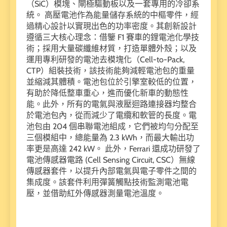
（SiC）模塊、閘極驅動板以及一套專用的冷卻系
統。 高壓電池作為能量儲存系統的中樞零件，經
過精心設計以實現出色的功率密度。其創新設計
遵循三大核心理念：借鑒 F1 賽車的鋰電池化學技
術；採用大量碳纖維材質，打造單體外殼；以及
運用專利研發的電池去模塊化（Cell-to-Pack,
CTP）組裝技術，該技術能夠減輕電池包的重量
並縮減其體積。電池包位於引擎室較低的位置，
有助於降低整車重心，進而優化新車的動態性
能。此外，所有的電氣與液壓迴路連接器均整合
於電池包內，從而減少了電纜和軟管的長度。電
池包由 204 個串聯電池組成，它們被均勻分配至
三個模組中，總能量為 2.3 kWh，而最大輸出功
率更是高達 242 kW。 此外，Ferrari 還成功研發了
電池傳感器電路 (Cell Sensing Circuit, CSC）無線
傳感器套件，以提升內部電氣與電子零件之間的
集成度。該套件利用彈簧觸點技術監測電池電
壓，並借助紅外傳感器測量電池溫度。