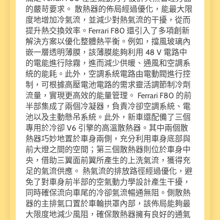
的嚴苛要求。 散熱器的佈局經過優化，能最大限
度地增加冷氣流，並減少對熱氣流的干擾，從而
提升熱交換效率。Ferrari F80 還引入了多項創新
解決方案以優化整體熱平衡。例如，擋風玻璃內
嵌一層透明薄膜，該薄膜能夠利用 48 V 電路中
的電能進行除霧，進而減少供暖、通風和空調系
統的能耗。此外，空調系統電路由電動閥進行控
制，可根據高壓電池電路的需求靈活調節制冷劑
流量，實現更高效的能量管理。 Ferrari F80 的前
半部集成了兩個冷凝器，負責冷卻空調系統、電
池以及主動懸吊系統。此外，新車還配備了三個
專用於冷卻 V6 引擎的高溫散熱器。其中兩個散
熱器巧妙地置於車身兩側，充分利用車身底部與
前大燈之間的空間；第三個散熱器則位於車身中
央，借助三翼面前翼所產生的上洗氣流，獲得充
足的氣流供應。 熱氣流的排放路徑經過優化，避
免了對車身前半部的空氣動力學設計產生干擾，
同時確保流向車尾的冷卻氣流暢通無阻。側散熱
器的主排氣口置於車輪拱罩內部，該佈局能夠最
大限度地減少風阻，確保散熱器擁有良好的通氣