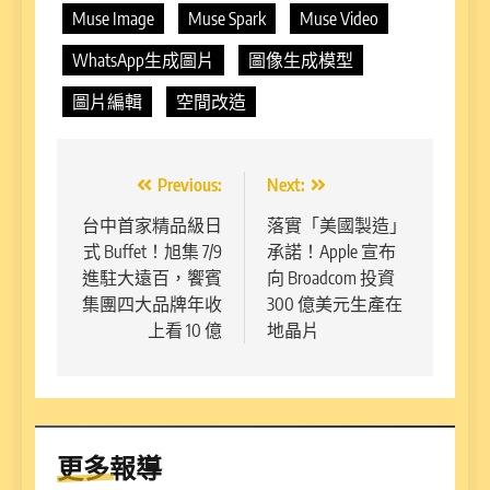
Muse Image
Muse Spark
Muse Video
WhatsApp生成圖片
圖像生成模型
圖片編輯
空間改造
文
Previous:
Next:
章
台中首家精品級日
落實「美國製造」
式 Buffet！旭集 7/9
承諾！Apple 宣布
導
進駐大遠百，饗賓
向 Broadcom 投資
覽
集團四大品牌年收
300 億美元生產在
上看 10 億
地晶片
更多報導