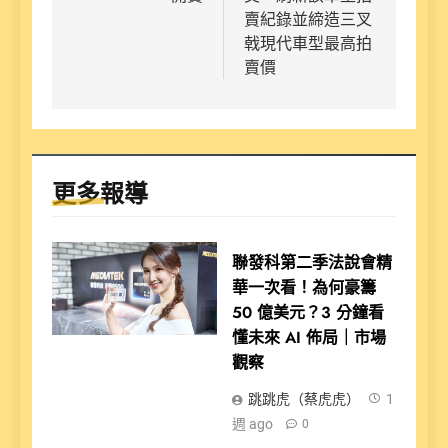
賣紀錄並締造三叉
戟現代車型最高拍
賣價
更多報導
聯發科第二季法說會精
華一次看！為何豪籌
50 億美元？3 分鐘看
懂未來 AI 佈局｜市場
觀察
跳跳虎（蔡虎虎）
1
週 ago
0