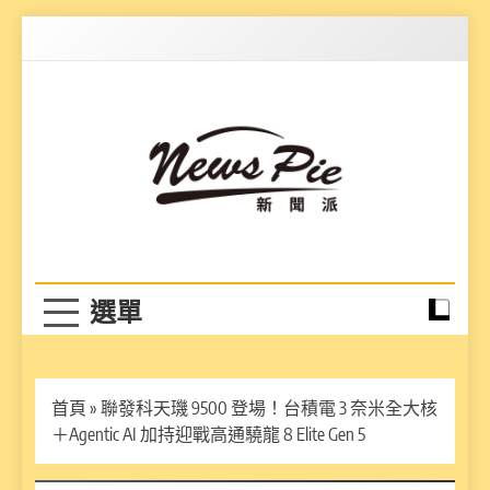
Skip
to
content
News Pie
最有料的新聞
首頁
»
聯發科天璣 9500 登場！台積電 3 奈米全大核
＋Agentic AI 加持迎戰高通驍龍 8 Elite Gen 5