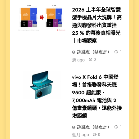
2026 上半年全球智慧
型手機晶片大洗牌！高
通與聯發科出貨重挫
25 % 的幕後真相曝光
｜市場觀察
跳跳虎（蔡虎虎）
1
週 ago
0
vivo X Fold 6 中國登
場！首搭聯發科天璣
9500 超能版、
7,000mAh 電池與 2
億畫素鏡頭，還能外接
增距鏡
跳跳虎（蔡虎虎）
1
個月 ago
0