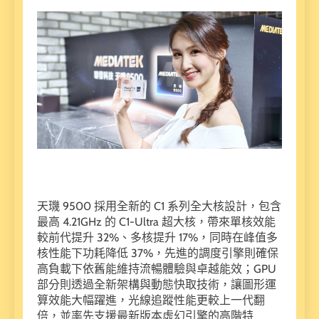
天璣 9500 採用全新的 C1 系列全大核設計，包含
最高 4.21GHz 的 C1-Ultra 超大核，帶來單核效能
較前代提升 32%、多核提升 17%，同時在峰值多
核性能下功耗降低 37%，先進的調度引擎則確保
高負載下依舊能維持流暢體驗與卓越能效；GPU
部分則透過全新架構與動態快取技術，讓圖形運
算效能大幅躍進，光線追蹤性能更較上一代翻
倍，並率先支援最新版本虛幻引擎的高階特