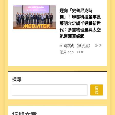
迎向「史普尼克時
刻」！聯發科技董事長
蔡明介定調半導體新世
代：多重物理量與太空
軌道運算崛起
跳跳虎（蔡虎虎）
2
個月 ago
0
搜尋
搜
尋
近期文章