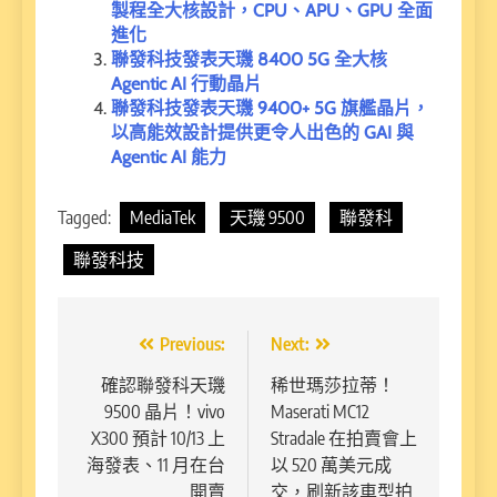
製程全大核設計，CPU、APU、GPU 全面
進化
聯發科技發表天璣 8400 5G 全大核
Agentic AI 行動晶片
聯發科技發表天璣 9400+ 5G 旗艦晶片，
以高能效設計提供更令人出色的 GAI 與
Agentic AI 能力
Tagged:
MediaTek
天璣 9500
聯發科
聯發科技
文
Previous:
Next:
章
確認聯發科天璣
稀世瑪莎拉蒂！
9500 晶片！vivo
Maserati MC12
導
X300 預計 10/13 上
Stradale 在拍賣會上
覽
海發表、11 月在台
以 520 萬美元成
開賣
交，刷新該車型拍