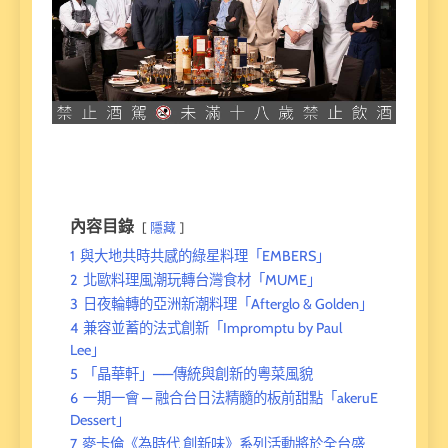
內容目錄
隱藏
1
與大地共時共感的綠星料理「EMBERS」
2
北歐料理風潮玩轉台灣食材「MUME」
3
日夜輪轉的亞洲新潮料理「Afterglo & Golden」
4
兼容並蓄的法式創新「Impromptu by Paul
Lee」
5
「晶華軒」——傳統與創新的粵菜風貌
6
一期一會 — 融合台日法精髓的板前甜點「akeruE
Dessert」
7
麥卡倫《為時代 創新味》系列活動將於全台盛