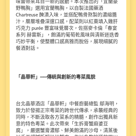
味蕾帶來耳目一新的感動。本次推出的「宜蘭豪
野鴨胸」選用宜蘭鴨胸，以自製法國藥酒
Chartreuse 醃漬入味，並搭配鴨骨熬製的濃縮醬
汁，層層堆疊深邃口感，配菜則以紅棗填入雞肝
巧克力 purée 豐富味覺層次，佐搭麥卡倫「春宴
系列 赫雷斯」，飽滿的葡萄乾風味與清新迷迭香
巧妙平衡，使整體口感高雅而脫俗，展現細膩的
餐酒對話。
「晶華軒」——傳統與創新的粵菜風貌
台北晶華酒店「晶華軒」中餐廚藝總監 鄔海明，
致力於發揚正宗粵菜的跨世代傳承，承襲經典的
同時，不斷汲取各方菜系的精髓，創作出獨具新
意的特色粵菜。此次帶來「生拆膏蟹麻婆豆
腐」，嚴選蟹膏濃郁、鮮美飽滿的沙母，清蒸後