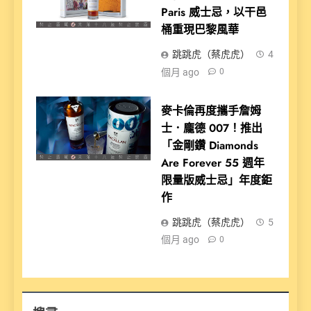
Paris 威士忌，以干邑
桶重現巴黎風華
跳跳虎（蔡虎虎）
4
個月 ago
0
麥卡倫再度攜手詹姆
士．龐德 007！推出
「金剛鑽 Diamonds
Are Forever 55 週年
限量版威士忌」年度鉅
作
跳跳虎（蔡虎虎）
5
個月 ago
0