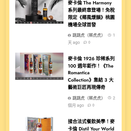
麥卡倫 The Harmony
系列最終章登場！免稅
限定《椰風煖韻》桃園
機場全球首發
跳跳虎（蔡虎虎）
1
天 ago
0
麥卡倫 1926 珍稀系列
100 週年鉅作！《The
Romantica
Collection》集結 3 大
藝術巨匠再現傳奇
跳跳虎（蔡虎虎）
2
個月 ago
0
揉合法式餐飲美學！麥
卡倫 Distil Your World