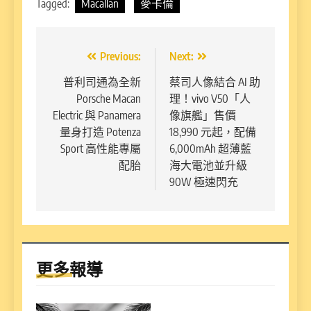
Tagged:
Macallan
麥卡倫
文
Previous:
Next:
章
普利司通為全新
蔡司人像結合 AI 助
Porsche Macan
理！vivo V50「人
導
Electric 與 Panamera
像旗艦」售價
覽
量身打造 Potenza
18,990 元起，配備
Sport 高性能專屬
6,000mAh 超薄藍
配胎
海大電池並升級
90W 極速閃充
更多報導