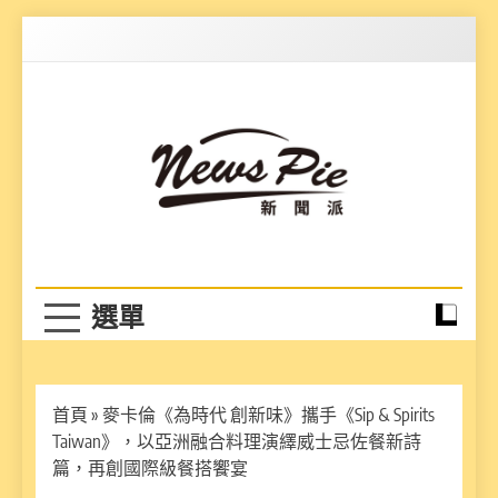
Skip
to
content
News Pie
最有料的新聞
首頁
»
麥卡倫《為時代 創新味》攜手《Sip & Spirits
Taiwan》，以亞洲融合料理演繹威士忌佐餐新詩
篇，再創國際級餐搭饗宴