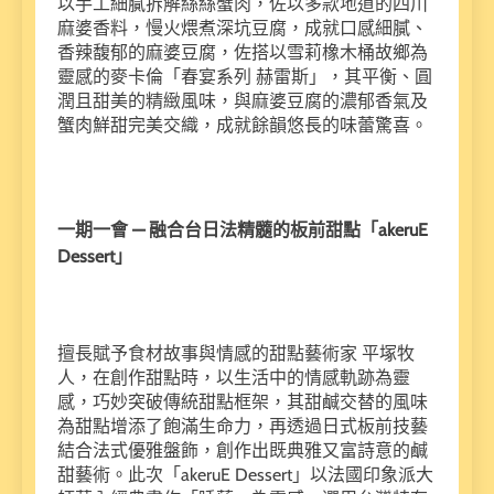
以手工細膩拆解絲絲蟹肉，佐以多款地道的四川
麻婆香料，慢火煨煮深坑豆腐，成就口感細膩、
香辣馥郁的麻婆豆腐，佐搭以雪莉橡木桶故鄉為
靈感的麥卡倫「春宴系列 赫雷斯」，其平衡、圓
潤且甜美的精緻風味，與麻婆豆腐的濃郁香氣及
蟹肉鮮甜完美交織，成就餘韻悠長的味蕾驚喜。
一期一會 — 融合台日法精髓的板前甜點「akeruE
Dessert」
擅長賦予食材故事與情感的甜點藝術家 平塚牧
人，在創作甜點時，以生活中的情感軌跡為靈
感，巧妙突破傳統甜點框架，其甜鹹交替的風味
為甜點增添了飽滿生命力，再透過日式板前技藝
結合法式優雅盤飾，創作出既典雅又富詩意的鹹
甜藝術。此次「akeruE Dessert」以法國印象派大