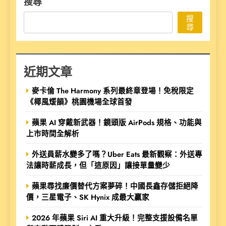
搜尋
搜
尋
近期文章
麥卡倫 The Harmony 系列最終章登場！免稅限定
《椰風煖韻》桃園機場全球首發
蘋果 AI 穿戴新武器！鏡頭版 AirPods 規格、功能與
上市時間全解析
外送員薪水變多了嗎？Uber Eats 最新觀察：外送專
法讓時薪成長，但「這原因」讓接單量變少
蘋果尋找廉價替代方案夢碎！中國長鑫存儲拒絕降
價，三星電子、SK Hynix 成最大贏家
2026 年蘋果 Siri AI 重大升級！完整支援設備名單