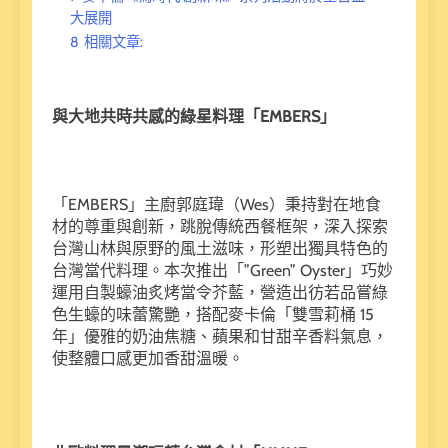
大展開
8
相關文章:
與大地共時共感的綠星料理「EMBERS」
「EMBERS」主廚郭庭瑋（Wes）秉持對在地食
材的尊重與創新，跳脫傳統西餐框架，深入探索
台灣山林與原野的風土滋味，形塑出獨具特色的
台灣當代料理。本次推出「”Green” Oyster」巧妙
運用自製蠔油炙烤當令芥藍，營造出彷若品嘗綠
色生蠔的味蕾驚艷，搭配麥卡倫「雙雪莉桶 15
年」優雅的奶油焦糖、蘋果和甘甜辛香料氣息，
使整體口感更加香甜溫暖。