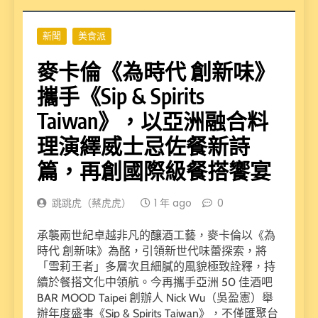
新聞
美食派
麥卡倫《為時代 創新味》
攜手《Sip & Spirits
Taiwan》，以亞洲融合料
理演繹威士忌佐餐新詩
篇，再創國際級餐搭饗宴
跳跳虎（蔡虎虎）
1 年 ago
0
承襲兩世紀卓越非凡的釀酒工藝，麥卡倫以《為
時代 創新味》為酩，引領新世代味蕾探索，將
「雪莉王者」多層次且細膩的風貌極致詮釋，持
續於餐搭文化中領航。今再攜手亞洲 50 佳酒吧
BAR MOOD Taipei 創辦人 Nick Wu（吳盈憲）舉
辦年度盛事《Sip & Spirits Taiwan》，不僅匯聚台