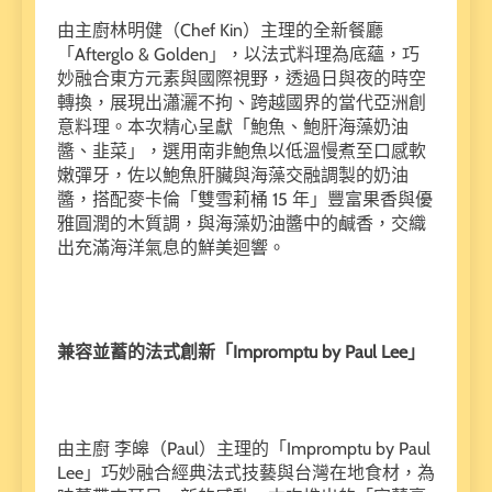
由主廚林明健（Chef Kin）主理的全新餐廳
「Afterglo & Golden」，以法式料理為底蘊，巧
妙融合東方元素與國際視野，透過日與夜的時空
轉換，展現出瀟灑不拘、跨越國界的當代亞洲創
意料理。本次精心呈獻「鮑魚、鮑肝海藻奶油
醬、韭菜」，選用南非鮑魚以低溫慢煮至口感軟
嫩彈牙，佐以鮑魚肝臟與海藻交融調製的奶油
醬，搭配麥卡倫「雙雪莉桶 15 年」豐富果香與優
雅圓潤的木質調，與海藻奶油醬中的鹹香，交織
出充滿海洋氣息的鮮美迴響。
兼容並蓄的法式創新「Impromptu by Paul Lee」
由主廚 李皞（Paul）主理的「Impromptu by Paul
Lee」巧妙融合經典法式技藝與台灣在地食材，為