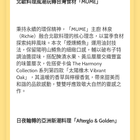
北歐料理風潮玩轉台灣食材「MUME」
秉持永續的環保精神，「MUME」主廚 林泉
（Richie）融合北歐料理的核心理念，以當季食材
探索純粹風味。本次「煙燻鱒魚」運用油封技
法，保留陽明山鱒魚的細緻口感，輔以破布子特
調油醬提味，搭配醃漬水果、黃瓜層層交織豐富
的味蕾層次，佐搭麥卡倫 The Harmony
Collection 系列第四款「太陽橡木 Vibrant
Oak」，其溫暖的香草與檸檬香氣，帶來甜美而
和諧的品飲感動，雙雙呼應致敬大自然的靈感之
作。
日夜輪轉的亞洲新潮料理「Afterglo & Golden」