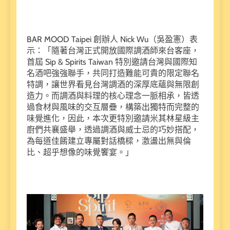
BAR MOOD Taipei 創辦人 Nick Wu（吳盈憲）表
示：「隨著台灣正式開放國際調酒師來台客座，
首屆 Sip & Spirits Taiwan 特別邀請台灣與國際知
名酒吧強強聯手，共同打造難能可貴的限定聯名
特調，讓世界看見台灣調酒的深厚底蘊與無限創
造力。而調酒與料理的核心理念一脈相承，皆透
過食材與風味的交互層疊，構築出獨特而完整的
味覺進化，因此，本次更特別邀請米其林星級主
廚們共襄盛舉，透過調酒與威士忌的巧妙搭配，
為每道佳餚建立專屬對話橋樑，激盪出無與倫
比、超乎想像的味覺饗宴。」