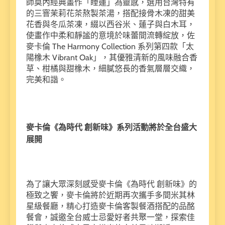
師莫內經典畫作「睡蓮」為靈感，選用台灣特有
的三窨茉莉花茶熬製茶湯，搭配接骨木凍的甜美
花香與冬瓜茶凍，綴以西谷米、蓮子與白木耳，
使畫作中柔和靜謐的意境於味蕾間流轉綻放，佐
麥卡倫 The Harmony Collection 系列第四款「太
陽橡木 Vibrant Oak」，其優雅清新的風味融合香
草、柑橘與甜橡木，細膩悠長的香氣層層交織，
完美和諧。
麥卡倫《為時代 創新味》系列活動將於全台盛大
展開
為了讓大眾深刻感受麥卡倫《為時代 創新味》的
極致之饗，麥卡倫將於近期再次攜手多間米其林
星級餐廳，精心打造麥卡倫客製餐酒搭配的品酩
餐會，誠邀全台威士忌愛好者共聚一堂，探索佳