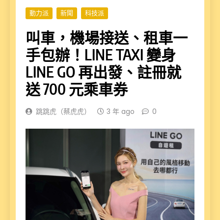
動力派
新聞
科技派
叫車，機場接送、租車一
手包辦！LINE TAXI 變身
LINE GO 再出發、註冊就
送 700 元乘車券
跳跳虎（蔡虎虎）
3 年 ago
0