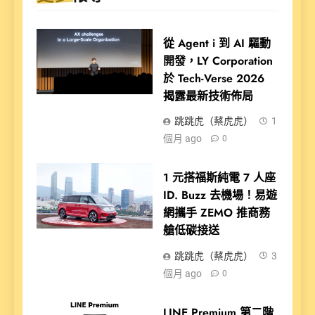
從 Agent i 到 AI 驅動
開發，LY Corporation
於 Tech-Verse 2026
揭露最新技術佈局
跳跳虎（蔡虎虎）
1
個月 ago
0
1 元搭福斯純電 7 人座
ID. Buzz 去機場！易遊
網攜手 ZEMO 推商務
艙低碳接送
跳跳虎（蔡虎虎）
3
個月 ago
0
LINE Premium 第二階