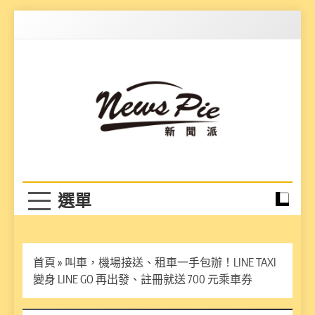
Skip
to
content
News Pie
最有料的新聞
首頁
»
叫車，機場接送、租車一手包辦！LINE TAXI
變身 LINE GO 再出發、註冊就送 700 元乘車券