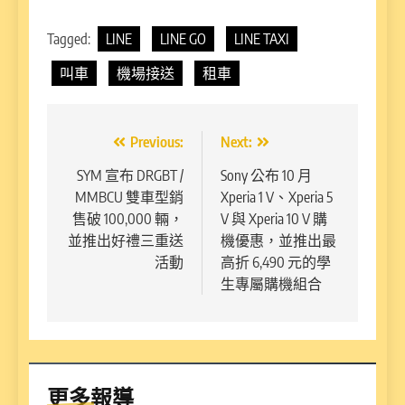
Tagged:
LINE
LINE GO
LINE TAXI
叫車
機場接送
租車
文
Previous:
Next:
章
SYM 宣布 DRGBT /
Sony 公布 10 月
MMBCU 雙車型銷
Xperia 1 V、Xperia 5
導
售破 100,000 輛，
V 與 Xperia 10 V 購
覽
並推出好禮三重送
機優惠，並推出最
活動
高折 6,490 元的學
生專屬購機組合
更多報導