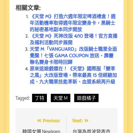
相關文章:
《天堂 M》打造六週年限定啤酒禮盒！週
年活動機率取得週年限定變身卡，黑騎士
的秘密基地副本同步開放
《天堂 M》死神改版 4/10 登場！官方直播
及福利活動同步展開
天堂 M「VANGUARD」改版騎士職業全面
覺醒！七張 GAMA COUPON 放送、霹靂
聯名變身卡限時回歸
原來這遊戲還在！《天堂》國際服「變革
之風」大改版登場，帶來最高 15 倍經驗加
成、九大職業技能革新、血盟系統再升級
Tagged:
丁特
天堂 M
遊戲橘子
文
Previous:
Next:
章
韓國女團 NewJeans
台灣為首波發表市