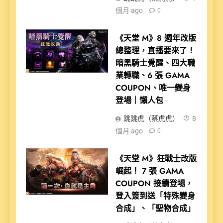
個月 ago
0
《天堂 M》8 週年改版
總整理，直播要來了！
暗黑騎士覺醒、四大職
業轉職、6 張 GAMA
COUPON、唯一變身
登場｜懶人包
跳跳虎（蔡虎虎）
8
個月 ago
0
《天堂 M》狂戰士改版
崛起！ 7 張 GAMA
COUPON 接續登場，
登入簽到送「特殊變身
合成」、「聖物合成」