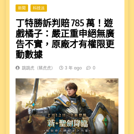
新聞
科技派
丁特勝訴判賠 785 萬！遊
戲橘子：嚴正重申絕無廣
告不實，原廠才有權限更
動數據
跳跳虎（蔡虎虎）
3 年 ago
0