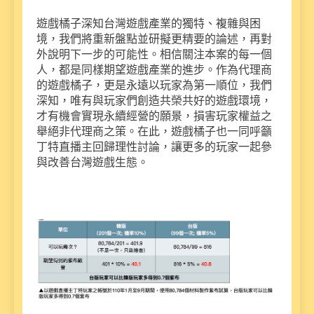
遊戲橘子深知台灣遊戲產業的獨特、複雜與困
境，我們將重新盤點並研擬更精要的論述，再對
外說明下一步的可能性。相信關注本案的每一個
人，都是同樣期望遊戲產業的進步。作為代理商
的遊戲橘子，更是永遠以玩家為第一順位，我們
深知，唯有與玩家們創造共榮共好的遊戲環境，
才有機會實現永續經營的願景，損害玩家權益之
舉絕非代理商之策。在此，遊戲橘子也一同呼籲
丁特直播主回歸理性討論，讓更多的玩家一起參
與改善台灣遊戲生態。