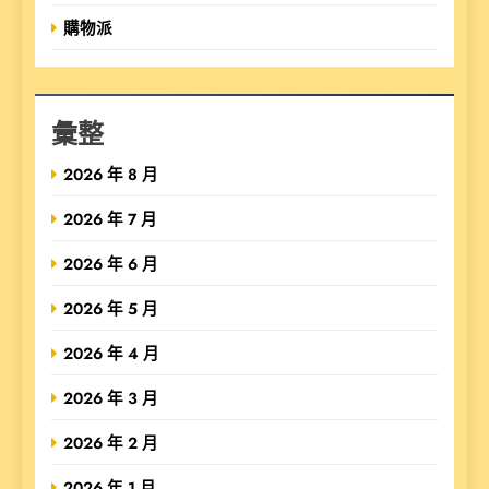
購物派
彙整
2026 年 8 月
2026 年 7 月
2026 年 6 月
2026 年 5 月
2026 年 4 月
2026 年 3 月
2026 年 2 月
2026 年 1 月