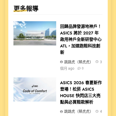
更多報導
回歸品牌發源地神戶！
ASICS 將於 2027 年
啟用神戶全新研發中心
ATL，加速跑鞋科技創
新
跳跳虎（蔡虎虎）
3
個月 ago
0
ASICS 2026 春夏新作
登場！松菸 ASICS
HOUSE 快閃店三大亮
點與必買鞋款解析
跳跳虎（蔡虎虎）
4