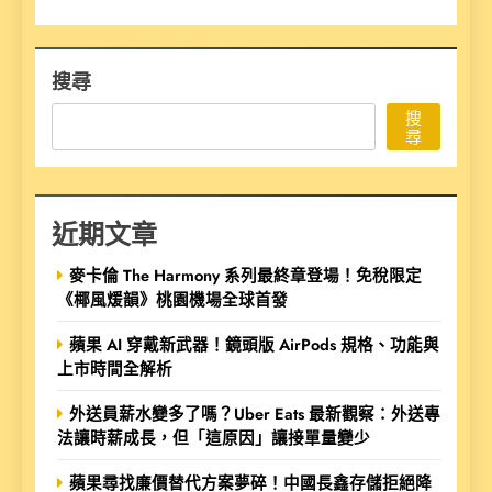
搜尋
搜
尋
近期文章
麥卡倫 The Harmony 系列最終章登場！免稅限定
《椰風煖韻》桃園機場全球首發
蘋果 AI 穿戴新武器！鏡頭版 AirPods 規格、功能與
上市時間全解析
外送員薪水變多了嗎？Uber Eats 最新觀察：外送專
法讓時薪成長，但「這原因」讓接單量變少
蘋果尋找廉價替代方案夢碎！中國長鑫存儲拒絕降