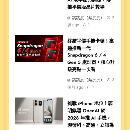
推平價版晶片救場
跳跳虎（蔡虎虎）
2
週 ago
0
終結平價手機卡頓！高
通推新一代
Snapdragon 6 / 4
Gen 5 處理器，核心升
級亮點一次看
跳跳虎（蔡虎虎）
3
個月 ago
0
挑戰 iPhone 地位！郭
明錤曝 OpenAI 於
2028 年推 AI 手機，
聯發科、高通、立訊為