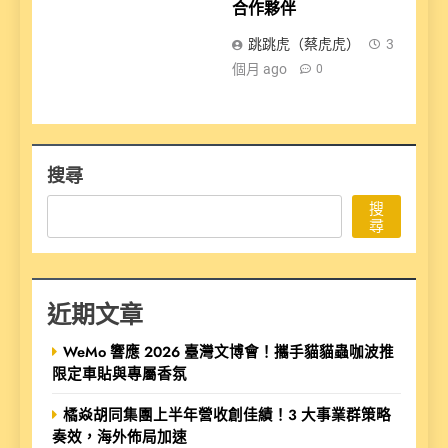
合作夥伴
跳跳虎（蔡虎虎）
3
個月 ago
0
搜尋
搜
尋
近期文章
WeMo 響應 2026 臺灣文博會！攜手貓貓蟲咖波推
限定車貼與專屬香氛
橘焱胡同集團上半年營收創佳績！3 大事業群策略
奏效，海外佈局加速