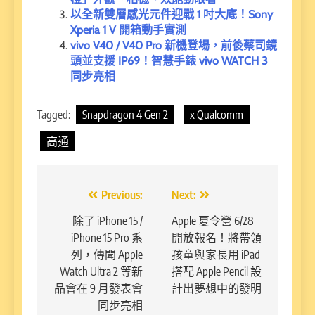
以全新雙層感光元件迎戰 1 吋大底！Sony
Xperia 1 V 開箱動手實測
vivo V40 / V40 Pro 新機登場，前後蔡司鏡
頭並支援 IP69！智慧手錶 vivo WATCH 3
同步亮相
Tagged:
Snapdragon 4 Gen 2
x Qualcomm
高通
文
Previous:
Next:
章
除了 iPhone 15 /
Apple 夏令營 6/28
iPhone 15 Pro 系
開放報名！將帶領
導
列，傳聞 Apple
孩童與家長用 iPad
覽
Watch Ultra 2 等新
搭配 Apple Pencil 設
品會在 9 月發表會
計出夢想中的發明
同步亮相