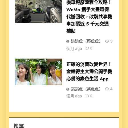
機車報廢流程全攻略！
WeMo 攜手大豐環保
代辦回收，改騎共享機
車加碼近 5 千元交通
補貼
跳跳虎（蔡虎虎）
3
個月 ago
0
正確的消費改變世界！
金鐘得主大霈公開手機
必備的綠色生活 App
跳跳虎（蔡虎虎）
4
個月 ago
0
搜尋