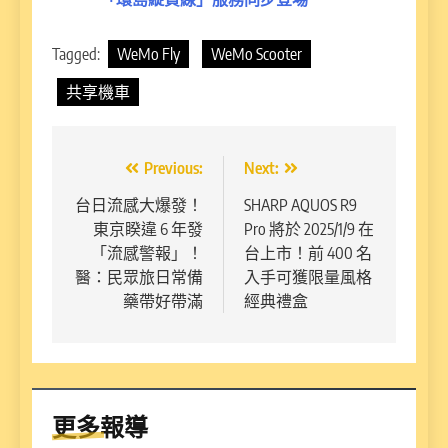
Tagged:
WeMo Fly
WeMo Scooter
共享機車
文
Previous:
Next:
章
台日流感大爆發！
SHARP AQUOS R9
東京睽違 6 年發
Pro 將於 2025/1/9 在
導
「流感警報」！
台上市！前 400 名
覽
醫：民眾旅日常備
入手可獲限量風格
藥帶好帶滿
經典禮盒
更多報導