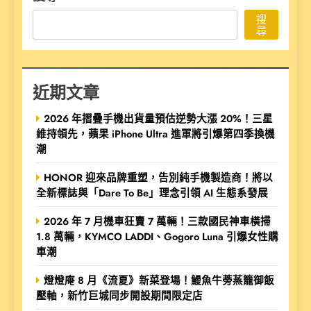
搜
尋
近期文章
2026 年摺疊手機出貨量預估逆勢大漲 20%！三星
維持領先，蘋果 iPhone Ultra 進軍將引爆第四季換機
潮
HONOR 迎來品牌重塑，告別純手機製造商！將以
全新標誌與「Dare To Be」理念引領 AI 生態系發展
2026 年 7 月機車狂賣 7 萬輛！三款國民神車橫掃
1.8 萬輛，KYMCO LADDI、Gogoro Luna 引爆女性購
車潮
燈燈庵 8 月《流夏》新菜登場！鰻魚牛蒡蒸籠御飯
壓軸，新竹巨城同步開設期間限定店