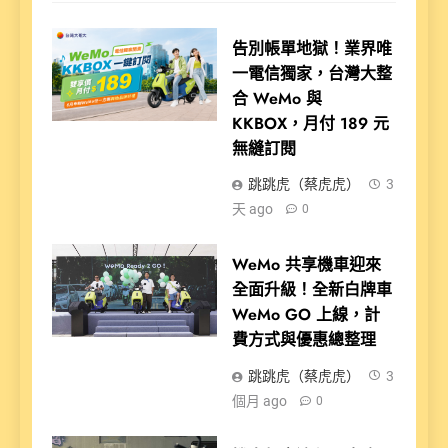
告別帳單地獄！業界唯
一電信獨家，台灣大整
合 WeMo 與
KKBOX，月付 189 元
無縫訂閱
跳跳虎（蔡虎虎）
3
天 ago
0
WeMo 共享機車迎來
全面升級！全新白牌車
WeMo GO 上線，計
費方式與優惠總整理
跳跳虎（蔡虎虎）
3
個月 ago
0