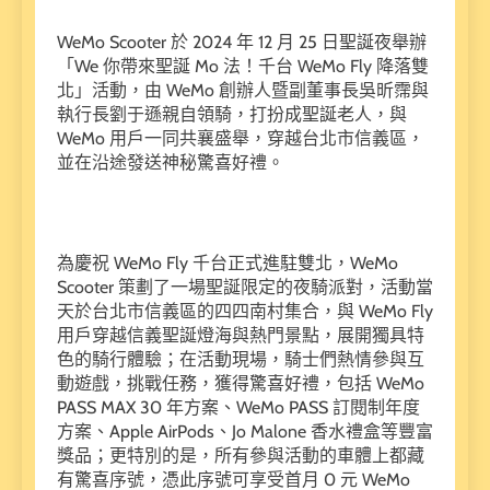
WeMo Scooter 於 2024 年 12 月 25 日聖誕夜舉辦
「We 你帶來聖誕 Mo 法！千台 WeMo Fly 降落雙
北」活動，由 WeMo 創辦人暨副董事長吳昕霈與
執行長劉于遜親自領騎，打扮成聖誕老人，與
WeMo 用戶一同共襄盛舉，穿越台北市信義區，
並在沿途發送神秘驚喜好禮。
為慶祝 WeMo Fly 千台正式進駐雙北，WeMo
Scooter 策劃了一場聖誕限定的夜騎派對，活動當
天於台北市信義區的四四南村集合，與 WeMo Fly
用戶穿越信義聖誕燈海與熱門景點，展開獨具特
色的騎行體驗；在活動現場，騎士們熱情參與互
動遊戲，挑戰任務，獲得驚喜好禮，包括 WeMo
PASS MAX 30 年方案、WeMo PASS 訂閱制年度
方案、Apple AirPods、Jo Malone 香水禮盒等豐富
獎品；更特別的是，所有參與活動的車體上都藏
有驚喜序號，憑此序號可享受首月 0 元 WeMo