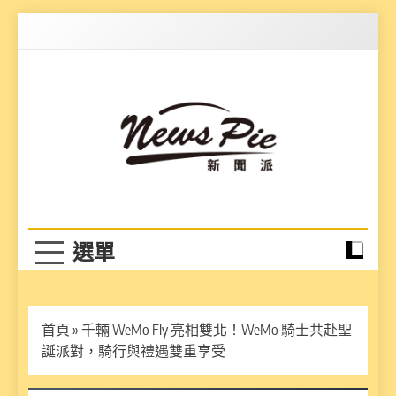
Skip
to
content
News Pie
最有料的新聞
首頁
»
千輛 WeMo Fly 亮相雙北！WeMo 騎士共赴聖
誕派對，騎行與禮遇雙重享受