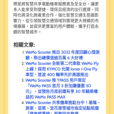
標是將智慧共享電動機車服務普及至全台，讓更
多人能享受到便捷、環保且經濟的出行選擇，同
時也將深化跨產業合作，強化智慧交通生態圈影
響力，從引領智慧交通領域到實現更大規模的市
場擴展，並提供更豐富的用戶體驗，攜手打造永
續的智慧城市。
相關文章:
WeMo Scooter 推出 2022 年度回顧心理測
驗，祭出總價值逾百萬 6 大好禮
WeMo Scooter 全新第二代車款 WeMo Fly
上線！採用 KYMCO 光陽 Ionex i-One Fly
車型、首波 400 輛率先於高雄推出
WeMo Scooter 推 TPASS 用戶限定
「WeMo PASS 首月 3 折加購優惠 30
元」，並預告月底前還有享 30 年騎乘權
益的 WeMo PASS MAX
WeMo Scooter 共享機車進駐台中！基隆、
屏東、苗栗、宜花東等城市指定站點租還
「環島縱貫線」服務同步登場