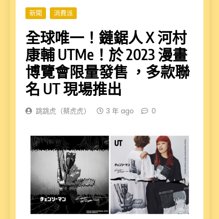
新聞
消費派
全球唯一！鏈鋸人 X 河村
康輔 UTMe！於 2023 漫畫
博覽會限量發售 ，多款聯
名 UT 現場推出
跳跳虎（蔡虎虎）
3 年 ago
0