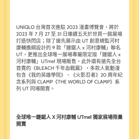
UNIQLO 台灣首次進駐 2023 漫畫博覽會，將於
2023 年 7 月 27 至 31 日連續五天於世貿一館展場
打造快閃店；除了搶先展示由 UT 創意總監河村
康輔擔綱設計的 9 款「鏈鋸人 x 河村康輔」聯名
UT，更推出全球唯一展場專屬限定版「鏈鋸人 x
河村康輔」UTme! 現場販售，此外還有搶先全台
首賣的《BLEACH 千年血戰篇》，多款人氣動漫
包含《我的英雄學院》、《火影忍者》20 周年紀
念系列與 CLAMP《THE WORLD OF CLAMP》系
列 UT 同場開賣。
全球唯一鏈鋸人 X
河村康輔 UTme!
獨家展場限量
開賣