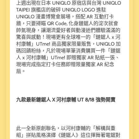
上週出現在日本 UNIQLO 原宿店與台灣 UNIQLO
TAIPEI 旗艦店的破碎 UNIQLO LOGO 進駐
UNIQLO 漫畫博覽會展場，搭配 AR 互動打卡
牆，只要掃瞄 QR Code, 化身鏈鋸人的淀次就會
帥氣現身，讓潮流愛好者與動漫迷們體驗滿滿的
驚喜與感動！現場更有全球唯一的「鏈鋸人 x 河
村康輔」UTme! 商品獨家限量販售，UNIQLO 加
碼回饋粉絲，凡於現場單筆消費購買一件「鏈鋸
人 x 河村康輔」UTme! 即贈獨家 AR 貼紙一張、
現場完成指定打卡任務即贈限量獨家 AR 紀念
扇。
九款最新鏈鋸人 X
河村康輔 UT 8/18
強勢開賣
此一全新原創聯名，以河村康輔的「解構與重
組」拼貼風格演繹《鏈鋸人》這位揮舞著電鋸對