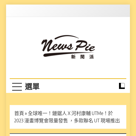
Skip
to
content
News Pie
最有料的新聞
首頁
»
全球唯一！鏈鋸人 X 河村康輔 UTMe！於
2023 漫畫博覽會限量發售 ，多款聯名 UT 現場推出