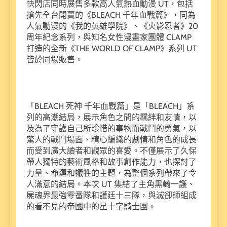
快閃店同時展售多款高人氣熱血動漫 UT，包括
搶先全台開賣的《BLEACH 千年血戰篇》，同為
人氣動漫的《我的英雄學院》、《火影忍者》20
周年紀念系列，與知名女性漫畫家團體 CLAMP
打造的全新《THE WORLD OF CLAMP》系列 UT
皆於同場販售。
「BLEACH 死神 千年血戰篇」是「BLEACH」系
列的高潮結局，展示角色之間的羈絆和友情，以
及為了守護自己所珍惜的事物而戰鬥的勇氣，以
驚人的戰鬥場面、精心編織的劇情和角色的成長
而受到廣大讀者和觀眾的喜愛。不僅展示了久保
帶人獨特的藝術風格和故事創作能力，也探討了
力量、命運和犧牲的主題，為整個系列帶來了令
人滿意的結局。本次 UT 集結了主角黑崎一護、
屍魂界最強零番隊和護廷十三隊，與滅卻師組成
的看不見的帝國中的星十字騎士團。