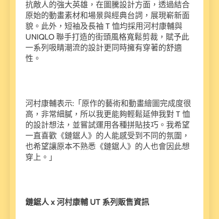
抗敵人的強大英雄，在圖騰設計方面，透過結合
原始的動畫素材和場景與經典台詞，展現嶄新面
貌。此外，短袖及長袖 T 恤均採用河村康輔與
UNIQLO 聯手打造的街頭風格寬鬆剪裁，賦予此
一系列吸睛潮流的設計更同時擁有穿著的舒適
性。
河村康輔表示:「原作的藝術和動畫繪圖完成度很
高，非常細膩，所以我更能夠輕鬆延伸我對 T 恤
的設計想法，並嘗試運用各種拼貼技巧。我希望
一直喜歡《鏈鋸人》的人能感受到不同的氛圍，
也希望讓原本不熟悉《鏈鋸人》的人也會因此想
穿上。」
鏈鋸人 x
河村康輔 UT
系列販售資訊