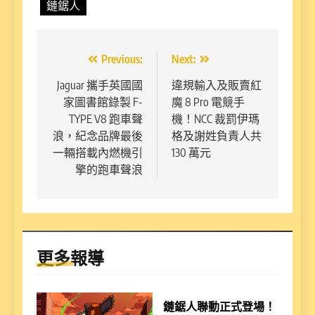
鏈鋸人
文
Previous:
Next:
章
Jaguar 攜手英國國
違規輸入及販賣紅
家圖書館錄製 F-
魔 8 Pro 電競手
導
TYPE V8 跑車聲
機！NCC 裁罰伊瑪
覽
浪，紀念品牌最後
格及謝姓負責人共
一輛搭載內燃機引
130 萬元
擎的跑車聲浪
更多報導
鏈鋸人聯動正式登場！