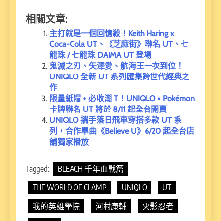
相關文章:
主打就是一個回憶殺！Keith Haring x
Coca-Cola UT、《芝麻街》聯名 UT、七
龍珠 / 七龍珠 DAIMA UT 登場
鬼滅之刃、矢澤愛、航海王一次到位！
UNIQLO 全新 UT 系列匯集跨世代經典之
作
限量紙帽 + 必收潮 T！UNIQLO × Pokémon
卡牌聯名 UT 將於 8/11 起全台開賣
UNIQLO 攜手落日飛車穿搭多款 UT 系
列，合作單曲《Believe U》6/20 起全台店
舖獨家播放
Tagged:
BLEACH 千年血戰篇
THE WORLD OF CLAMP
UNIQLO
UT
我的英雄學院
河村康輔
火影忍者