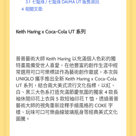
3.1
七龍珠 / 七龍珠 DAIMA UT 販售資訊
4
相關文章:
Keith Haring x Coca-Cola UT 系列
普普藝術大師 Keith Haring 以充滿個人色彩的獨
特畫風備受世人喜愛，在他豐富的創作生涯中經
常選用可口可樂標誌作為藝術創作靈感，本次與
UNIQLO 攜手推出全新 Keith Haring x Coca-Cola
UT 系列，結合兩大美式流行文化指標，以紅、
白、黑三大色系打造充滿節慶氛圍的獨家 4 款長
袖休閒印花上衣與 5 款短袖印花 T 恤，透過普普
藝術大師的視角重新詮釋手繪風格的 COKE 字
樣、玩味可口可樂曲線玻璃瓶身等經典美式文化
圖騰。