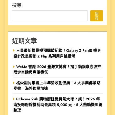
搜尋
搜
尋
近期文章
三星最新摺疊機預購破紀錄！Galaxy Z Fold8 機身
設計改良帶動 Z Flip 系列用戶跳槽潮
WeMo 響應 2026 臺灣文博會！攜手貓貓蟲咖波推
限定車貼與專屬香氛
橘焱胡同集團上半年營收創佳績！3 大事業群策略
奏效，海外佈局加速
PChome 24h 購物廚餘機買氣大增 7 成！2026 年
南投縣廚餘機補助最高領 5,000 元，5 大熱銷機型總
整理