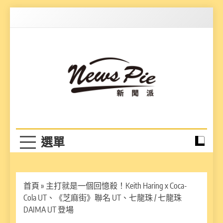
Skip
to
content
News Pie
最有料的新聞
首頁
»
主打就是一個回憶殺！Keith Haring x Coca-
Cola UT、《芝麻街》聯名 UT、七龍珠 / 七龍珠
DAIMA UT 登場