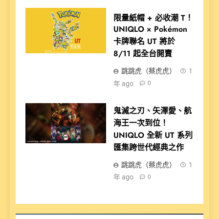
限量紙帽 + 必收潮 T！
UNIQLO × Pokémon
卡牌聯名 UT 將於
8/11 起全台開賣
跳跳虎（蔡虎虎）
1
年 ago
0
鬼滅之刃、矢澤愛、航
海王一次到位！
UNIQLO 全新 UT 系列
匯集跨世代經典之作
跳跳虎（蔡虎虎）
1
年 ago
0