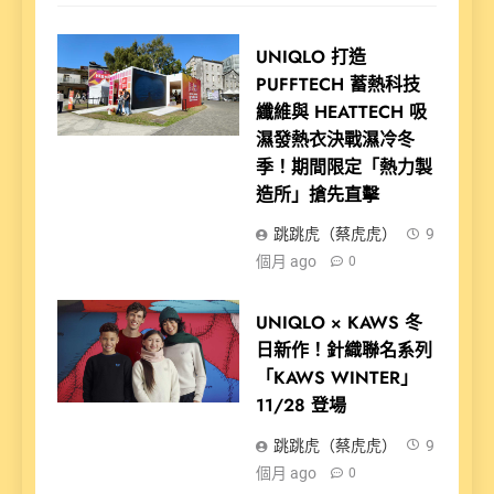
UNIQLO 打造
PUFFTECH 蓄熱科技
纖維與 HEATTECH 吸
濕發熱衣決戰濕冷冬
季！期間限定「熱力製
造所」搶先直擊
跳跳虎（蔡虎虎）
9
個月 ago
0
UNIQLO × KAWS 冬
日新作！針織聯名系列
「KAWS WINTER」
11/28 登場
跳跳虎（蔡虎虎）
9
個月 ago
0