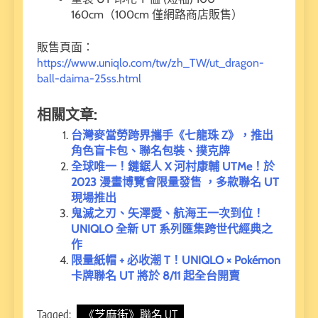
160cm（100cm 僅網路商店販售）
販售頁面：
https://www.uniqlo.com/tw/zh_TW/ut_dragon-
ball-daima-25ss.html
相關文章:
台灣麥當勞跨界攜手《七龍珠 Z》，推出
角色盲卡包、聯名包裝、撲克牌
全球唯一！鏈鋸人 X 河村康輔 UTMe！於
2023 漫畫博覽會限量發售 ，多款聯名 UT
現場推出
鬼滅之刃、矢澤愛、航海王一次到位！
UNIQLO 全新 UT 系列匯集跨世代經典之
作
限量紙帽 + 必收潮 T！UNIQLO × Pokémon
卡牌聯名 UT 將於 8/11 起全台開賣
Tagged:
《芝麻街》聯名 UT