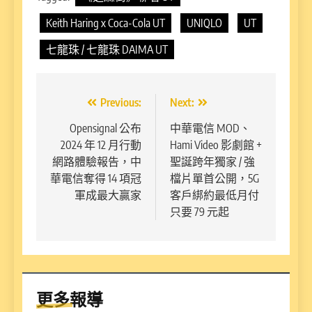
Keith Haring x Coca-Cola UT
UNIQLO
UT
七龍珠 / 七龍珠 DAIMA UT
文
Previous:
Next:
章
Opensignal 公布
中華電信 MOD、
2024 年 12 月行動
Hami Video 影劇館 +
導
網路體驗報告，中
聖誕跨年獨家 / 強
覽
華電信奪得 14 項冠
檔片單首公開，5G
軍成最大贏家
客戶綁約最低月付
只要 79 元起
更多報導