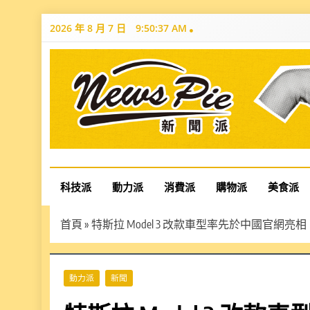
Skip
2026 年 8 月 7 日
9:50:38 AM
to
content
News Pie
最有料的新聞
科技派
動力派
消費派
購物派
美食派
首頁
»
特斯拉 Model 3 改款車型率先於中國官網亮相！台灣
動力派
新聞