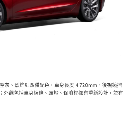
、星空灰、烈焰紅四種配色，車身長度 4,720mm、後視鏡摺
 1,442mm；外觀包括車身線條、頭燈、保險桿都有重新設計，並有
。