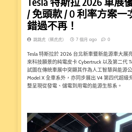
Tesla 特斯拉 2026 
/ 免頭款 / 0 利率方案一
錯過不再！
跳跳虎（蔡虎虎）
7 個月 ago
0
Tesla 特斯拉於 2026 台北新車暨新能源
來科技願景的純電皮卡 Cybertruck 以及第二代 Te
試圖在傳統車展中突顯其作為人工智慧與能源公司的定位
Model X 全車系外，亦同步展出 V4 第四代超
整呈現從發電、儲電到用電的能源生態系。