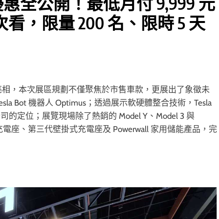
車展優惠全公開！最低月付 9,999 元
次看，限量 200 名、限時 5 天
車大展亮相，本次展區規劃不僅聚焦於市售車款，更展出了象徵未
sla Bot 機器人 Optimus；透過展示軟硬體整合技術，Tesla
；展覽現場除了熱銷的 Model Y、Model 3 與
級充電座、第三代壁掛式充電座及 Powerwall 家用儲能產品，完