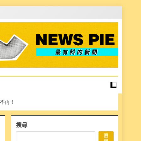
錯過不再！
搜尋
搜
尋