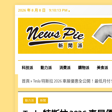
Skip
2026 年 8 月 8 日
9:10:14 PM
to
content
News Pie
最有料的新聞
科技派
動力派
消費派
購物派
美食派
首頁
»
Tesla 特斯拉 2026 車展優惠全公開！最低月付 
動力派
新聞