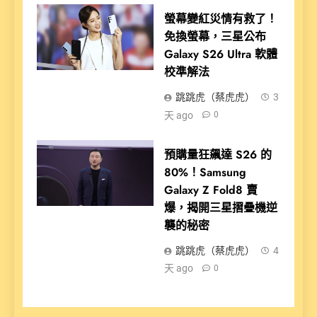
螢幕變紅災情有救了！
免換螢幕，三星公布
Galaxy S26 Ultra 軟體
校準解法
跳跳虎（蔡虎虎）
3
天 ago
0
預購量狂飆達 S26 的
80%！Samsung
Galaxy Z Fold8 賣
爆，揭開三星摺疊機逆
襲的秘密
跳跳虎（蔡虎虎）
4
天 ago
0