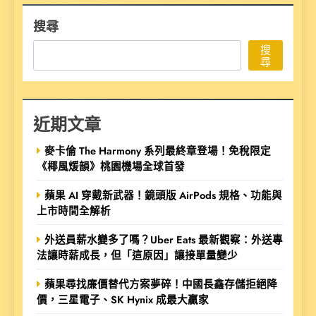
搜尋
搜
尋
近期文章
麥卡倫 The Harmony 系列最終章登場！免稅限定
《椰風煖韻》桃園機場全球首發
蘋果 AI 穿戴新武器！鏡頭版 AirPods 規格、功能與
上市時間全解析
外送員薪水變多了嗎？Uber Eats 最新觀察：外送專
法讓時薪成長，但「這原因」讓接單量變少
蘋果尋找廉價替代方案夢碎！中國長鑫存儲拒絕降
價，三星電子、SK Hynix 成最大贏家