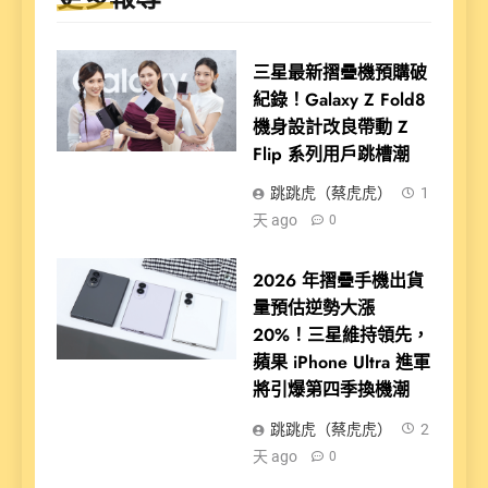
三星最新摺疊機預購破
紀錄！Galaxy Z Fold8
機身設計改良帶動 Z
Flip 系列用戶跳槽潮
跳跳虎（蔡虎虎）
1
天 ago
0
2026 年摺疊手機出貨
量預估逆勢大漲
20%！三星維持領先，
蘋果 iPhone Ultra 進軍
將引爆第四季換機潮
跳跳虎（蔡虎虎）
2
天 ago
0