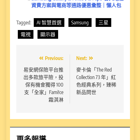
資費方案與電商等通路優惠彙整｜懶人包
Tagged:
AI 智慧首選
Samsung
三星
電視
顯示器
文
Previous:
Next:
章
易安網保險平台推
麥卡倫「The Red
出多款旅平險，投
Collection 73 年」紅
導
保有機會獨得 100
色經典系列，臻稀
覽
支「全家」Fami!ce
新品問世
霜淇淋
更多報導