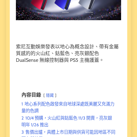
索尼互動娛樂發表以地心為概念設計、帶有金屬
質感的的火山紅、鈷藍色、亮灰銀配色
DualSense 無線控制器與 PS5 主機護蓋。
內容目錄
隱藏
1
地心系列配色啟發來自地球深處既美麗又充滿力
量的色調
2
10/4 預購，火山紅與鈷藍色 11/3 開賣，亮灰銀
明年 1/26 推出
3
售價出爐，具體上市日期與供貨可能因地區不同