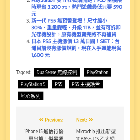
PlayStation 雙 11 狂歡購開跑！PS5 主機限
時現省 3,200 元、熱門遊戲最低只要 590
元
新一代 PS5 無預警登場！尺寸縮小
30%、重量變輕、升級 1TB，並有可拆卸
光碟機設計，原有機型賣完將不再補貨
日本 PS5 主機漲價 1.3 萬日圓！SIET：台
灣目前沒有漲價規劃，現在入手還能現省
1,600 元
Tagged:
DualSense 無線控制
PlayStation
PlayStation 5
PS5
PS5 主機護蓋
地心系列
文
Previous:
Next:
章
iPhone 15 通信行優
Microchip 推出新型
惠出爐！傑昇通
10BASE-T1S 乙太網