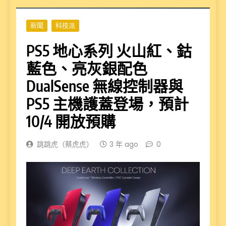
新聞
科技派
PS5 地心系列 火山紅、鈷
藍色、亮灰銀配色
DualSense 無線控制器與
PS5 主機護蓋登場，預計
10/4 開放預購
跳跳虎（蔡虎虎）
3 年 ago
0