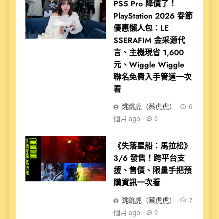
PS5 Pro 降價了！
PlayStation 2026 春節
優惠懶人包：LE
SSERAFIM 金采源代
言、主機現省 1,600
元、Wiggle Wiggle
聯名免費入手管道一次
看
跳跳虎（蔡虎虎）
6
個月 ago
0
《失落星船：馬拉松》
3/6 發售！跨平台支
援、售價、限量手把預
購資訊一次看
跳跳虎（蔡虎虎）
7
個月 ago
0