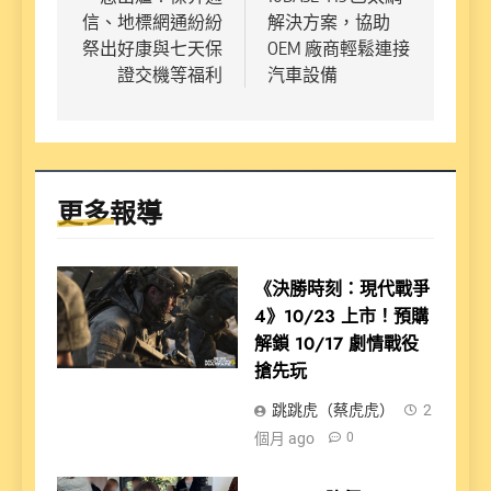
導
信、地標網通紛紛
解決方案，協助
覽
祭出好康與七天保
OEM 廠商輕鬆連接
證交機等福利
汽車設備
更多報導
《決勝時刻：現代戰爭
4》10/23 上市！預購
解鎖 10/17 劇情戰役
搶先玩
跳跳虎（蔡虎虎）
2
個月 ago
0