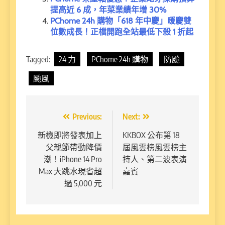
提高近 6 成，年菜業績年增 30%
PChome 24h 購物「618 年中慶」暖慶雙
位數成長！正檔開跑全站最低下殺 1 折起
Tagged:
24 力
PChome 24h 購物
防颱
颱風
文
Previous:
Next:
章
新機即將發表加上
KKBOX 公布第 18
父親節帶動降價
屆風雲榜風雲榜主
導
潮！iPhone 14 Pro
持人、第二波表演
覽
Max 大跳水現省超
嘉賓
過 5,000 元