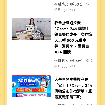
跳跳虎（蔡虎虎）
5
個月 ago
0
輕量折疊跑步機
PChome 24h 購物上
銷量雙倍成長，女神節
天天領 500 元獨享
券，週週享 P 幣最高
10% 回饋
跳跳虎（蔡虎虎）
5
個月 ago
0
大學生開學熱搜竟是
「它」！PChome 24h
購物公布外宿清單，筆
電家電限時下殺