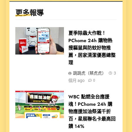
更多報導
夏季除蟲大作戰！
PChome 24h 購物熱
搜驅鼠與防蚊好物推
薦，居家清潔優惠總整
理
跳跳虎（蔡虎虎）
3
個月 ago
0
WBC 點燃全台應援
魂！PChome 24h 購
物應援加油祭滿千折
百，星展聯名卡最高回
饋 14%