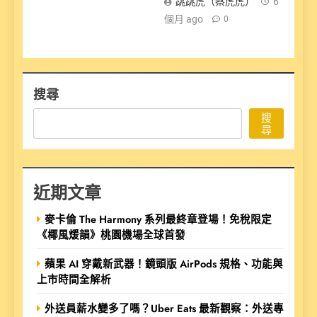
跳跳虎（蔡虎虎）
6
個月 ago
0
搜尋
搜
尋
近期文章
麥卡倫 The Harmony 系列最終章登場！免稅限定
《椰風煖韻》桃園機場全球首發
蘋果 AI 穿戴新武器！鏡頭版 AirPods 規格、功能與
上市時間全解析
外送員薪水變多了嗎？Uber Eats 最新觀察：外送專