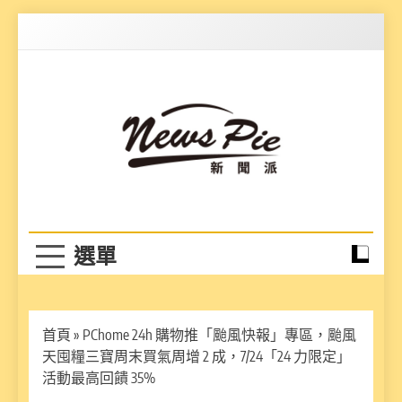
Skip
to
content
News Pie
最有料的新聞
首頁
»
PChome 24h 購物推「颱風快報」專區，颱風
天囤糧三寶周末買氣周增 2 成，7/24「24 力限定」
活動最高回饋 35%