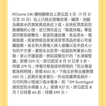
PChome 24h 購物觀察自上周五起 3 天（7 月 21
日至 23 日）站上已經出現備貨潮，罐頭、泡麵
及礦泉水的買氣周成長近 2 成，反映民眾提前防
颱備戰的心理，並已預先設立「颱風快報」專區
提供緊急避難包、居家防護設備、食品用水、電
競遊戲、居家修繕及居家清潔等用品的安心宅家
購服務，省去到大賣場人擠人搶購以及手提大小
包的不方便，要陪全台民眾一起超前佈署安心防
颱，安心守護家園。例如提醒住戶的「水浸報警
器」原價 559 元，即日起至 8 月 31 日享 5 折、
特價 279 元；停電可緊急提供照明的「防災專家
緊急照明燈」原價 850 元、下殺五折祭出優惠價
420 元；近期天氣多變化，外出除攜帶雨具外，
也可利用小物減少雨水著身，如「3M Scotchgard
速效型防水噴霧 3 入」原價 927 元，即日起至 8
月 7 日特惠 65 折、特價 599 元。