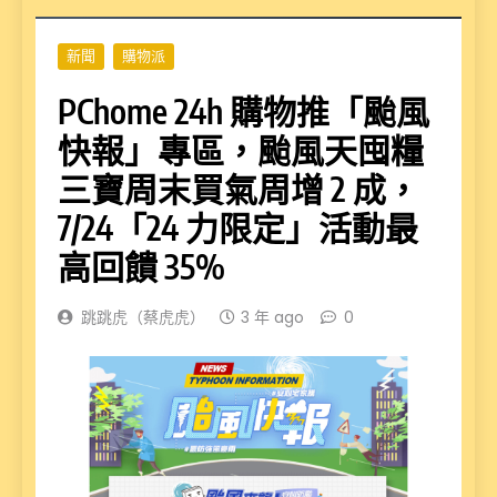
新聞
購物派
PChome 24h 購物推「颱風
快報」專區，颱風天囤糧
三寶周末買氣周增 2 成，
7/24「24 力限定」活動最
高回饋 35%
跳跳虎（蔡虎虎）
3 年 ago
0