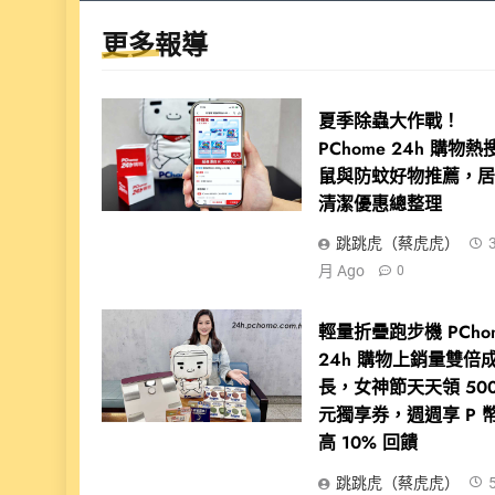
更多報導
夏季除蟲大作戰！
PChome 24h 購物熱
鼠與防蚊好物推薦，
清潔優惠總整理
跳跳虎（蔡虎虎）
月 Ago
0
輕量折疊跑步機 PCho
24h 購物上銷量雙倍
長，女神節天天領 50
元獨享券，週週享 P 
高 10% 回饋
跳跳虎（蔡虎虎）