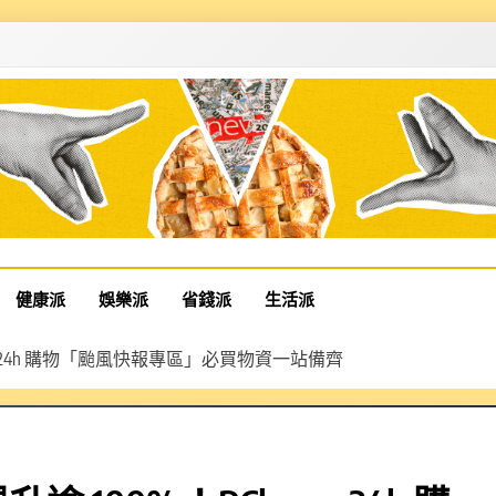
健康派
娛樂派
省錢派
生活派
me 24h 購物「颱風快報專區」必買物資一站備齊