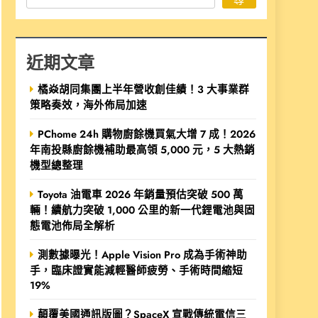
近期文章
橘焱胡同集團上半年營收創佳績！3 大事業群
策略奏效，海外佈局加速
PChome 24h 購物廚餘機買氣大增 7 成！2026
年南投縣廚餘機補助最高領 5,000 元，5 大熱銷
機型總整理
Toyota 油電車 2026 年銷量預估突破 500 萬
輛！續航力突破 1,000 公里的新一代鋰電池與固
態電池佈局全解析
測數據曝光！Apple Vision Pro 成為手術神助
手，臨床證實能減輕醫師疲勞、手術時間縮短
19%
顛覆美國通訊版圖？SpaceX 宣戰傳統電信三