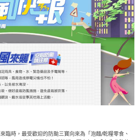
颱風季來臨時，最受歡迎的防颱三寶向來為「泡麵/乾糧零食、