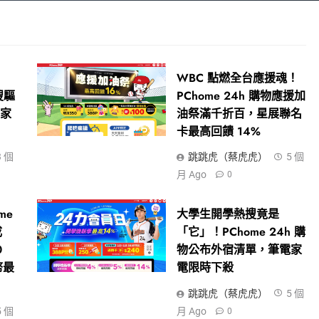
WBC 點燃全台應援魂！
搜驅
PChome 24h 購物應援加
居家
油祭滿千折百，星展聯名
卡最高回饋 14%
3 個
跳跳虎（蔡虎虎）
5 個
月 Ago
0
me
大學生開學熱搜竟是
成
「它」！PChome 24h 購
0
物公布外宿清單，筆電家
幣最
電限時下殺
跳跳虎（蔡虎虎）
5 個
5 個
月 Ago
0