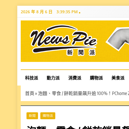
Skip
2026 年 8 月 6 日
3:39:36 PM
to
content
News Pie
最有料的新聞
科技派
動力派
消費派
購物派
美食派
首頁
»
泡麵、零食 / 餅乾銷量飆升逾 100%！PCho
新聞
購物派