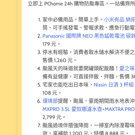
立即上 PChome 24h 購物防颱專區，一站備
家中必備用品，簡單上手。
小米有品 納
筒、可手搖發電、警報求救、應急行動電源，
Panasonic 國際牌 NEO 黑色錳乾電池 碳
179 元。
停水有經驗，消費者取水儲水解決不便之
售價 1,260 元。
颱風天的味道就要開罐頭配飯麵！
愛之味珍
備有益健康，可直接拌飯、拌麵，售價 38
宅家也能吃出日本味，
Nissin 日清 3
108 元。
環境部
提醒，颱風、豪雨期間雨水地表
MXPRO 3.5L 愛奴娜濾水壺+MAXTRA P
2,799 元。
颱風過境伴隨強降雨，一掃室內除溼霉
效，享補助 1,200 元，特價 8,888 元。