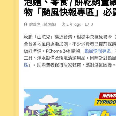
泡麵、零食 / 餅乾銷量飆升逾
物「颱風快報專區」必
跳跳虎（蔡虎虎）
2 年 ago
0
秋颱「山陀兒」逼近台灣，根據中央氣象暑今（
全台各地風雨逐漸加劇，不少消費者已提前採
做好準備。PChome 24h 購物「
颱風快報專區
」
工具、淨水設備及環境清潔用品，同時針對颱
區
」，助消費者保持居家乾爽，應對濕氣困擾