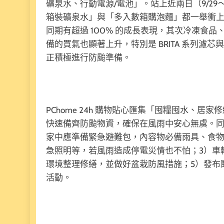
礦泉水、行動電源/電池」。站上近兩日（9/29
箱裝礦泉水」與「多入數箱購泡麵」都一舉衝上
同期有超過 100% 的成長表現，其次冷凍食品
備的買氣也顯著上升，特別是 BRITA 系列濾芯
正積極進行防颱準備。
PChome 24h 購物貼心匯集「囤糧囤水、
快速備齊防颱物資，確保在風雨中安心無虞。同時，
家中應準備緊急避難包，內容物必備雨具、食物
急照明等，若風雨造成停電災情也不怕；3）車
環境整理修繕，並做好盆栽防風措施；5）發布
活動。