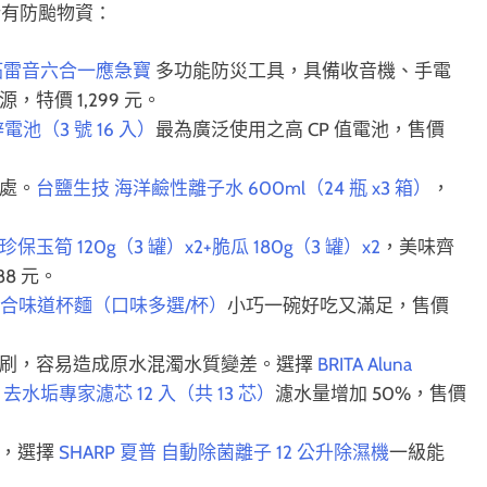
齊所有防颱物資：
拓雷音六合一應急寶
多功能防災工具，具備收音機、手電
特價 1,299 元。
鋅電池（3 號 16 入）
最為廣泛使用之高 CP 值電池，售價
處。
台鹽生技 海洋鹼性離子水 600ml（24 瓶 x3 箱）
，
保玉筍 120g（3 罐）x2+脆瓜 180g（3 罐）x2
，美味齊
8 元。
 杯組 合味道杯麵（口味多選/杯）
小巧一碗好吃又滿足，售價
沖刷，容易造成原水混濁水質變差。選擇
BRITA Aluna
RO 去水垢專家濾芯 12 入（共 13 芯）
濾水量增加 50%，售價
味，選擇
SHARP 夏普 自動除菌離子 12 公升除濕機
一級能