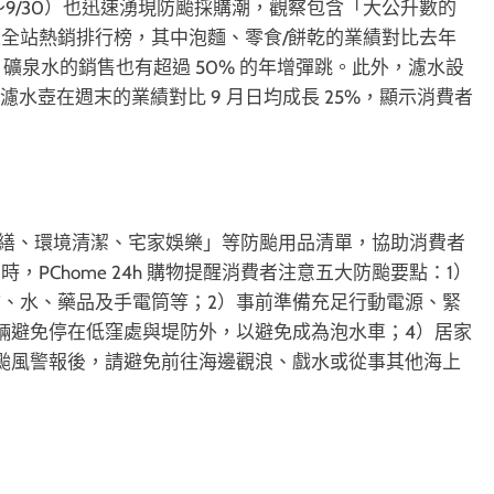
～9/30）也迅速湧現防颱採購潮，觀察包含「大公升數的
全站熱銷排行榜，其中泡麵、零食/餅乾的業績對比去年
、礦泉水的銷售也有超過 50% 的年增彈跳。此外，濾水設
與濾水壺在週末的業績對比 9 月日均成長 25%，顯示消費者
居家修繕、環境清潔、宅家娛樂」等防颱用品清單，協助消費者
PChome 24h 購物提醒消費者注意五大防颱要點：1）
、水、藥品及手電筒等；2）事前準備充足行動電源、緊
輛避免停在低窪處與堤防外，以避免成為泡水車；4）居家
颱風警報後，請避免前往海邊觀浪、戲水或從事其他海上