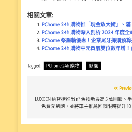
相關文章:
PChome 24h 購物推「現金放大術」、滿
PChome 24h 購物深入剖析 2024
PChome 祭壓軸優惠！企業尾牙採購預算
PChome 24h 購物中元買氣雙位數年增
Tagged:
PChome 24h 購物
颱風
文
Previo
章
LUXGEN 納智捷推出 n⁷ 舊換新最高 5 萬回饋、
免費充到飽，並將車主推薦回饋限時提升 10
導
覽