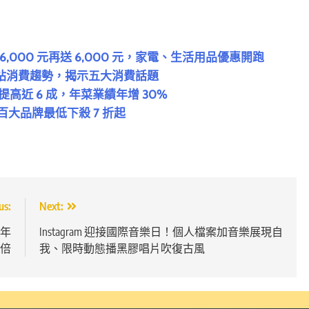
 6,000 元再送 6,000 元，家電、生活用品優惠開跑
 年度全站消費趨勢，揭示五大消費話題
提高近 6 成，年菜業績年增 30%
！百大品牌最低下殺 7 折起
us:
Next:
半年
Instagram 迎接國際音樂日！個人檔案加音樂展現自
 倍
我、限時動態播黑膠唱片吹復古風