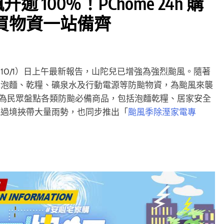
 100%！PChome 24h 購
買物資一站備齊
10/1）日上午最新報告，山陀兒已增強為強烈颱風。隨著
購泡麵、乾糧、礦泉水及行動電源等防颱物資，為颱風來襲
為民眾盤點各類防颱必備商品，包括泡麵乾糧、居家安全
風過境挾帶大量雨勢，也同步推出「
颱風季除溼家電專
。