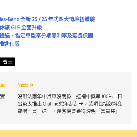
Benz 全新 25 / 25 年式四大情境初體驗
華休旅 GLE 全面升級
電車入主禮遇，指定車型享分期零利率及延長保固
車推進化版
賓士
us:
Next:
證實
沒辦法兩年中汽車沒關係，這裡中獎率 100%！日
」
出茶太推出 Chatime 蛇年刮刮卡，獎項包括飲料免
費喝、買一送一，還有機會獲得透明「富貴袋」