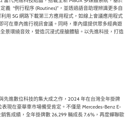
s-Benz 當代先進科技結晶，搭載全新 MBUX 多媒體系統，基於
 “例行程序 (Routines)”，並透過語音助理辨識更多自
可利用 5G 網路下載第三方應用程式，如線上會議應用程式
鏡頭，即可在車內進行視訊會議。同時，車內還提供眾多經典遊
s 杜比全景環繞音效，營造沉浸式座艙體驗。以先進科技，打造
安全防護技術與先進數位科技的集大成之作，2024 年在台灣全年掛牌
現在豪華車市場備受肯定。不僅是 Mercedes-Benz E-
士銷售成績，全年掛牌數 26,299 輛成長 7.6%，再度蟬聯歐