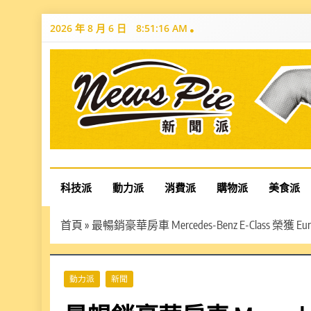
Skip
2026 年 8 月 6 日
8:51:18 AM
to
content
News Pie
最有料的新聞
科技派
動力派
消費派
購物派
美食派
首頁
»
最暢銷豪華房車 Mercedes-Benz E-Class 榮獲
動力派
新聞