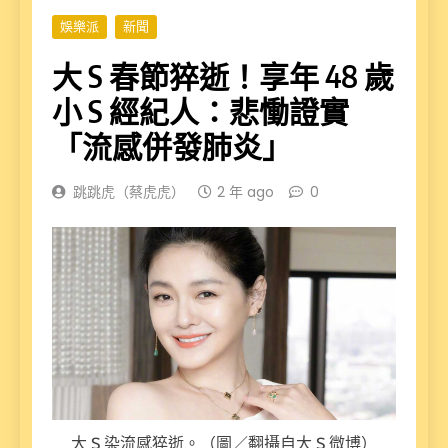
娛樂派
新聞
大 S 春節猝逝！享年 48 歲
小 S 經紀人：悲慟證實
「流感併發肺炎」
跳跳虎（蔡虎虎）
2 年 ago
0
大 S 染流感猝逝。（圖／翻攝自大 S 微博）