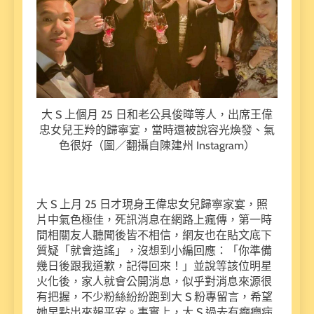
大 S 上個月 25 日和老公具俊曄等人，出席王偉
忠女兒王羚的歸寧宴，當時還被說容光煥發、氣
色很好（圖／翻攝自陳建州 Instagram）
大 S 上月 25 日才現身王偉忠女兒歸寧家宴，照
片中氣色極佳，死訊消息在網路上瘋傳，第一時
間相關友人聽聞後皆不相信，網友也在貼文底下
質疑「就會造謠」，沒想到小編回應：「你準備
幾日後跟我道歉，記得回來！」並說等該位明星
火化後，家人就會公開消息，似乎對消息來源很
有把握，不少粉絲紛紛跑到大 S 粉專留言，希望
她早點出來報平安。事實上，大 S 過去有癲癇病