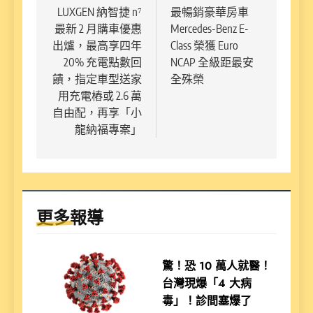
章
LUXGEN 納智捷 n⁷
最暢銷豪華房車
最新 2 月購車優惠
Mercedes-Benz E-
導
出爐，最高享四年
Class 榮獲 Euro
覽
20% 充電點數回
NCAP 全級距最安
饋，指定車型送家
全殊榮
用充電樁或 2.6 萬
自由配，再享「小
龍納福專案」
更多報導
驚！恐 10 萬人就醫！
台灣現爆「4 大病
毒」！診間塞爆了