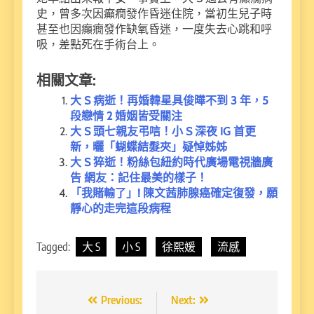
史，曾多次因癲癇發作昏迷住院，當初生兒子時
甚至也因癲癇發作缺氧昏迷，一度失去心跳和呼
吸，差點死在手術台上。
相關文章:
大 S 病逝！再婚韓星具俊曄不到 3 年，5
段戀情 2 婚姻皆受關注
大 S 頭七親友弔唁！小 S 深夜 IG 首更
新，曬「蝴蝶結髮夾」疑悼姊姊
大 S 猝逝！粉絲包紐約時代廣場電視牆廣
告 網友：記住最美的樣子！
「我賭輸了」! 陳文茜肺腺癌確定復發，願
靜心的走完這段病程
Tagged:
大 S
小 S
徐熙媛
流感
文
Previous:
Next: