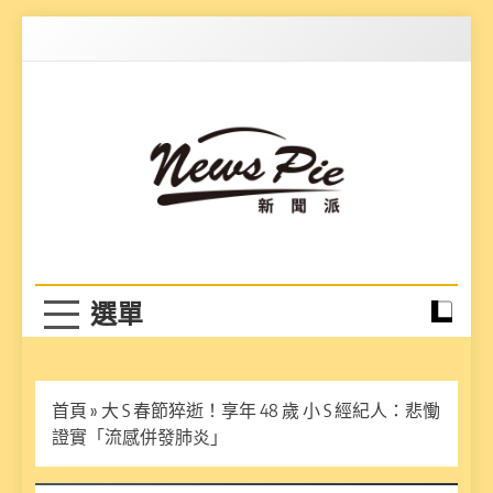
Skip
to
content
News Pie
最有料的新聞
首頁
»
大 S 春節猝逝！享年 48 歲 小 S 經紀人：悲慟
證實「流感併發肺炎」