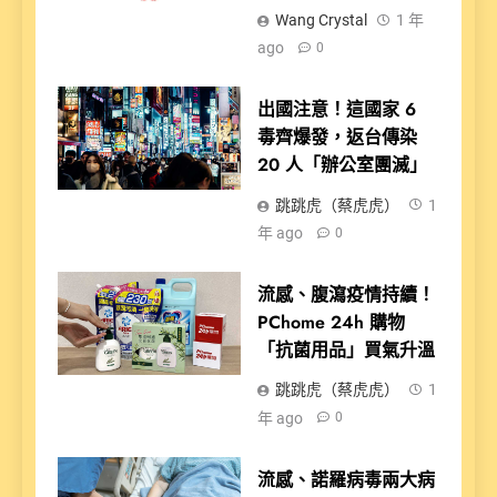
Wang Crystal
1 年
ago
0
出國注意！這國家 6
毒齊爆發，返台傳染
20 人「辦公室團滅」
跳跳虎（蔡虎虎）
1
年 ago
0
流感、腹瀉疫情持續！
PChome 24h 購物
「抗菌用品」買氣升溫
跳跳虎（蔡虎虎）
1
年 ago
0
流感、諾羅病毒兩大病