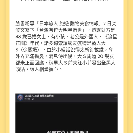
臉書粉專「日本旅人 旅遊 購物美食情報」2 日突
發文寫下「台灣有位大明星過世」，透露對方是
48 歲已婚女士，有小孩、老公是外國人、《流星
花園》年代，諸多線索讓網友瘋猜是藝人大
S（徐熙媛），由於小編話說得太斬釘截鐵，令
外界充滿擔憂。消息傳出後，大 S 周遭 20 親友
都未正面回應，稍早大 S 前夫汪小菲發出全黑大
頭貼，讓人相當擔心。