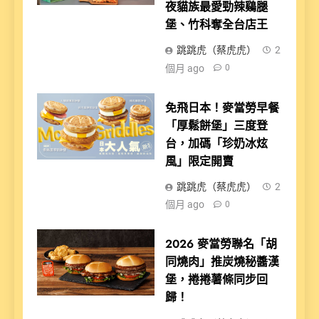
夜貓族最愛勁辣鷄腿
堡、竹科奪全台店王
跳跳虎（蔡虎虎）
2
個月 ago
0
免飛日本！麥當勞早餐
「厚鬆餅堡」三度登
台，加碼「珍奶冰炫
風」限定開賣
跳跳虎（蔡虎虎）
2
個月 ago
0
2026 麥當勞聯名「胡
同燒肉」推炭燒秘醬漢
堡，捲捲薯條同步回
歸！