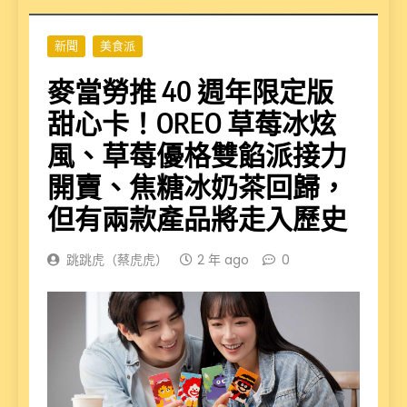
新聞
美食派
麥當勞推 40 週年限定版
甜心卡！OREO 草莓冰炫
風、草莓優格雙餡派接力
開賣、焦糖冰奶茶回歸，
但有兩款產品將走入歷史
跳跳虎（蔡虎虎）
2 年 ago
0