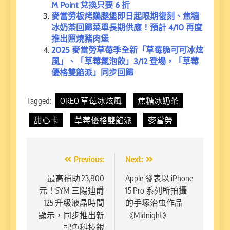
M Point 兌換只要 6 折
麥當勞板烤鷄腿堡即日起限期復刻、焦糖
冰奶茶回歸菜單長期供應！預計 4/10 再度
推出照燒豬肉堡
2025 麥當勞草莓季全新「草莓脆可可冰炫
風」、「草莓氣泡飲」3/12 登場，「草莓
優格雙餡派」同步回歸
Tagged:
OREO 草莓冰炫風
焦糖冰奶茶
甜心卡
草莓優格雙餡派
麥當勞
文
Previous:
Next:
章
最高補助 23,800
Apple 發表以 iPhone
元！SYM 三陽迪爵
15 Pro 系列所拍攝
導
125 升級液晶時間
的手塚治虫作品
覽
顯示，同步推出新
《Midnight》
配色科技銀