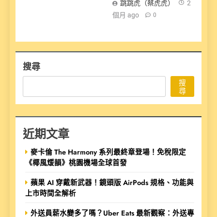
跳跳虎（蔡虎虎）
2
個月 ago
0
搜尋
搜
尋
近期文章
麥卡倫 The Harmony 系列最終章登場！免稅限定
《椰風煖韻》桃園機場全球首發
蘋果 AI 穿戴新武器！鏡頭版 AirPods 規格、功能與
上市時間全解析
外送員薪水變多了嗎？Uber Eats 最新觀察：外送專