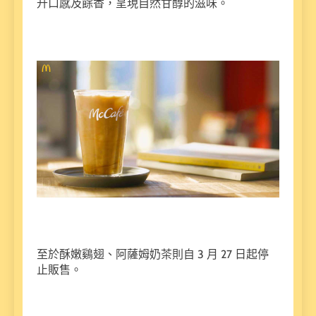
升口感及餘香，呈現自然甘醇的滋味。
至於酥嫩鷄翅、阿薩姆奶茶則自 3 月 27 日起停
止販售。