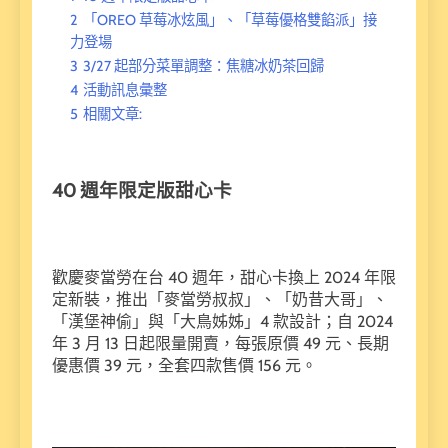
2
「OREO 草莓冰炫風」、「草莓優格雙餡派」接
力登場
3
3/27 起部分菜單調整：焦糖冰奶茶回歸
4
活動訊息彙整
5
相關文章:
40 週年限定版甜心卡
歡慶麥當勞在台 40 週年，甜心卡換上 2024 年限
定新裝，推出「麥當勞叔叔」、「奶昔大哥」、
「漢堡神偷」與「大鳥姊姊」4 款設計；自 2024
年 3 月 13 日起限量開賣，每張原價 49 元、長期
優惠價 39 元，全套四款售價 156 元。