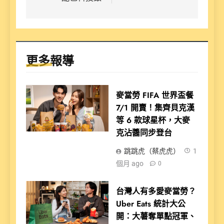
更多報導
麥當勞 FIFA 世界盃餐
7/1 開賣！集齊貝克漢
等 6 款球星杯，大麥
克沾醬同步登台
跳跳虎（蔡虎虎）
1
個月 ago
0
台灣人有多愛麥當勞？
Uber Eats 統計大公
開：大薯奪單點冠軍、