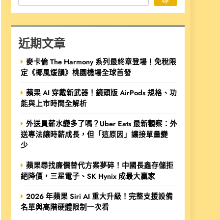
近期文章
麥卡倫 The Harmony 系列最終章登場！免稅限
定《椰風煖韻》桃園機場全球首發
蘋果 AI 穿戴新武器！鏡頭版 AirPods 規格、功
能與上市時間全解析
外送員薪水變多了嗎？Uber Eats 最新觀察：外
送專法讓時薪成長，但「這原因」讓接單量變
少
蘋果尋找廉價替代方案夢碎！中國長鑫存儲拒
絕降價，三星電子、SK Hynix 成最大贏家
2026 年蘋果 Siri AI 重大升級！完整支援設備
名單與高階硬體限制一次看