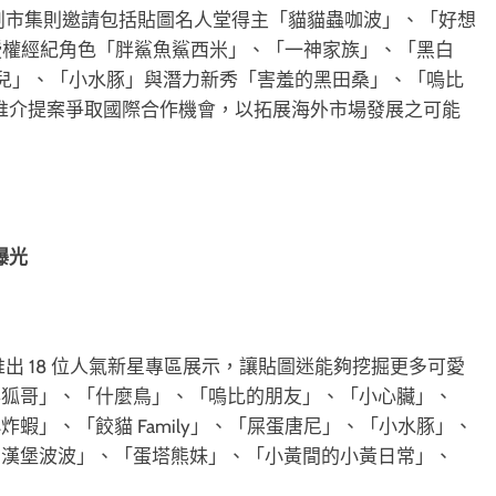
原創市集則邀請包括貼圖名人堂得主「貓貓蟲咖波」、「好想
、授權經紀角色「胖鯊魚鯊西米」、「一神家族」、「黑白
「大頭兒」、「小水豚」與潛力新秀「害羞的黑田桑」、「嗚比
過推介提案爭取國際合作機會，以拓展海外市場發展之可能
曝光
推出 18 位人氣新星專區展示，讓貼圖迷能夠挖掘更多可愛
與狐哥」、「什麼鳥」、「嗚比的朋友」、「小心臟」、
蝦」、「餃貓 Family」、「屎蛋唐尼」、「小水豚」、
派的漢堡波波」、「蛋塔熊妹」、「小黃間的小黃日常」、