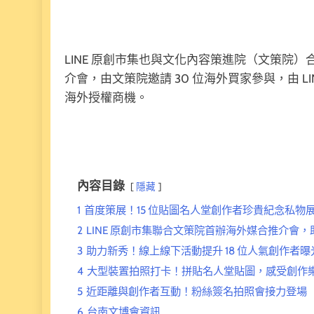
LINE 原創市集也與文化內容策進院（文策院）合作
介會，由文策院邀請 30 位海外買家參與，由 L
海外授權商機。
內容目錄
隱藏
1
首度策展！15 位貼圖名人堂創作者珍貴紀念私物
2
LINE 原創市集聯合文策院首辦海外媒合推介會
3
助力新秀！線上線下活動提升 18 位人氣創作者曝
4
大型裝置拍照打卡！拼貼名人堂貼圖，感受創作
5
近距離與創作者互動！粉絲簽名拍照會接力登場
6
台南文博會資訊