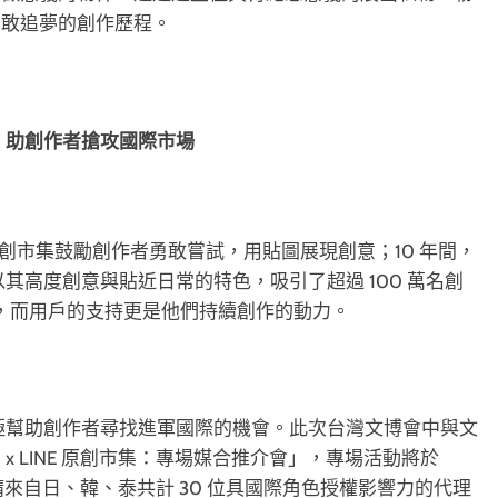
勇敢追夢的創作歷程。
會，助創作者搶攻國際市場
INE 原創市集鼓勵創作者勇敢嘗試，用貼圖展現創意；10 年間，
以其高度創意與貼近日常的特色，吸引了超過 100 萬名創
才華，而用戶的支持更是他們持續創作的動力。
積極幫助創作者尋找進軍國際的機會。此次台灣文博會中與文
 LINE 原創市集：專場媒合推介會」，專場活動將於
會邀請來自日、韓、泰共計 30 位具國際角色授權影響力的代理