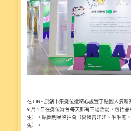
在 LINE 原創市集攤位還精心設置了貼圖人氣新秀
9 月 1 日在攤位舞台每天都有三場活動，包
生），貼圖明星簽拍會（變種吉娃娃、咻咻熊、K
兔）。