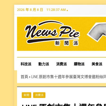
Skip
2026 年 8 月 8 日
11:28:38 AM
to
content
News Pie
最有料的新聞
科技派
動力派
消費派
購物派
美食派
首頁
»
LINE 原創市集十週年參展臺灣文博會邀粉
新聞
消費派