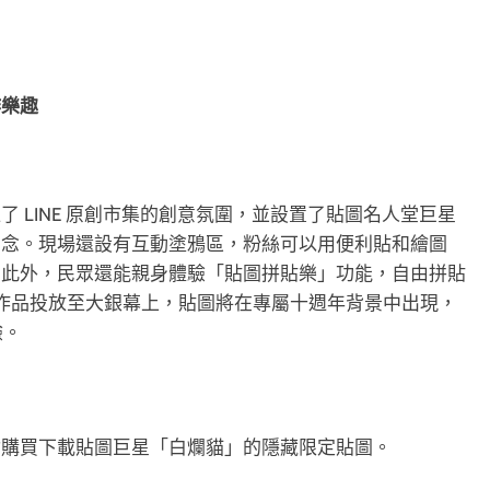
作樂趣
 LINE 原創市集的創意氛圍，並設置了貼圖名人堂巨星
留念。現場還設有互動塗鴉區，粉絲可以用便利貼和繪圖
。此外，民眾還能親身體驗「貼圖拼貼樂」功能，自由拼貼
的作品投放至大銀幕上，貼圖將在專屬十週年背景中出現，
驗。
會購買下載貼圖巨星「白爛貓」的隱藏限定貼圖。