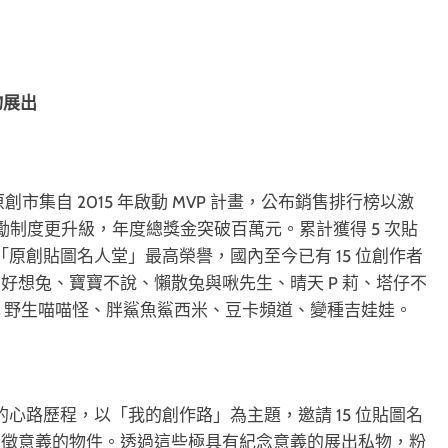
物展出
創市集自 2015 年啟動 MVP 計畫，公布銷售排行榜以激
獎勵制度更升級，年度總獎金突破百萬元。累計獲得 5 次貼
「原創貼圖名人堂」最高榮譽，國內至今已有 15 位創作者
好想兔、寶寶不說、懶散兔與啾先生、晴天 P 莉、塔仔不
n、野生喵喵怪、胖鯊魚鯊西米、豆卡頻道、變種吉娃娃。
者的心路歷程，以「我的創作路」為主題，邀請 15 位貼圖名
象徵意義的物件。透過這些極具有紀念意義的展出私物，粉