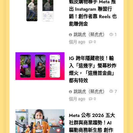
蝦皮購物聯手 Meta 推
出 Instagram 聯盟行
銷！創作者靠 Reels 也
能賺佣金
跳跳虎（蔡虎虎）
1
個月 ago
0
IG 跨年隱藏密技！輸
入「這幾字」螢幕秒炸
煙火，「這幾首金曲」
都有特效
跳跳虎（蔡虎虎）
7
個月 ago
0
Meta 公布 2026 五大
社群與商業趨勢！AI
驅動商務新生態 創作