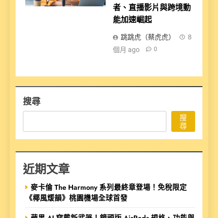
者、直播影片與跨境動
能加速崛起
跳跳虎（蔡虎虎）
8
個月 ago
0
搜尋
搜
尋
近期文章
麥卡倫 The Harmony 系列最終章登場！免稅限定
《椰風煖韻》桃園機場全球首發
蘋果 AI 穿戴新武器！鏡頭版 AirPods 規格、功能與