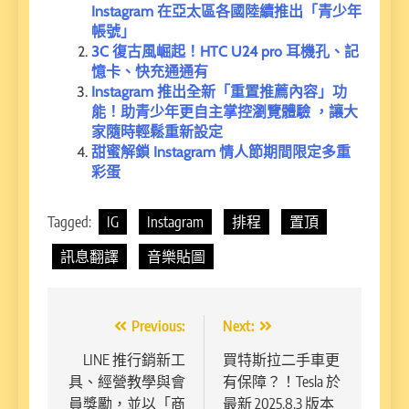
Instagram 在亞太區各國陸續推出「青少年
帳號」
3C 復古風崛起！HTC U24 pro 耳機孔、記
憶卡、快充通通有
Instagram 推出全新「重置推薦內容」功
能！助青少年更自主掌控瀏覽體驗 ，讓大
家隨時輕鬆重新設定
甜蜜解鎖 Instagram 情人節期間限定多重
彩蛋
Tagged:
IG
Instagram
排程
置頂
訊息翻譯
音樂貼圖
文
Previous:
Next:
章
LINE 推行銷新工
買特斯拉二手車更
具、經營教學與會
有保障？！Tesla 於
導
員獎勵，並以「商
最新 2025.8.3 版本