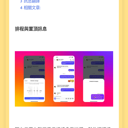
3
訊息翻譯
4
相關文章:
排程與置頂訊息