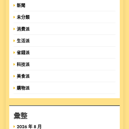
新聞
未分類
消費派
生活派
省錢派
科技派
美食派
購物派
彙整
2026 年 8 月