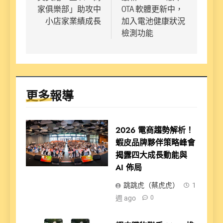
覽
家俱樂部」助攻中
OTA 軟體更新中，
小店家業績成長
加入電池健康狀況
檢測功能
更多報導
2026 電商趨勢解析！
蝦皮品牌夥伴策略峰會
揭露四大成長動能與
AI 佈局
跳跳虎（蔡虎虎）
1
週 ago
0