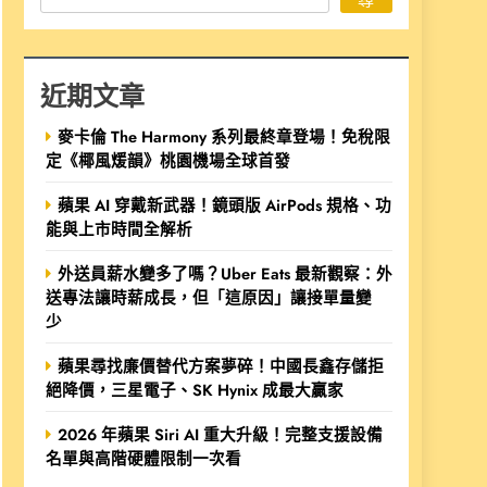
近期文章
麥卡倫 The Harmony 系列最終章登場！免稅限
定《椰風煖韻》桃園機場全球首發
蘋果 AI 穿戴新武器！鏡頭版 AirPods 規格、功
能與上市時間全解析
外送員薪水變多了嗎？Uber Eats 最新觀察：外
送專法讓時薪成長，但「這原因」讓接單量變
少
蘋果尋找廉價替代方案夢碎！中國長鑫存儲拒
絕降價，三星電子、SK Hynix 成最大贏家
2026 年蘋果 Siri AI 重大升級！完整支援設備
名單與高階硬體限制一次看