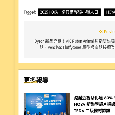
Tagged:
2025 HOYA × 諾貝爾護眼小職人日
HOY
文
Previo
章
Dyson 新品亮相！V16 Piston Animal 強勁雙錐
器、PencilVac Fluffycones 筆型吸塵器接續
導
覽
更多報導
減緩近視惡化達 60%
HOYA 新樂學鏡片通
TFDA 二級醫材認證