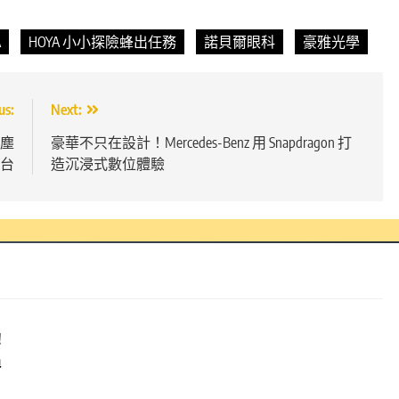
A
HOYA 小小探險蜂出任務
諾貝爾眼科
豪雅光學
us:
Next:
吸塵
豪華不只在設計！Mercedes-Benz 用 Snapdragon 打
登台
造沉浸式數位體驗
！
過