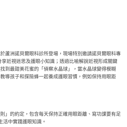
活動首站於蘆洲諾貝爾眼科診所登場，現場特別邀請諾貝爾眼科專
故事分享近視迷思及護眼小知識；透過比喻解說近視形成關鍵
中找到最甜美花蜜的「偵察水晶球」，當水晶球變得模糊
也教導孩子和探險蜂一起養成護眼習慣，例如保持用眼距
守則」的約定，包含每天保持正確用眼距離、寫功課要有足
在生活中實踐護眼知識。