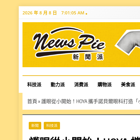
Skip
2026 年 8 月 8 日
7:01:06 AM
to
content
News Pie
最有料的新聞
科技派
動力派
消費派
購物派
美食派
首頁
»
護眼從小開始！HOYA 攜手諾貝爾眼科打造
新聞
科技派