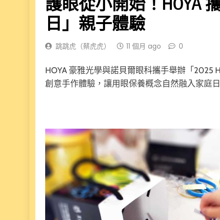
護眼從小開始！HOYA
日」親子體驗
跳跳虎（蔡虎虎）
11 個月 ago
0
HOYA 豪雅光學與諾貝爾眼科攜手舉辦「2025
創意手作體驗，讓用眼保養概念自然融入家庭