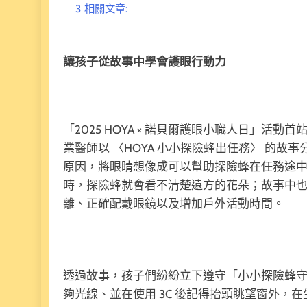
3
相關文章:
讓孩子從故事中學會護眼行動力
「2025 HOYA × 諾貝爾護眼小職人日」
業醫師以 〈HOYA 小小探險蜂出任務〉 的
原因，將眼睛想像成可以幫助探險蜂在任務途
時，探險蜂就會看不清楚遠方的花朵；故事中
離、正確配戴眼鏡以及增加戶外活動時間。
透過故事，孩子們紛紛立下遵守「小小探險蜂
夠光線、並在使用 3C 後記得抬頭眺望窗外，