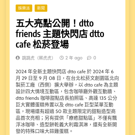
娛樂派
新聞
五大亮點公開！dtto
friends 主題快閃店 dtto
cafe 松菸登場
跳跳虎（蔡虎虎）
2 年 ago
0
2024 年全新主題快閃店 dtto cafe 於 2024 年 6
月 29 日至 9 月 08 日，在台北松菸文創園區北向
製菸工廠（西側）擴大舉辦，以 dtto cafe 為主題
設計四大情境互動區，包含咖啡廳外觀互動牆、
dtto friends 咖啡甜點店長拍照區、高達 135 公分
巨大實體蛋糕佈置以及 dtto cafe 巨型菜單互動
區，現場還有超過 50 款主題限定的甜點造型商
品首次亮相；另有提供「療癒甜點區」不僅有飄
浮冰咖啡、造型餅乾義大利霜淇淋，還有全新開
發的特殊口味大蒜雞蛋糕。