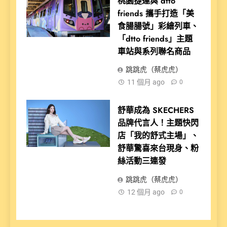
桃園捷運與 dtto
friends 攜手打造「美
食腸腸號」彩繪列車、
「dtto friends」主題
車站與系列聯名商品
跳跳虎（蔡虎虎）
11 個月 ago
0
舒華成為 SKECHERS
品牌代言人！主題快閃
店「我的舒式主場」、
舒華驚喜來台現身、粉
絲活動三連發
跳跳虎（蔡虎虎）
12 個月 ago
0