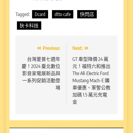
Tagged:
Dcard
dtto cafe
快閃店
狄卡科技
文
Previous:
Next:
章
台灣夏普七週年
GT 車型降價 24 萬
慶！2024 臺北數位
元！福特六和推出
導
影音家電展新品與
The All-Electric Ford
覽
一系列促銷活動登
Mustang Mach-E 購
場
車優惠、軍警公教
加碼 1.5 萬元充電
金