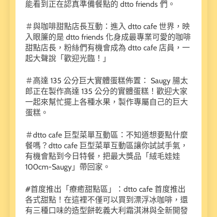
能看到正在認真準備餐點的 dtto friends 們。
＃與咖啡甜點店長互動：進入 dtto cafe 世界，映
入眼簾的是 dtto friends 化身成最專業可愛的咖啡
甜點店長，粉絲們有機會成為 dtto cafe 店員，一
起大聲說「歡迎光臨！」
＃高達 135 公分巨大實體蛋糕佈置： Saugy 腸太
郎正在製作高達 135 公分的實體蛋糕！歡迎大家
一起來幫忙擺上各種水果，製作專屬自己的巨大
蛋糕。
＃dtto cafe 巨型菜單互動區：不知道想要點什麼
餐嗎？dtto cafe 巨型菜單互動區讓你試試手氣，
有機會點到今日特餐，把最大獎品「絨毛娃娃
100cm-Saugy」帶回家。
#首度推出「療癒甜點區」：dtto cafe 首度推出
各式甜點！在這裡不僅可以買到漂浮冰咖啡，還
有三種口味的造型餅乾義大利霜淇淋與全新開發