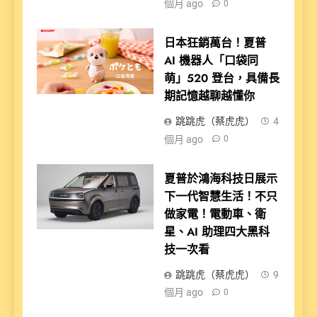
個月 ago
0
日本狂銷萬台！夏普
AI 機器人「口袋同
萌」520 登台，具備長
期記憶越聊越懂你
跳跳虎（蔡虎虎）
4
個月 ago
0
夏普於鴻海科技日展示
下一代智慧生活！不只
做家電！電動車、衛
星、AI 助理四大黑科
技一次看
跳跳虎（蔡虎虎）
9
個月 ago
0