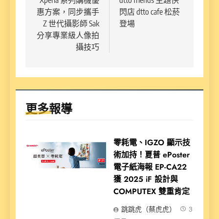
Xperia 系列購機優
dtto friends 主題快
導
惠方案，同步攜手
閃店 dtto cafe 松菸
覽
Z 世代攝影師 Sak
登場
分享專業級人像拍
攝技巧
更多報導
零耗電、IGZO 顯示技
術加持！夏普 ePoster
電子紙海報 EP-CA22
獲 2025 iF 設計與
COMPUTEX 雙重肯定
跳跳虎（蔡虎虎）
3