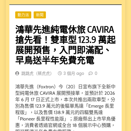
動力派
新聞
鴻華先進純電休旅 CAVIRA
搶先看！雙車型 123.9 萬起
展開預售，入門即滿配、
早鳥送半年免費充電
跳跳虎（蔡虎虎）
3 個月 ago
0
鴻華先進（Foxtron）今（20）日宣布旗下全新中
型純電休旅 CAVIRA 展開預接單，並預計於 2026
年 6 月 17 日正式上市，本次共推出兩款車型，分
別為售價 123.9 萬元的後驅單馬達「Emerge 長里
程版」，以及售價 138.9 萬元的四驅雙馬達
「Pioneer 長里程性能版」；原廠祭出上市早鳥優
惠，消費者透過官網或全台 18 個展示中心預購，