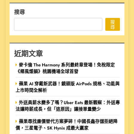
搜尋
搜
尋
近期文章
麥卡倫 The Harmony 系列最終章登場！免稅限定
《椰風煖韻》桃園機場全球首發
蘋果 AI 穿戴新武器！鏡頭版 AirPods 規格、功能與
上市時間全解析
外送員薪水變多了嗎？Uber Eats 最新觀察：外送專
法讓時薪成長，但「這原因」讓接單量變少
蘋果尋找廉價替代方案夢碎！中國長鑫存儲拒絕降
價，三星電子、SK Hynix 成最大贏家