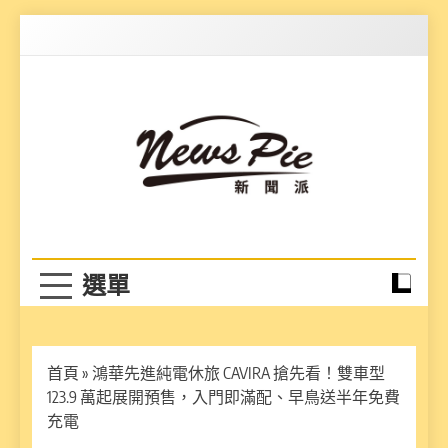
Skip
to
content
News Pie
最有料的新聞
首頁
»
鴻華先進純電休旅 CAVIRA 搶先看！雙車型
123.9 萬起展開預售，入門即滿配、早鳥送半年免費
充電