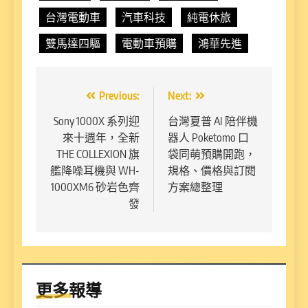
台灣電動車
汽車科技
純電休旅
雙馬達四驅
電動車預購
鴻華先進
文
Previous:
Next:
章
Sony 1000X 系列迎
台灣夏普 AI 陪伴機
來十週年，全新
器人 Poketomo 口
導
THE COLLEXION 旗
袋同萌預購開跑，
覽
艦降噪耳機與 WH-
規格、價格與訂閱
1000XM6 砂岩色齊
方案總整理
發
更多報導