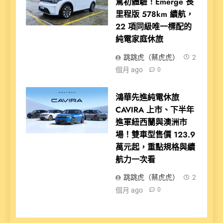
駕初體驗！Emerge 長
里程版 578km 續航，
22 項同級唯一標配的
純電家庭休旅
跳跳虎（蔡虎虎）
2
個月 ago
0
鴻華先進純電休旅
CAVIRA 上市、下半年
進軍紐西蘭與澳洲市
場！雙車型售價 123.9
萬元起，重點規格與續
航力一次看
跳跳虎（蔡虎虎）
2
個月 ago
0