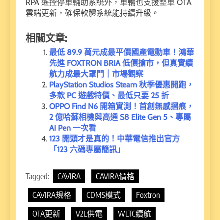
RPA 遙控停車輔助系統外，車輛也支援整車 OTA
雲端更新，確保軟體系統能持續升級。
相關文章:
最低 89.9 萬元成最平價國產電動車！鴻華
先進 FOXTRON BRIA 低價搶市，但真實續
航力成最大罩門｜市場觀察
PlayStation Studios Steam 秋季優惠開跑，
多款 PC 遊戲特價、最低只要 25 折
OPPO Find N6 開箱實測！首創無感摺痕，
2 億哈蘇相機與高通 S8 Elite Gen 5、專屬
AI Pen 一次看
123 開頭才是真的！中華電信推出官方
「123 六碼專屬簡訊」
Tagged:
CAVIRA
CAVIRA價格
CAVIRA規格
CDMS模式
Foxtron
OTA更新
V2L供電
WLTC續航