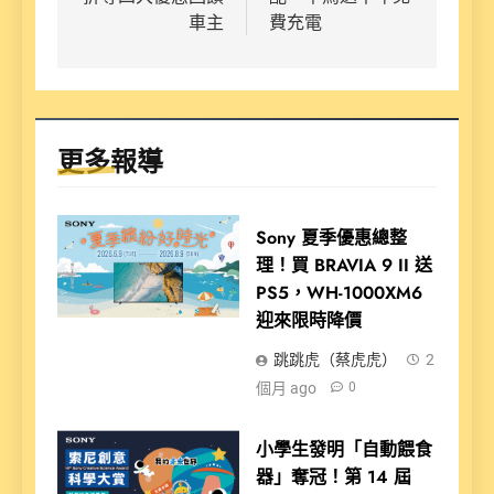
車主
費充電
更多報導
Sony 夏季優惠總整
理！買 BRAVIA 9 II 送
PS5，WH-1000XM6
迎來限時降價
跳跳虎（蔡虎虎）
2
個月 ago
0
小學生發明「自動餵食
器」奪冠！第 14 屆