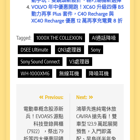
動手玩：雙鏡頭新設計、輕巧潮機新選擇
VOLVO 年中優惠開跑！XC60 升級四傳 B5
動力再享 Plus 套件，C40 Recharge 與
XC40 Recharge 優惠 12 萬再享充電費 8 折
Tagged:
1000X THE COLLEXION
AI通話降噪
DSEE Ultimate
QN3處理器
Sony
Sony Sound Connect
V3處理器
WH-1000XM6
無線耳機
降噪耳機
文
Previous:
Next:
章
電動車概念股添新
鴻華先進純電休旅
兵！EVOASIS 源點
CAVIRA 搶先看！雙
導
科技登錄興櫃
車型 123.9 萬起展開
覽
（7922），祭出 79
預售，入門即滿
折等四大優惠回饋
配、早鳥送半年免