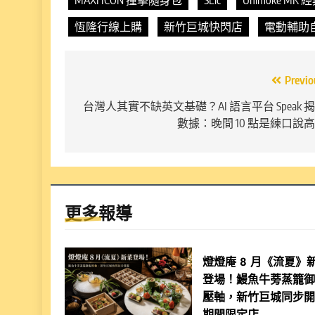
恆隆行線上購
新竹巨城快閃店
電動輔助
文
Previo
章
台灣人其實不缺英文基礎？AI 語言平台 Speak 
數據：晚間 10 點是練口說
導
覽
更多報導
燈燈庵 8 月《流夏》
登場！鰻魚牛蒡蒸籠
壓軸，新竹巨城同步
期間限定店