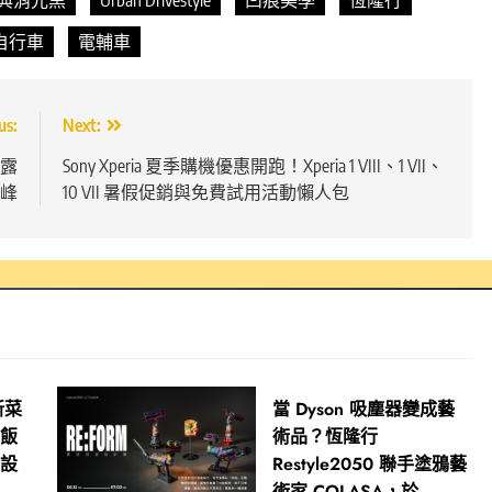
自行車
電輔車
us:
Next:
揭露
Sony Xperia 夏季購機優惠開跑！Xperia 1 VIII、1 VII、
高峰
10 VII 暑假促銷與免費試用活動懶人包
新菜
當 Dyson 吸塵器變成藝
御飯
術品？恆隆行
開設
Restyle2050 聯手塗鴉藝
術家 COLASA，於