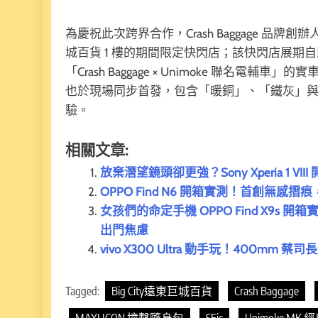
為慶祝此次跨界合作，Crash Baggage 品牌創辦人 F
城百貨 1 樓的期間限定快閃店；該快閃店展期自即日
「Crash Baggage × Unimoke 聯名電輔車
也於現場同步首發，包含「暖銅」、「鐵灰」
驗。
相關文章:
放棄潛望鏡頭卻更強？Sony Xperia 1
OPPO Find N6 開箱實測！首創無感摺痕，2
女孩們的命定手機 OPPO Find X9
出門焦慮
vivo X300 Ultra 動手玩！400m
Tagged:
Big City遠東巨城百貨
Crash Baggage
MAXI ICON 撞擊隨身包
SEic
Unimoke MK