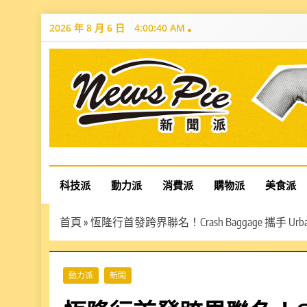
Skip
2026 年 8 月 6 日
4:00:41 AM
to
content
News Pie
最有料的新聞
科技派
動力派
消費派
購物派
美食派
首頁
»
恆隆行首發跨界聯名！Crash Baggage 攜手 Urban 
動力派
新聞