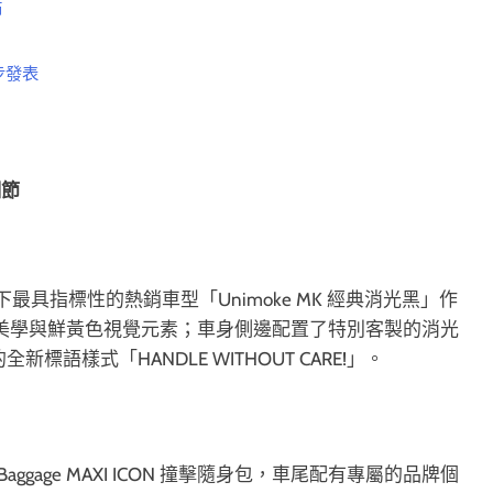
節
步發表
細節
e 旗下最具指標性的熱銷車型「Unimoke MK 經典消光黑」作
誌性的凹痕美學與鮮黃色視覺元素；車身側邊配置了特別客製的消光
標語樣式「HANDLE WITHOUT CARE!」。
ggage MAXI ICON 撞擊隨身包，車尾配有專屬的品牌個