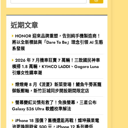
近期文章
HONOR 迎來品牌重塑，告別純手機製造商！
將以全新標誌與「Dare To Be」理念引領 AI 生態
系發展
2026 年 7 月機車狂賣 7 萬輛！三款國民神車
橫掃 1.8 萬輛，KYMCO LADDI、Gogoro Luna
引爆女性購車潮
燈燈庵 8 月《流夏》新菜登場！鰻魚牛蒡蒸籠
御飯壓軸，新竹巨城同步開設期間限定店
螢幕變紅災情有救了！免換螢幕，三星公布
Galaxy S26 Ultra 軟體校準解法
iPhone 18 漲價？舊機還能再戰！燦坤蘋果電
池更換限時省 500 元，iPhone 12 系列最低