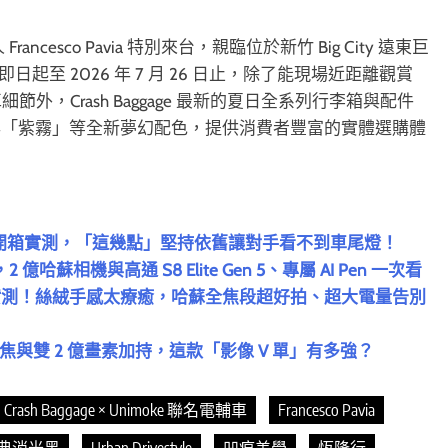
rancesco Pavia 特別來台，親臨位於新竹 Big City 遠東巨
起至 2026 年 7 月 26 日止，除了能現場近距離觀賞
」的實車細節外，Crash Baggage 最新的夏日全系列行李箱與配件
與「紫霧」等全新夢幻配色，提供消費者豐富的實體選購體
 VIII 開箱實測，「這幾點」堅持依舊讓對手看不到車尾燈！
 億哈蘇相機與高通 S8 Elite Gen 5、專屬 AI Pen 一次看
s 開箱實測！絲絨手感太療癒，哈蘇全焦段超好拍、超大電量告別
m 蔡司長焦與雙 2 億畫素加持，這款「影像 V 單」有多強？
Crash Baggage × Unimoke 聯名電輔車
Francesco Pavia
 經典消光黑
Urban Drivestyle
凹痕美學
恆隆行