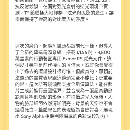
動態範圍，且都鍍上了象徵極致光學的 ZEISS T*
抗反射鍍膜，在面對強光直射的逆光環境下實
測，T* 鍍膜極大地抑制了眩光與鬼影的產生，讓
畫面保持了極高的對比度與純淨度。
這次的廣角、超廣角鏡頭都跟前代一樣，但導入
了全新的望遠鏡頭系統，搭載 1/1.56 吋、4,800
萬畫素的行動裝置專用 Exmor RS 感光元件，這
個尺寸幾乎是前代機型的 4 倍大，或許你會覺得
少了過去的潛望設計很可惜，但說真的，那顆前
望鏡頭的畫質表現跟這鏡頭完全不能比；更重要
的是，這次所有鏡頭都支援全新演算法，能在照
片生成前進行疊圖運算，並合成為一張超高動態
範圍且極低噪點的影像，在拍攝逆光人像時，人
物的臉部細節依然清晰明亮，背景的天空也不會
過曝死白，整體膚色的表現極為自然討喜，展現
出 Sony Alpha 相機團隊深厚的色彩調校功力。