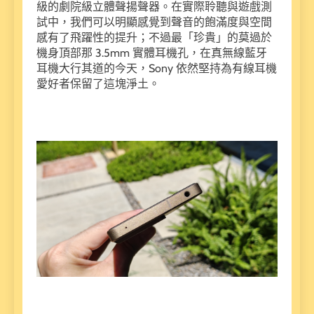
級的劇院級立體聲揚聲器。在實際聆聽與遊戲測
試中，我們可以明顯感覺到聲音的飽滿度與空間
感有了飛躍性的提升；不過最「珍貴」的莫過於
機身頂部那 3.5mm 實體耳機孔，在真無線藍牙
耳機大行其道的今天，Sony 依然堅持為有線耳機
愛好者保留了這塊淨土。