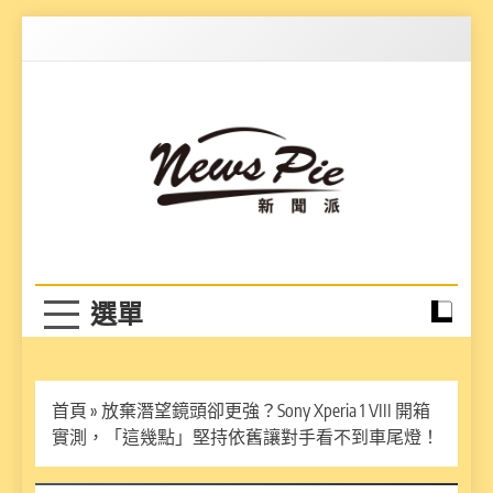
Skip
to
content
News Pie
最有料的新聞
首頁
»
放棄潛望鏡頭卻更強？Sony Xperia 1 VIII 開箱
實測，「這幾點」堅持依舊讓對手看不到車尾燈！