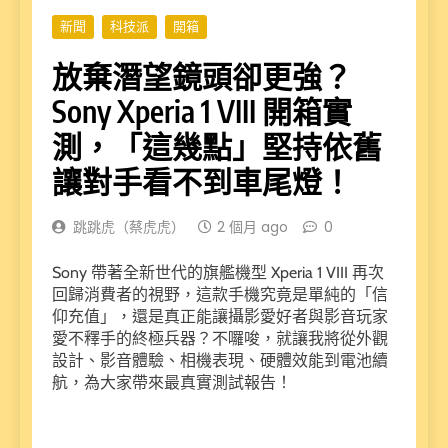
新聞
科技派
開箱
放棄潛望鏡頭卻更強？
Sony Xperia 1 VIII 開箱實
測，「這幾點」堅持依舊
讓對手看不到車尾燈！
跳跳虎（蔡虎虎）
2 個月 ago
0
Sony 帶著全新世代的旗艦機型 Xperia 1 VIII 再次
回歸消費者的視野，這款手機究竟是單純的「信
仰充值」，還是真正能讓攝影愛好者與影音玩家
愛不釋手的終極兵器？不囉唆，就讓我將從外觀
設計、影音體驗、相機表現、硬體效能到電池續
航，為大家帶來最真實測試報告！