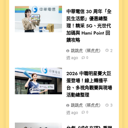
中華電信 30 周年「全
民生活節」優惠總整
理！精采 5G、光世代
加碼與 Hami Point 回
饋攻略
跳跳虎（蔡虎虎）
2
週 ago
0
2026 中職明星賽大巨
蛋登場！線上轉播平
台、多視角觀賽與現場
活動總整理
跳跳虎（蔡虎虎）
3
週 ago
0