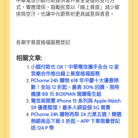
中華電信小額付款提供客戶安全便捷的支付方
式，響應環保，鼓勵民眾以「線上普度」減少碳
排與空汙，也讓中元節祭祀更具誠意與善意。
各廟宇普度植福服務登記
相關文章:
小額付款也 OK！中華電信攜手全台 12 家
宮廟合作推出線上普度植福服務
PChome 24h 購物 618 年中慶十大優惠倒
數！全站 12 折起、最高 30% 回饋、限時
瘋搶 88 元 BOXMAN 箱購衛生紙
電信商開賣 iPhone 15 系列與 Apple Watch
S9 優惠整理！最多人綁這個 5G 資費
PChome 24h 購物再祭 24 力黑五週！精選
熱銷商品下殺 5 折起，APP 下單限量登記
送 124 P 幣