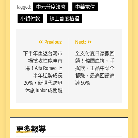
Tagged:
中元普度法會
中華電信
小額付款
線上普度植福
文
Previous:
Next:
章
下半年重返台灣市
全支付夏日豪撒回
場搶攻性能車市
饋！韓國血拚、手
導
場！Alfa Romeo 上
搖飲、王品中菜全
覽
半年逆勢成長
都賺，最高回饋高
20%，新世代跨界
達 50%
休旅 Junior 成關鍵
更多報導