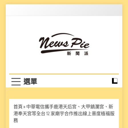
Skip
to
content
News Pie
最有料的新聞
首頁
»
中華電信攜手鹿港天后宮、大甲鎮瀾宮、新
港奉天宮等全台 12 家廟宇合作推出線上普度植福服
務