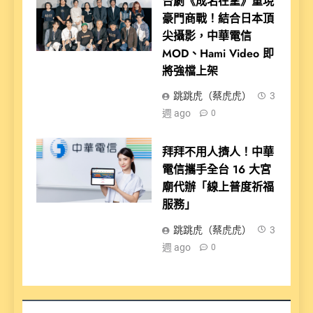
台劇《成名在望》重現
豪門商戰！結合日本頂
尖攝影，中華電信
MOD、Hami Video 即
將強檔上架
跳跳虎（蔡虎虎）
3
週 ago
0
拜拜不用人擠人！中華
電信攜手全台 16 大宮
廟代辦「線上普度祈福
服務」
跳跳虎（蔡虎虎）
3
週 ago
0