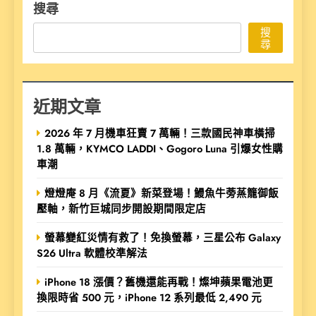
搜尋
搜
尋
近期文章
2026 年 7 月機車狂賣 7 萬輛！三款國民神車橫掃
1.8 萬輛，KYMCO LADDI、Gogoro Luna 引爆女性購
車潮
燈燈庵 8 月《流夏》新菜登場！鰻魚牛蒡蒸籠御飯
壓軸，新竹巨城同步開設期間限定店
螢幕變紅災情有救了！免換螢幕，三星公布 Galaxy
S26 Ultra 軟體校準解法
iPhone 18 漲價？舊機還能再戰！燦坤蘋果電池更
換限時省 500 元，iPhone 12 系列最低 2,490 元