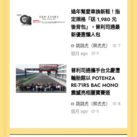
過年幫愛車換新鞋！指
定規格「送 1,980 元
後背包」，普利司通最
新優惠懶人包
跳跳虎（蔡虎虎）
7
個月 ago
0
普利司通攜手台北慶灃
輪胎館以 POTENZA
RE-71RS BAC MONO
震撼亮相麗寶賽道
跳跳虎（蔡虎虎）
8
個月 ago
0