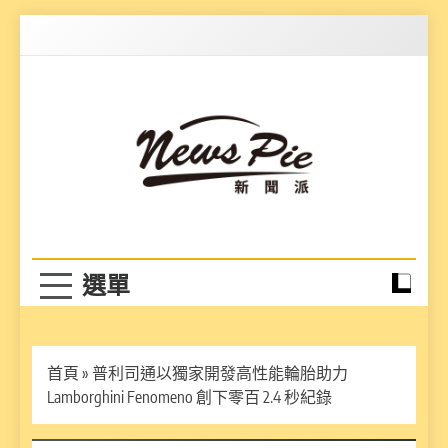
Skip
to
content
News Pie
最有料的新聞
首頁
»
普利司通以獨家開發高性能輪胎助力
Lamborghini Fenomeno 創下零百 2.4 秒紀錄