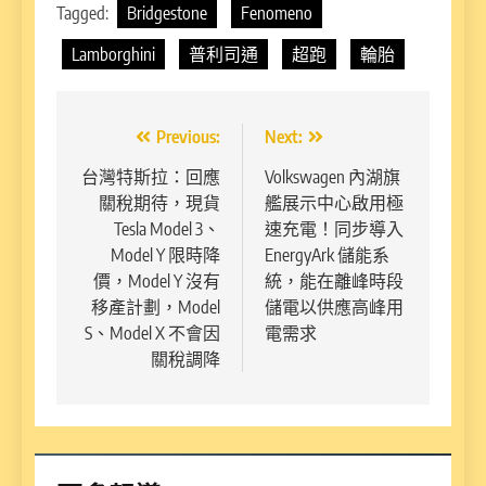
Tagged:
Bridgestone
Fenomeno
Lamborghini
普利司通
超跑
輪胎
文
Previous:
Next:
章
台灣特斯拉：回應
Volkswagen 內湖旗
關稅期待，現貨
艦展示中心啟用極
導
Tesla Model 3、
速充電！同步導入
覽
Model Y 限時降
EnergyArk 儲能系
價，Model Y 沒有
統，能在離峰時段
移產計劃，Model
儲電以供應高峰用
S、Model X 不會因
電需求
關稅調降