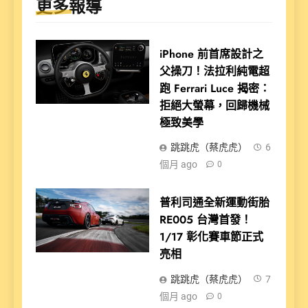
更多報導
iPhone 前首席設計之
父操刀！法拉利純電超
跑 Ferrari Luce 揭密：
拒絕大螢幕，回歸機械
極致美學
跳跳虎（蔡虎虎）
6
個月 ago
0
普利司通全新運動街胎
RE005 台灣首發！
1/17 彰化賽車節正式
亮相
跳跳虎（蔡虎虎）
7
個月 ago
0