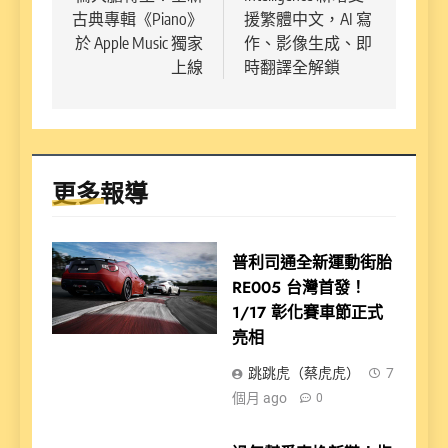
導
古典專輯《Piano》
援繁體中文，AI 寫
覽
於 Apple Music 獨家
作、影像生成、即
上線
時翻譯全解鎖
更多報導
普利司通全新運動街胎
RE005 台灣首發！
1/17 彰化賽車節正式
亮相
跳跳虎（蔡虎虎）
7
個月 ago
0