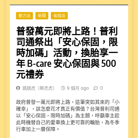
動力派
新聞
省錢派
普發萬元即將上路！普利
司通祭出「安心保固，限
時加碼」活動，換胎享一
年 B-care 安心保固與 500
元禮券
跳跳虎（蔡虎虎）
9 個月 ago
0
政府普發一萬元即將上路，這筆突如其來的「小
確幸」，該怎麼花才真正有價值？台灣普利司通
以「安心保固，限時加碼」為主題，呼籲車主趁
此時機替自己的愛車換上更可靠的輪胎，為冬季
行車加上一層保障。