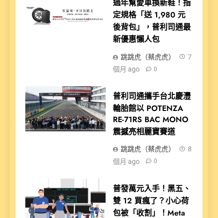
過年幫愛車換新鞋！指
定規格「送 1,980 元
後背包」，普利司通最
新優惠懶人包
跳跳虎（蔡虎虎）
7
個月 ago
0
普利司通攜手台北慶灃
輪胎館以 POTENZA
RE-71RS BAC MONO
震撼亮相麗寶賽道
跳跳虎（蔡虎虎）
8
個月 ago
0
普發萬元入手！黑五、
雙 12 買瘋了？小心荷
包被「收割」！Meta