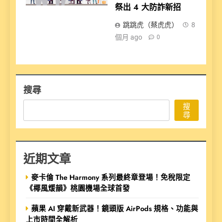
祭出 4 大防詐新招
跳跳虎（蔡虎虎）
8
個月 ago
0
搜尋
搜
尋
近期文章
麥卡倫 The Harmony 系列最終章登場！免稅限定
《椰風煖韻》桃園機場全球首發
蘋果 AI 穿戴新武器！鏡頭版 AirPods 規格、功能與
上市時間全解析