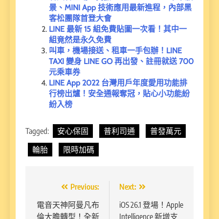
景、MINI App 技術應用最新進程，內部黑
客松團隊首登大會
LINE 最新 15 組免費貼圖一次看！其中一
組竟然是永久免費
叫車，機場接送、租車一手包辦！LINE
TAXI 變身 LINE GO 再出發、註冊就送 700
元乘車券
LINE App 2022 台灣用戶年度愛用功能排
行榜出爐！安全通報奪冠，貼心小功能紛
紛入榜
Tagged:
安心保固
普利司通
普發萬元
輪胎
限時加碼
文
Previous:
Next:
章
電音天神阿曼凡布
iOS 26.1 登場！Apple
倫大膽轉型！全新
Intelligence 新增支