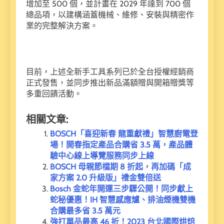
增加至 500 個，並計畫在 2029 年達到 700 個
總品項，以建構涵蓋機械、維修、安裝與精密作
業的完整解決方案。
目前，上述全新手工具系列已於全台授權經銷商
正式發售，並同步推出新品滿額贈與開箱贈獎等
多重回饋活動。
相關文章:
BOSCH「喜迎新春 龍重獻禮」智慧廚電登
場！開春指定產品合購省 3.5 萬，產品體
驗中心線上導覽服務同步上線
BOSCH 母親節檔期 8 折起，再加碼「成
家方案 2.0 升級版」禮金雙倍送
Bosch 金蛇年開運三步驟公開！同步獻上
蛇秘優惠！IH 智慧感應爐、排油煙機雙機
合購最多省 3.5 萬元
強打單品最高 46 折！2023 台北國際烘焙