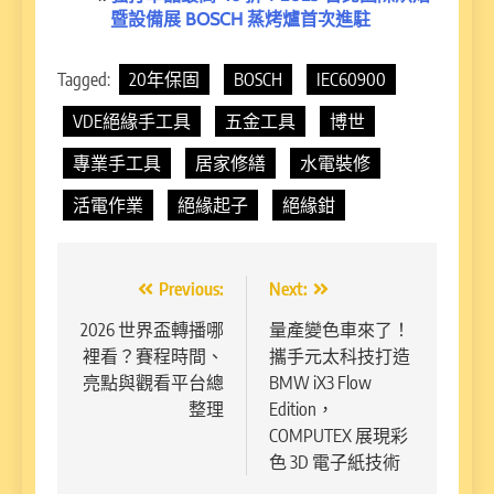
暨設備展 BOSCH 蒸烤爐首次進駐
Tagged:
20年保固
BOSCH
IEC60900
VDE絕緣手工具
五金工具
博世
專業手工具
居家修繕
水電裝修
活電作業
絕緣起子
絕緣鉗
文
Previous:
Next:
章
2026 世界盃轉播哪
量產變色車來了！
裡看？賽程時間、
攜手元太科技打造
導
亮點與觀看平台總
BMW iX3 Flow
覽
整理
Edition，
COMPUTEX 展現彩
色 3D 電子紙技術