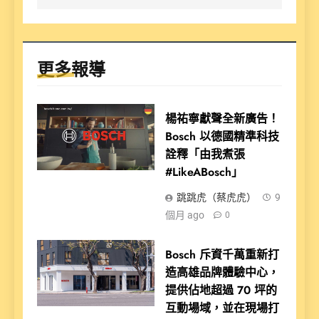
更多報導
楊祐寧獻聲全新廣告！
Bosch 以德國精準科技
詮釋「由我煮張
#LikeABosch」
跳跳虎（蔡虎虎）
9
個月 ago
0
Bosch 斥資千萬重新打
造高雄品牌體驗中心，
提供佔地超過 70 坪的
互動場域，並在現場打