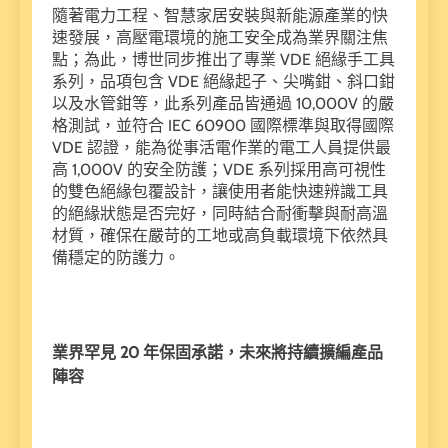
隨著電力工程、智慧家居安裝與新能源產業的快
速發展，高壓電環境的施工安全成為業界關注焦
點；為此，博世同步推出了專業 VDE 絕緣手工具
系列，品項包含 VDE 絕緣起子、尖嘴鉗、斜口鉗
以及水管鉗等，此系列產品皆通過 10,000V 的嚴
格測試，並符合 IEC 60900 國際標準與取得國際
VDE 認證，能為從事活電作業的電工人員提供最
高 1,000V 的安全防護；VDE 系列採用高可視性
的雙色絕緣包覆設計，讓使用者能快速辨識工具
的絕緣狀態是否完好，同時結合耐衝擊與耐高溫
材質，確保在嚴苛的工地或高負載環境下依然具
備穩定的防護力。
業界罕見 20 年保固承諾，未來將持續擴編產品
陣容