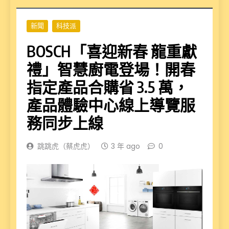
新聞
科技派
BOSCH「喜迎新春 龍重獻
禮」智慧廚電登場！開春
指定產品合購省 3.5 萬，
產品體驗中心線上導覽服
務同步上線
跳跳虎（蔡虎虎）
3 年 ago
0