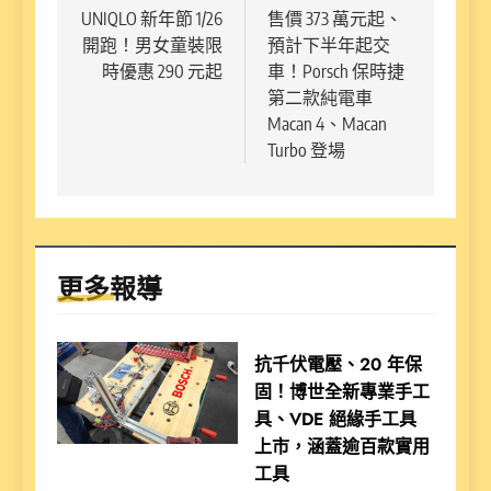
章
UNIQLO 新年節 1/26
售價 373 萬元起、
開跑！男女童裝限
預計下半年起交
導
時優惠 290 元起
車！Porsch 保時捷
覽
第二款純電車
Macan 4、Macan
Turbo 登場
更多報導
抗千伏電壓、20 年保
固！博世全新專業手工
具、VDE 絕緣手工具
上市，涵蓋逾百款實用
工具