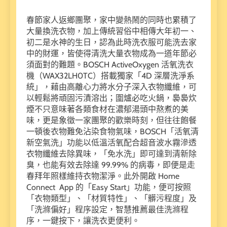
春節家人返鄉團聚，家中變熱鬧的同時也累積了
大量換洗衣物，加上傳統習俗中相傳大年初一、
初二是水神的生日，認為此時洗衣服可能洗去家
中的財運，皆使得清洗大量衣物成為一道年節必
須面對的難題。BOSCH ActiveOxygen 活氧洗衣
機（WAX32LH0TC）搭載獨家「4D 深層洗淨系
統」，藉由高離心力將水分子深入衣物纖維，可
以輕鬆將頑固污漬溶出；圍爐必吃火鍋，裊裊炊
煙不只意味著各類食材在濃郁湯頭中熬煮的美
味，更是象徵一家團聚的歡樂時刻，但往往飽餐
一頓後衣物難免沾染食物氣味，BOSCH「活氧清
新空氣洗」功能以低溫活氧配合超音波水霧滲透
衣物纖維去除異味，「免水洗」即可達到清新除
臭，也能有效去除達 99.99% 的病毒，即便是走
春拜年照樣維持衣物潔淨。此外開啟 Home
Connect App 的「Easy Start」功能，便可按照
「衣物類型」、「材質特性」、「髒污程度」及
「洗滌偏好」程序設定，智慧推薦最佳洗滌程
序，一鍵按下，讓洗衣更便利。