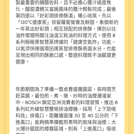
製最重要的糖醋佐料，且不必擔心醬汁過度焦
化，酸甜濃稠又富饒風味的醬汁輕鬆完成；最後
第四道以「好彩頭排骨酥湯」暖心收尾，先以
「120℃健康蒸」保留蘿蔔營養及鮮甜，象徵新的
一年蒸出好彩頭；相互搭配的排骨酥，揮別以往
油炸需隨時關注油溫又耗油的料理方式，使用 8
系列極緻黑智慧蒸烤爐的「健康空氣炸」功能，
以氣流快速循環迅速蒸發排骨酥表面水分，也能
呈現出相同的酥脆口感，整道料理既不油膩還更
健康。
年節期間為了準備一整桌豐盛團圓菜，長時間烹
飪菜餚，最怕煎、煮、燉、炒時的油煙瀰漫家
中，BOSCH 鎖定亞洲消費者的料理習慣，推出 8
系列紅外線智慧雙吸排油煙機，採用「上下勁吸
科技」排風口，距離爐面僅 30 至 40 公分的「下
進風口」能夠精準攔截煎煮時的氣味與油煙；大
火爆炒竄起的煙霧區域，則有「上進風口」吸收