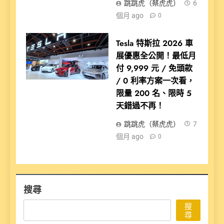
跳跳虎（蔡虎虎）
6
個月 ago
0
Tesla 特斯拉 2026 車
展優惠全公開！最低月
付 9,999 元 / 免頭款
/ 0 利率方案一次看，
限量 200 名、限時 5
天錯過不再！
跳跳虎（蔡虎虎）
7
個月 ago
0
搜尋
搜
尋