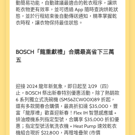
動簡易功能，自動建議最適合的乾衣程序，讓烘
乾衣物更有效率，並可透過 App 隨時查詢烘乾狀
態，並於行程結束後自動傳送通知，精準掌握乾
衣時程，讓衣物保持最佳狀態。
BOSCH「龍重獻禮」合購最高省下三萬
五
迎接 2024 龍年新氣象，即日起至 2/29（四）
止，BOSCH 祭出新春特別優惠活動，除了熱銷款
6 系列獨立式洗碗機 (SMS6ZCW00X)89 折起，
還有多款開春合購價，最高折扣達 $35,000，豐
富「龍厚禮」歡喜迎新春！Flex IH 智慧感應爐 +
排油煙機系列指定型號，合購享 $35,000 折扣優
惠；指定型號活氧洗衣機 + Heat Pump 速效乾衣
機組合現折 $22,800，再贈堆疊架 (市價