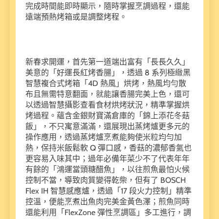
完成時間能即時顯示，隨時掌握烹調過程，還能
遠端預熱烤箱或是調整烤程。
新春求開運，首先第一道端出富有「長長久久」
美意的「好運長紅烤香腸」，透過 8 系列極緻黑
智慧複合式烤箱「4D 熱風」烘烤，熱風均勻散
布且無需特意翻面，就能讓香腸完美上色，還可
以透過智慧攝影查看食材烘烤狀況，精準掌握烘
烤過程。蘊含金銀財寶滿倉庫的「錦上添花冬菇
飯」，不只寓意滿滿，還展現出蒸烤爐更多元的
操作應用，透過蒸烤爐烹煮能夠使米粒均勻加
熱，保持米飯鬆軟 Q 彈口感，香菇的濃郁香氣也
更容易入味其中；過年必備年菜少不了代表年年
有餘的「鴻運當頭糖醋魚」，以往煎魚最怕火候
控制不當，導致肉質變得乾柴，但有了 BOSCH
Flex IH 智慧感應爐，透過「17 段火力控制」精準
控溫，便能烹煮出魚肉完美金黃色澤；煎魚同時
還能利用「FlexZone 彈性烹調區」多工進行，調