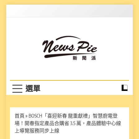
Skip
to
content
News Pie
最有料的新聞
首頁
»
BOSCH「喜迎新春 龍重獻禮」智慧廚電登
場！開春指定產品合購省 3.5 萬，產品體驗中心線
上導覽服務同步上線