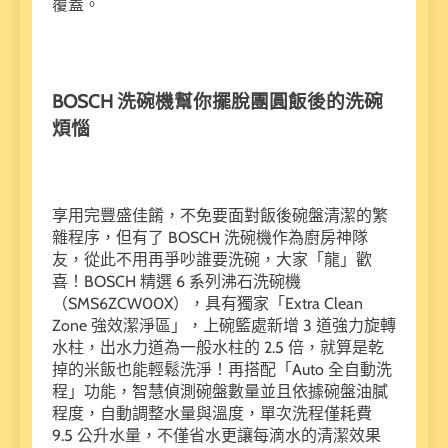
覆蓋。
BOSCH 洗碗機幫你擺脫團圓飯後的洗碗
煩惱
享用完豐盛佳餚，不免要面對飯後碗盤清潔的繁
雜程序，但有了 BOSCH 洗碗機作為廚房神隊
友，從此不用再爭吵誰要洗碗，大家「龍」歡
喜！BOSCH 精選 6 系列沸石洗碗機
（SMS6ZCW00X），具有獨家「Extra Clean
Zone 強效潔淨區」，上碗籃處新增 3 道強力旋轉
水柱，出水力道為一般水柱的 2.5 倍，就算是乾
掉的米飯也能輕鬆洗淨！再搭配「Auto 全自動洗
程」功能，智慧偵測碗盤數量並且依據碗盤油膩
程度，自動調整水量與溫度，單次洗程僅耗費
9.5 公升水量，不僅省水更讓每滴水的清潔效果