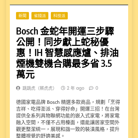
新聞
省錢派
科技派
Bosch 金蛇年開運三步驟
公開！同步獻上蛇秘優
惠！IH 智慧感應爐、排油
煙機雙機合購最多省 3.5
萬元
跳跳虎（蔡虎虎）
2 年 ago
0
德國家電品牌 Bosch 精選多款商品，規劃「烹得
吉祥、吃得澎派、穿得好命」開運三招！在台灣
提供全系列具物聯網功能的嵌入式家電，將家電
融入空間，不僅不占用檯面，還能讓居家空間外
觀更整潔統一，展現和諧一致的裝潢風格，提升
整體視覺的舒適美感。