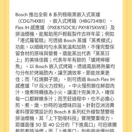
Bosch 推出全新 8 系列極緻黑嵌入式蒸爐
（CDG714XB1）、嵌入式烤箱（HBG7341B1）、
Flex IH 感應爐（PXE875DC1E/ PXY875KW1E）及
排油煙機，能幫助用戶輕鬆製作吉祥年菜；例如
「港式蘿蔔糕」可透過 Bosch 蒸爐「蒸煮模式」
功能，以細緻均勻水蒸氣溫和加熱，不僅完整保
留食材的原味與營養，還能蒸出代表「蒸蒸日
上」的美味佳餚；代表年年有餘的「爐烤檸檬
魚」，以 Bosch 嵌入式烤箱，透過風扇將熱量均
勻分布於烤箱腔內，讓烹調效率、節能效果更
佳；而「紅燒獅子頭」，則可透過 Bosch Flex IH
感應爐「17 段火力控制」，中火慢煎鎖住鮮甜肉
汁，燉煮時轉換為小火，讓湯汁完美滲入，確保
每一口都鮮嫩多汁；而烹飪過程中，也不必擔心
煎、煮、燉、炒時的油煙味四溢，針對亞洲消費
者料理習慣設計的 Bosch 8 系列紅外線智慧雙吸
排油煙機，其「上下勁吸科技」實現雙重吸力，
距爐面僅 30 至 40 公分的「下進風口」可迅速攔
截煎煮時油煙，而「上進風口」則能吸收爆炒時