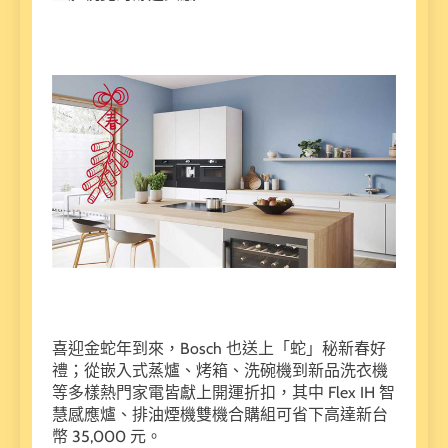
喜迎金蛇年到來，Bosch 也送上「蛇」秘新春好
禮；從嵌入式蒸爐、烤箱、洗碗機到新品洗衣機
等多樣熱門家電皆獻上開運折扣，其中 Flex IH 智
慧感應爐、排油煙機雙機合購組可省下高達新台
幣 35,000 元。