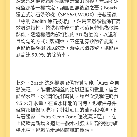
透過洗碗機輕鬆解決飯後清潔的困擾，無論多少
碗盤都能一機搞定，讓團圓無後顧之憂；Bosch
獨立式沸石洗碗機（SMS6ZCW00X）搭載獨家
「專利 Zeolith 沸石技術」，運用天然礦物沸石高
效吸濕特性，將洗程中產生的水蒸氣轉化為乾燥
熱能，透過機體內部打造的 3D 熱氣流，以溫和
且均勻的方式烘乾碗盤，不僅能有效節省能源，
更能確保碗盤徹底乾燥，避免水漬殘留，還能達
到高達 99.9% 的除菌率。
此外，Bosch 洗碗機還配備智慧功能「Auto 全自
動洗程」，能根據碗盤的油膩程度和數量，自動
調整水量、水溫和洗滌時間，讓單次洗程僅耗費
9.5 公升水量，在省水節能的同時，也確保每件
碗盤都被徹底洗淨；針對頑固的油污和殘渣，則
有著獨家「Extra Clean Zone 強效潔淨區」，在
上碗籃處新增 3 道比一般水柱強 2.5 倍的強力旋
轉水柱，輕鬆帶走頑固黏膩的髒污。