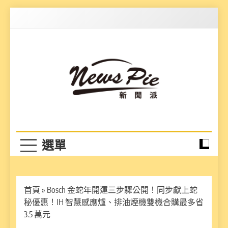
Skip
to
content
News Pie
最有料的新聞
首頁
»
Bosch 金蛇年開運三步驟公開！同步獻上蛇
秘優惠！IH 智慧感應爐、排油煙機雙機合購最多省
3.5 萬元