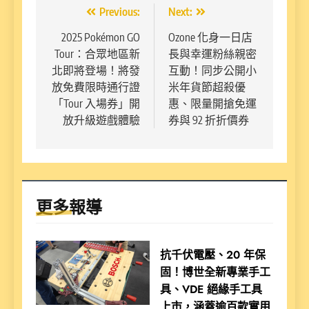
文
Previous:
Next:
章
2025 Pokémon GO
Ozone 化身一日店
Tour：合眾地區新
長與幸運粉絲親密
導
北即將登場！將發
互動！同步公開小
覽
放免費限時通行證
米年貨節超殺優
「Tour 入場券」開
惠、限量開搶免運
放升級遊戲體驗
券與 92 折折價券
更多報導
抗千伏電壓、20 年保
固！博世全新專業手工
具、VDE 絕緣手工具
上市，涵蓋逾百款實用