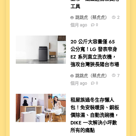
工具
跳跳虎（蔡虎虎）
2
個月 ago
0
20 公斤大容量僅 65
公分寬！LG 發表窄身
EZ 系列直立洗衣機，
強攻台灣狹長陽台市場
跳跳虎（蔡虎虎）
7
個月 ago
0
租屋族過冬生存懶人
包！免安裝暖房、銅板
價除濕、自動洗碗機，
DIKE 一次解決小坪數
所有的痛點