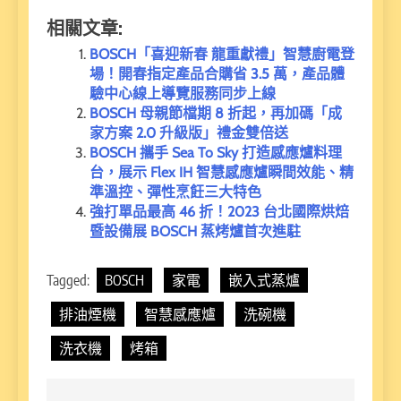
相關文章:
BOSCH「喜迎新春 龍重獻禮」智慧廚電登
場！開春指定產品合購省 3.5 萬，產品體
驗中心線上導覽服務同步上線
BOSCH 母親節檔期 8 折起，再加碼「成
家方案 2.0 升級版」禮金雙倍送
BOSCH 攜手 Sea To Sky 打造感應爐料理
台，展示 Flex IH 智慧感應爐瞬間效能、精
準溫控、彈性烹飪三大特色
強打單品最高 46 折！2023 台北國際烘焙
暨設備展 BOSCH 蒸烤爐首次進駐
Tagged:
BOSCH
家電
嵌入式蒸爐
排油煙機
智慧感應爐
洗碗機
洗衣機
烤箱