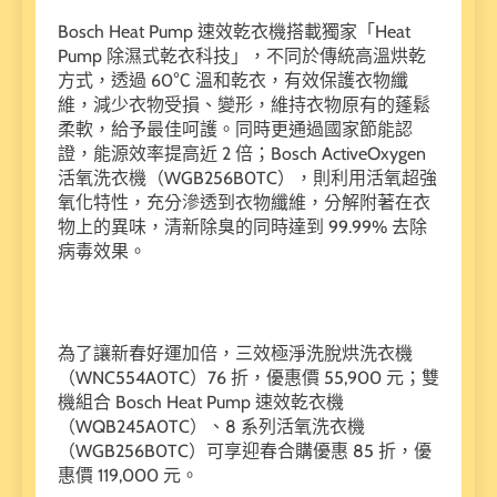
Bosch Heat Pump 速效乾衣機搭載獨家「Heat
Pump 除濕式乾衣科技」，不同於傳統高溫烘乾
方式，透過 60℃ 溫和乾衣，有效保護衣物纖
維，減少衣物受損、變形，維持衣物原有的蓬鬆
柔軟，給予最佳呵護。同時更通過國家節能認
證，能源效率提高近 2 倍；Bosch ActiveOxygen
活氧洗衣機（WGB256B0TC），則利用活氧超強
氧化特性，充分滲透到衣物纖維，分解附著在衣
物上的異味，清新除臭的同時達到 99.99% 去除
病毒效果。
為了讓新春好運加倍，三效極淨洗脫烘洗衣機
（WNC554A0TC）76 折，優惠價 55,900 元；雙
機組合 Bosch Heat Pump 速效乾衣機
（WQB245A0TC）、8 系列活氧洗衣機
（WGB256B0TC）可享迎春合購優惠 85 折，優
惠價 119,000 元。