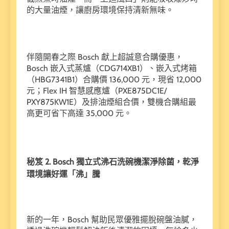
的大量油煙，讓廚房環境保持清新無味。
伴隨開春之際 Bosch 獻上超誠意合購優惠，
Bosch 嵌入式蒸爐（CDG714XB1）、嵌入式烤箱
（HBG7341B1）合購價 136,000 元，現省 12,000
元；Flex IH 智慧感應爐（PXE875DC1E/
PXY875KW1E）及排油煙組合價，雙機合購組最
高更可省下高達 35,000 元。
秘笈 2. Bosch 獨立式沸石洗碗機潔淨除菌，乾淨
環境讓好運「沸」騰
新的一年，Bosch 幫助民眾優雅擺脫碗盤油膩，