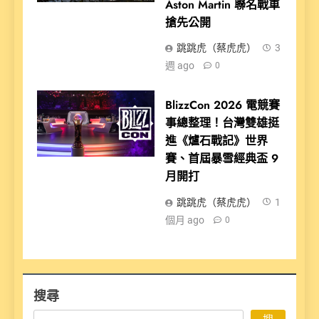
Aston Martin 聯名戰車
搶先公開
跳跳虎（蔡虎虎）
3
週 ago
0
BlizzCon 2026 電競賽
事總整理！台灣雙雄挺
進《爐石戰記》世界
賽、首屆暴雪經典盃 9
月開打
跳跳虎（蔡虎虎）
1
個月 ago
0
搜尋