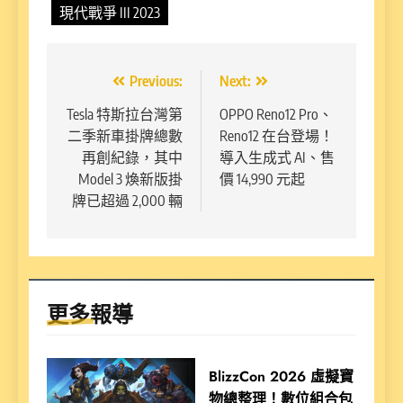
現代戰爭 III 2023
文
Previous:
Next:
章
Tesla 特斯拉台灣第
OPPO Reno12 Pro、
二季新車掛牌總數
Reno12 在台登場！
導
再創紀錄，其中
導入生成式 AI、售
覽
Model 3 煥新版掛
價 14,990 元起
牌已超過 2,000 輛
更多報導
BlizzCon 2026 虛擬寶
物總整理！數位組合包