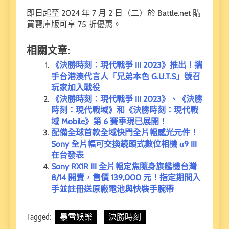
即日起至 2024 年 7 月 2 日（二）於 Battle.net 購
買寶庫版可享 75 折優惠。
相關文章:
《決勝時刻：現代戰爭 III 2023》推出！攜
手台港澳代言人「兄弟本色 G.U.T.S」號召
玩家加入戰役
《決勝時刻：現代戰爭 III 2023》、《決勝
時刻：現代戰域》和《決勝時刻：現代戰
域 Mobile》第 6 賽季現已展開！
配備全球首款全域快門全片幅感光元件！
Sony 全片幅可交換鏡頭式數位相機 α9 III
在台發表
Sony RX1R III 全片幅定焦隨身旗艦機台灣
8/14 開賣，售價 139,000 元！指定期間入
手並註冊送原廠電池與快裝手腕帶
Tagged:
暴雪娛樂
決勝時刻