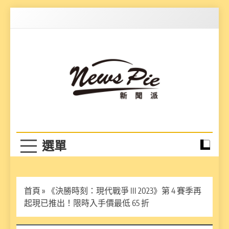
Skip
to
content
News Pie
最有料的新聞
首頁
»
《決勝時刻：現代戰爭 III 2023》第 4 賽季再
起現已推出！限時入手價最低 65 折