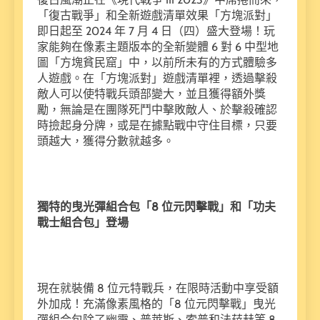
「復古戰爭」和全新遊戲清單效果「方塊派對」
即日起至 2024 年 7 月 4 日（四）盛大登場！玩
家能夠在像素主題版本的全新變體 6 對 6 中型地
圖「方塊貧民窟」中，以前所未有的方式體驗多
人遊戲。在「方塊派對」遊戲清單裡，透過擊殺
敵人可以使特戰兵頭部變大，並且獲得額外獎
勵，無論是在團隊死鬥中擊敗敵人、於擊殺確認
時撿起身分牌，或是在據點戰中守住目標，只要
頭越大，獲得分數就越多。
獨特的曳光彈組合包「8 位元閃擊戰」和「功夫
戰士組合包」登場
現在就裝備 8 位元特戰兵，在限時活動中享受額
外加成！充滿像素風格的「8 位元閃擊戰」曳光
彈組合包除了幽靈、普萊斯、索普和法菈赫等 8